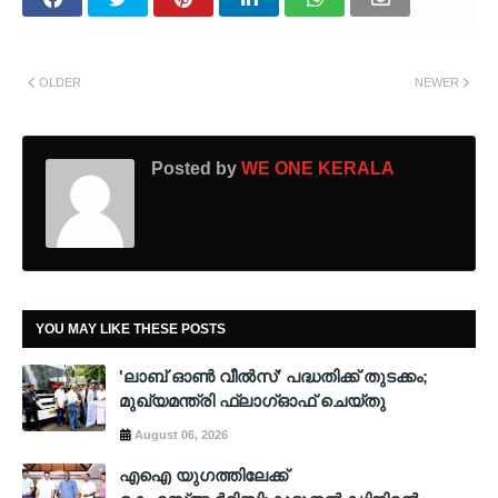
OLDER
NEWER
Posted by
WE ONE KERALA
YOU MAY LIKE THESE POSTS
'ലാബ് ഓൺ വീൽസ്' പദ്ധതിക്ക് തുടക്കം;
മുഖ്യമന്ത്രി ഫ്ലാഗ്ഓഫ് ചെയ്തു
August 06, 2026
എഐ യുഗത്തിലേക്ക്