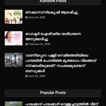
Random Posts
ഔഷധസസ്യകൃഷി ആരംഭിച്ചു.
June 14, 2026
ഡോക്ടർ ഐശ്വര്യ ശശിധരനെ
അനുമോദിച്ചു
February 01, 2026
വാണിയപ്പാറ പള്ളി സെമിത്തേരിയിലെ
പായയിൽ പൊതിഞ്ഞ മൃതദേഹം വിലങ്ങാട്
സ്വദേശിയുടേത്? സംശയമുണ്ടെന്ന്
ബന്ധുക്കൾ
June 21, 2026
Popular Posts
പാലക്കാട് പാലക്കുഴി വെള്ളച്ചാട്ടത്തില്‍ വീണ്