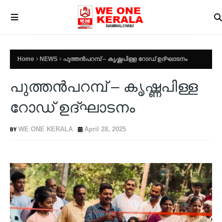
Home
NEWS
പുത്തന്‍പറമ്പ് – കൃഷ്ണപിള്ള റോഡ് ഉദ്ഘാടനം
പുത്തന്‍പറമ്പ് – കൃഷ്ണപിള്ള
റോഡ് ഉദ്ഘാടനം
WE ONE KERALA
April 28, 2025