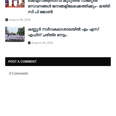
കെഎസ്ആർടിസി:കൂടുതൽ ഡിജിറ്റൽ
സേവനങ്ങൾ ജനങ്ങളിലേക്കെത്തിക്കും– മന്ത്രി
സി പി ജോൺ
August 06, 2026
കണ്ണൂർ സർവകലാശാലയിൽ എം എസ്
എഫിന് ചരിത്ര നേട്ടം .
August 05, 2026
POST A COMMENT
0 Comments