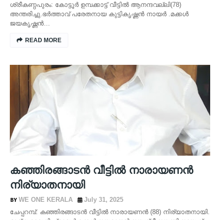
ശ്രീകണ്ഠപുരം: കോട്ടൂർ ഉമ്പക്കാട്ട് വീട്ടിൽ ആനന്ദവല്ലി(78)
അന്തരിച്ചു.ഭർത്താവ് പരേതനായ കുട്ടികൃഷ്ണൻ നായർ .മക്കൾ
ജയകൃഷ്ണൻ…
READ MORE
കഞ്ഞിരങ്ങാടൻ വീട്ടിൽ നാരായണൻ
നിര്യാതനായി
WE ONE KERALA
July 31, 2025
ചേപ്പറമ്പ്: കഞ്ഞിരങ്ങാടൻ വീട്ടിൽ നാരായണൻ (88) നിര്യാതനായി.