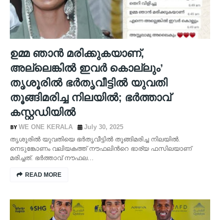
ഉമ്മ ഞാൻ മരിക്കുകയാണ്,
അല്ലെങ്കിൽ ഇവർ കൊല്ലും’
തൃശൂരിൽ ഭർതൃവീട്ടിൽ യുവതി
തൂങ്ങിമരിച്ച നിലയിൽ; ഭർത്താവ്
കസ്റ്റഡിയിൽ
WE ONE KERALA
July 30, 2025
തൃശൂരിൽ യുവതിയെ ഭർതൃവീട്ടിൽ തൂങ്ങിമരിച്ച നിലയിൽ.
നെടുങ്കോണം വലിയകത്ത് നൗഫലിൻറെ ഭാര്യ ഫസിലയാണ്
മരിച്ചത്. ഭർത്താവ് നൗഫല…
READ MORE