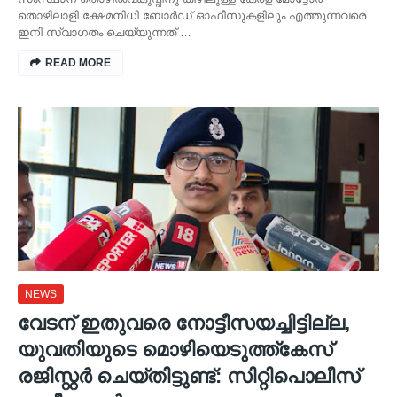
തൊഴിലാളി ക്ഷേമനിധി ബോർഡ് ഓഫീസുകളിലും എത്തുന്നവരെ
ഇനി സ്വാഗതം ചെയ്യുന്നത് …
READ MORE
NEWS
വേടന് ഇതുവരെ നോട്ടീസയച്ചിട്ടില്ല,
യുവതിയുടെ മൊഴിയെടുത്ത്കേസ്
രജിസ്റ്റർ ചെയ്തിട്ടുണ്ട്: സിറ്റിപൊലീസ്