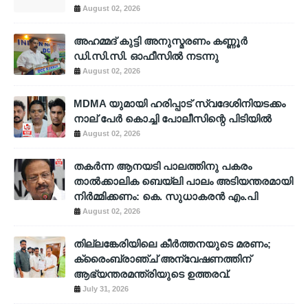
August 02, 2026
അഹമ്മദ് കുട്ടി അനുസ്മരണം കണ്ണൂർ
ഡി.സി.സി. ഓഫീസിൽ നടന്നു
August 02, 2026
MDMA യുമായി ഹരിപ്പാട് സ്വദേശിനിയടക്കം
നാല് പേർ കൊച്ചി പോലീസിന്റെ പിടിയിൽ
August 02, 2026
തകർന്ന ആനയടി പാലത്തിനു പകരം
താൽക്കാലിക ബെയ്‌ലി പാലം അടിയന്തരമായി
നിർമ്മിക്കണം: കെ. സുധാകരൻ എം.പി
August 02, 2026
തില്ലങ്കേരിയിലെ കീർത്തനയുടെ മരണം;
ക്രൈംബ്രാഞ്ച് അന്വേഷണത്തിന്
ആഭ്യന്തരമന്ത്രിയുടെ ഉത്തരവ്.
July 31, 2026