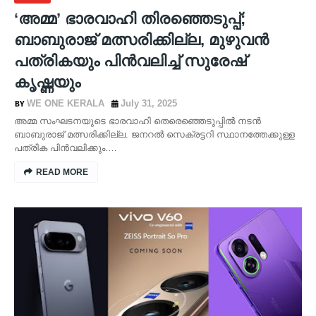
‘അമ്മ’ ഭാരവാഹി തിരഞ്ഞെടുപ്പ്;
ബാബുരാജ് മത്സരിക്കില്ല, മുഴുവൻ
പത്രികയും പിൻവലിച്ച് സുരേഷ്
കൃഷ്ണയും
WE ONE KERALA
July 31, 2025
അമ്മ സംഘടനയുടെ ഭാരവാഹി തെരെഞ്ഞെടുപ്പിൽ നടൻ
ബാബുരാജ് മത്സരിക്കില്ല. ജനറൽ സെക്രട്ടറി സ്ഥാനത്തേക്കുള്ള
പത്രിക പിൻവലിക്കും.…
READ MORE