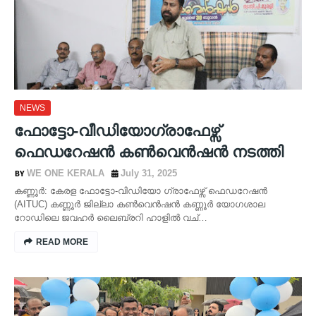
NEWS
ഫോട്ടോ-വീഡിയോഗ്രാഫേഴ്സ്
ഫെഡറേഷൻ കൺവെൻഷൻ നടത്തി
WE ONE KERALA
July 31, 2025
കണ്ണൂർ: കേരള ഫോട്ടോ-വിഡിയോ ഗ്രാഫേഴ്സ് ഫെഡറേഷൻ
(AITUC) കണ്ണൂർ ജില്ലാ കൺവെൻഷൻ കണ്ണൂർ യോഗശാല
റോഡിലെ ജവഹർ ലൈബ്രറി ഹാളിൽ വച്…
READ MORE