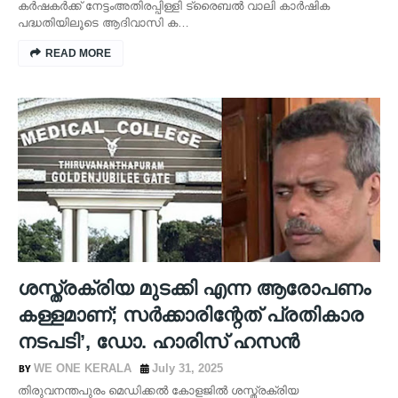
കർഷകർക്ക് നേട്ടംഅതിരപ്പിള്ളി ട്രൈബൽ വാലി കാർഷിക
പദ്ധതിയിലൂടെ ആദിവാസി ക…
READ MORE
ശസ്ത്രക്രിയ മുടക്കി എന്ന ആരോപണം
കള്ളമാണ്; സർക്കാരിന്റേത് പ്രതികാര
നടപടി’, ഡോ. ഹാരിസ് ഹസൻ
WE ONE KERALA
July 31, 2025
തിരുവനന്തപുരം മെഡിക്കൽ കോളജിൽ ശസ്ത്രക്രിയ