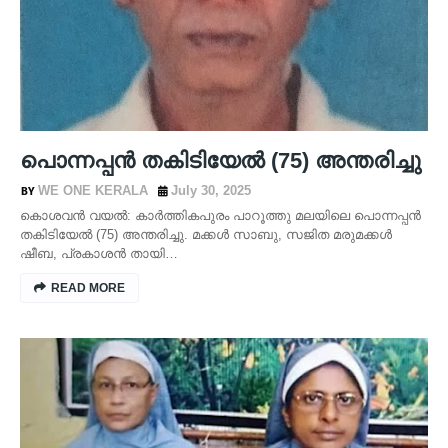
പൊന്നപ്പൻ തകിടിയേൽ (75) അന്തരിച്ചു
WE ONE KERALA
July 30, 2025
കൊശവൻ വയൽ: കാർത്തികപുരം പാറൂത്തു മലയിലെ പൊന്നപ്പൻ
തകിടിയേൽ (75) അന്തരിച്ചു. മക്കൾ സാബു, സജിത മരുമക്കൾ
ഷീബ, പ്രകാശൻ തായി…
READ MORE