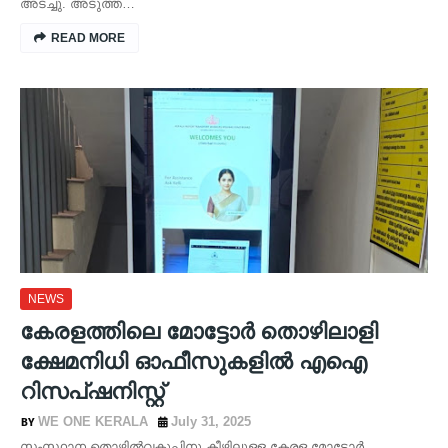
അടച്ചു. അടുത്ത…
READ MORE
NEWS
കേരളത്തിലെ മോട്ടോർ തൊഴിലാളി
ക്ഷേമനിധി ഓഫീസുകളിൽ എഐ
റിസപ്ഷനിസ്റ്റ്
WE ONE KERALA
July 31, 2025
സംസ്ഥാന തൊഴിൽവകുപ്പിനു കീഴിലുള്ള കേരള മോട്ടോർ