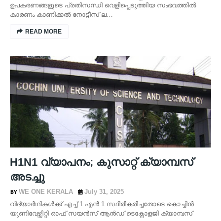
ഉപകരണങ്ങളുടെ പ്രതിസന്ധി വെളിപ്പെടുത്തിയ സംഭവത്തിൽ
കാരണം കാണിക്കൽ നോട്ടീസ് ല…
READ MORE
H1N1 വ്യാപനം; കുസാറ്റ് ക്യാമ്പസ്
അടച്ചു
WE ONE KERALA
July 31, 2025
വിദ്യാർഥികൾക്ക് എച്ച് 1 എൻ 1 സ്ഥിരീകരിച്ചതോടെ കൊച്ചിൻ
യുണിവേഴ്സിറ്റി ഓഫ് സയൻസ് ആൻഡ് ടെക്നോളജി ക്യാമ്പസ്