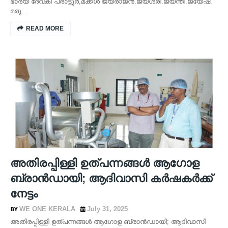
ഭാര്യ ദേവകി പ്രാട്ടൂർ,മക്കൾ ജയരാജൻ.ജയശ്രീ.ജയന്തി.ജയേഷ്.
മരു…
READ MORE
അതിരപ്പിള്ളി ഉത്പന്നങ്ങൾ ആഗോള
ബ്രാൻഡായി; ആദിവാസി കർഷകർക്ക്
നേട്ടം
WE ONE KERALA
July 31, 2025
അതിരപ്പിള്ളി ഉത്പന്നങ്ങൾ ആഗോള ബ്രാൻഡായി; ആദിവാസി