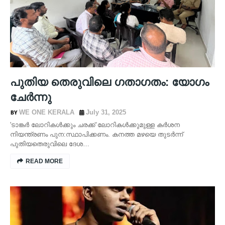
പുതിയ തെരുവിലെ ഗതാഗതം: യോഗം
ചേർന്നു
WE ONE KERALA
July 31, 2025
'ടാങ്കർ ലോറികൾക്കും ചരക്ക് ലോറികൾക്കുമുള്ള കർശന
നിയന്ത്രണം പുന:സ്ഥാപിക്കണം. കനത്ത മഴയെ തുടർന്ന്
പുതിയതെരുവിലെ ദേശ…
READ MORE