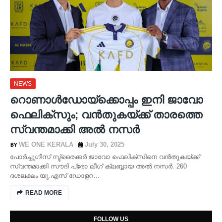
NEWS
റൊണാൾഡോയ്‌ക്കൊപ്പം ഇനി ജാ​​വോ
ഫെ​​ലി​​ക്സും; വൻതുകയ്ക്ക് താരത്തെ
സ്വന്തമാക്കി അൽ നസർ
WE ONE KERALA
July 30, 2025
പോർച്ചുഗീസ് സ്ട്രൈക്കർ ജാവോ ഫെലിക്സിനെ വൻതുകയ്ക്ക്
സ്വന്തമാക്കി സൗദി പ്രോ ലീഗ് ക്ലബ്ബായ അൽ നസർ. 260
ദശലക്ഷം യു.എസ് ഡോളറ…
READ MORE
FOLLOW US