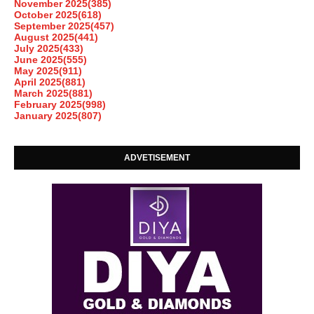
November 2025
(385)
October 2025
(618)
September 2025
(457)
August 2025
(441)
July 2025
(433)
June 2025
(555)
May 2025
(911)
April 2025
(881)
March 2025
(881)
February 2025
(998)
January 2025
(807)
ADVETISEMENT