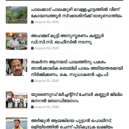
പാലക്കാട് പാലക്കുഴി വെള്ളച്ചാട്ടത്തില്‍ വീണ്
കോയമ്പത്തൂര്‍ സ്വദേശിനിക്ക് ദാരുണാന്ത്യം
August 02, 2026
അഹമ്മദ് കുട്ടി അനുസ്മരണം കണ്ണൂർ
ഡി.സി.സി. ഓഫീസിൽ നടന്നു
August 02, 2026
തകർന്ന ആനയടി പാലത്തിനു പകരം
താൽക്കാലിക ബെയ്‌ലി പാലം അടിയന്തരമായി
നിർമ്മിക്കണം: കെ. സുധാകരൻ എം.പി
August 02, 2026
യുണൈറ്റഡ് മർച്ചന്റ്സ് ചേമ്പർ കണ്ണൂർ ജില്ല
ജനറൽ ബോഡിയോഗം
August 02, 2026
അര്‍ജുന്‍ ആയങ്കിയെ പൂട്ടാന്‍ പൊലീസ്;
ഒളിയിടത്തില്‍ ചെന്ന് പിടികൂടുക ലക്ഷ്യം