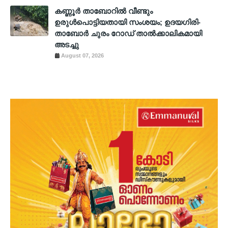
കണ്ണൂർ താബോറിൽ വീണ്ടും
ഉരുൾപൊട്ടിയതായി സംശയം; ഉദയഗിരി-
താബോർ ചുരം റോഡ് താൽക്കാലികമായി
അടച്ചു
August 07, 2026