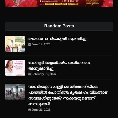
Random Posts
ഔഷധസസ്യകൃഷി ആരംഭിച്ചു.
June 14, 2026
ഡോക്ടർ ഐശ്വര്യ ശശിധരനെ
അനുമോദിച്ചു
February 01, 2026
വാണിയപ്പാറ പള്ളി സെമിത്തേരിയിലെ
പായയിൽ പൊതിഞ്ഞ മൃതദേഹം വിലങ്ങാട്
സ്വദേശിയുടേത്? സംശയമുണ്ടെന്ന്
ബന്ധുക്കൾ
June 21, 2026