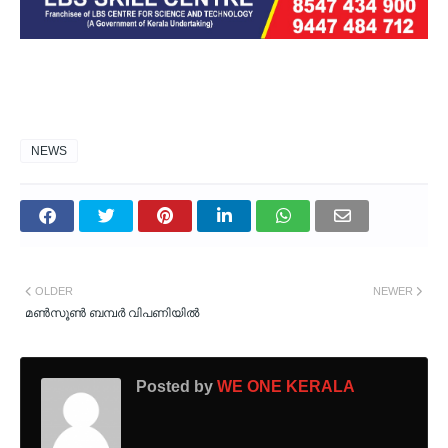
NEWS
OLDER
NEWER
മൺസൂൺ ബമ്പർ വിപണിയിൽ
Posted by
WE ONE KERALA