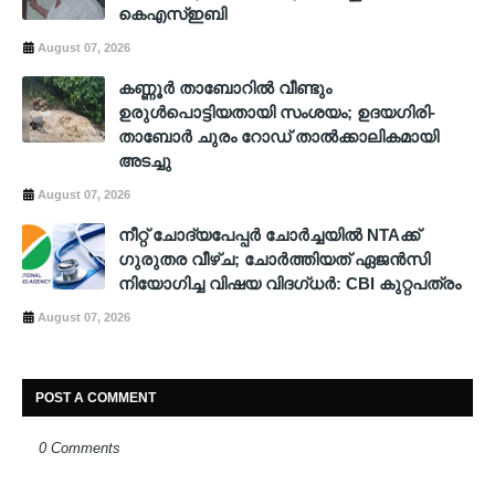
കെഎസ്ഇബി
August 07, 2026
കണ്ണൂർ താബോറിൽ വീണ്ടും
ഉരുൾപൊട്ടിയതായി സംശയം; ഉദയഗിരി-
താബോർ ചുരം റോഡ് താൽക്കാലികമായി
അടച്ചു
August 07, 2026
നീറ്റ് ചോദ്യപേപ്പർ ചോർച്ചയിൽ NTAക്ക്
ഗുരുതര വീഴ്ച; ചോർത്തിയത് ഏജൻസി
നിയോഗിച്ച വിഷയ വിദഗ്ധർ: CBI കുറ്റപത്രം
August 07, 2026
POST A COMMENT
0 Comments