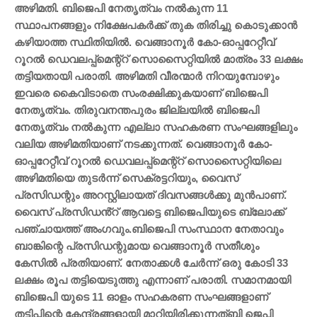
അഴിമതി. ബിജെപി നേതൃത്വം നൽകുന്ന 11
സ്ഥാപനങ്ങളും നിക്ഷേപകർക്ക് തുക തിരിച്ചു കൊടുക്കാൻ
കഴിയാത്ത സ്ഥിതിയിൽ. വെങ്ങാനൂർ കോ-ഓപ്പറേറ്റീവ്
റൂറൽ ഡെവലപ്പ്മെന്റ്റ് സൊസൈറ്റിയിൽ മാത്രം 33 ലക്ഷം
തട്ടിയതായി പരാതി. അഴിമതി വീരന്മാർ നിറയുമ്പോഴും
ഇവരെ കൈവിടാതെ സംരക്ഷിക്കുകയാണ് ബിജെപി
നേതൃത്വം. തിരുവനന്തപുരം ജില്ലയിൽ ബിജെപി
നേതൃത്വം നൽകുന്ന എല്ലാ സഹകരണ സംഘങ്ങളിലും
വലിയ അഴിമതിയാണ് നടക്കുന്നത്. വെങ്ങാനൂർ കോ-
ഓപ്പറേറ്റീവ് റൂറൽ ഡെവലപ്പ്മെന്റ്റ് സൊസൈറ്റിയിലെ
അഴിമതിയെ തുടർന്ന് സെക്രട്ടറിയും, വൈസ്
പ്രസിഡന്റും അറസ്റ്റിലായത് ദിവസങ്ങൾക്കു മുൻപാണ്.
വൈസ് പ്രസിഡൻ്റ് ആവട്ടെ ബിജെപിയുടെ ബ്ലോക്ക്
പഞ്ചായത്ത് അംഗവും.ബിജെപി സംസ്ഥാന നേതാവും
ബാങ്കിന്റെ പ്രസിഡന്റുമായ വെങ്ങാനൂർ സതീശും
കേസിൽ പ്രതിയാണ്. നേതാക്കൾ ചേർന്ന് ഒരു കോടി 33
ലക്ഷം രൂപ തട്ടിയെടുത്തു എന്നാണ് പരാതി. സമാനമായി
ബിജെപി യുടെ 11 ഓളം സഹകരണ സംഘങ്ങളാണ്
തട്ടിപ്പിന്റെ കേന്ദ്രങ്ങളായി മാറിയിരിക്കുന്നത്ബി ജെപി