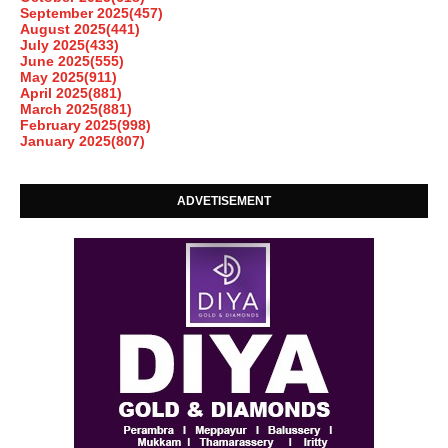
September 2025
(457)
August 2025
(441)
July 2025
(433)
June 2025
(555)
May 2025
(911)
April 2025
(881)
March 2025
(881)
February 2025
(998)
January 2025
(807)
ADVETISEMENT