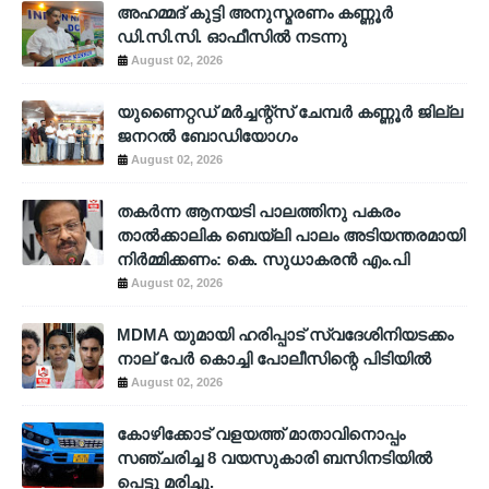
അഹമ്മദ് കുട്ടി അനുസ്മരണം കണ്ണൂർ
ഡി.സി.സി. ഓഫീസിൽ നടന്നു
August 02, 2026
യുണൈറ്റഡ് മർച്ചന്റ്സ് ചേമ്പർ കണ്ണൂർ ജില്ല
ജനറൽ ബോഡിയോഗം
August 02, 2026
തകർന്ന ആനയടി പാലത്തിനു പകരം
താൽക്കാലിക ബെയ്‌ലി പാലം അടിയന്തരമായി
നിർമ്മിക്കണം: കെ. സുധാകരൻ എം.പി
August 02, 2026
MDMA യുമായി ഹരിപ്പാട് സ്വദേശിനിയടക്കം
നാല് പേർ കൊച്ചി പോലീസിന്റെ പിടിയിൽ
August 02, 2026
കോഴിക്കോട് വളയത്ത് മാതാവിനൊപ്പം
സഞ്ചരിച്ച 8 വയസുകാരി ബസിനടിയിൽ
പെട്ടു മരിച്ചു.