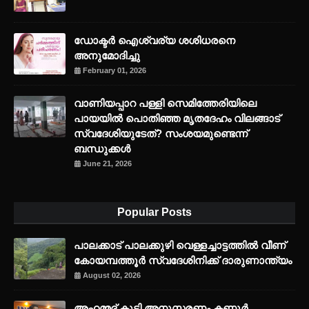
ഡോക്ടർ ഐശ്വര്യ ശശിധരനെ
അനുമോദിച്ചു
February 01, 2026
വാണിയപ്പാറ പള്ളി സെമിത്തേരിയിലെ
പായയിൽ പൊതിഞ്ഞ മൃതദേഹം വിലങ്ങാട്
സ്വദേശിയുടേത്? സംശയമുണ്ടെന്ന്
ബന്ധുക്കൾ
June 21, 2026
Popular Posts
പാലക്കാട് പാലക്കുഴി വെള്ളച്ചാട്ടത്തില്‍ വീണ്
കോയമ്പത്തൂര്‍ സ്വദേശിനിക്ക് ദാരുണാന്ത്യം
August 02, 2026
അഹമ്മദ് കുട്ടി അനുസ്മരണം കണ്ണൂർ