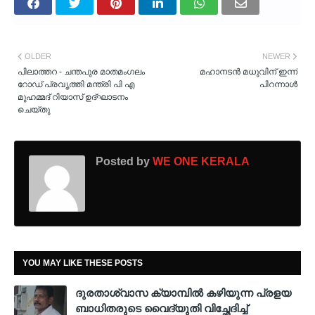
OLDER
NEWER
പിലാത്തറ - ചന്തപുര മാതമംഗലം
മഹാനടൻ മധുവിന് ഇന്ന്
റോഡ് പ്രവൃത്തി മന്ത്രി പി എ
പിറന്നാൾ
മുഹമ്മദ്‌ റിയാസ് ഉദ്ഘാടനം
ചെയ്തു
Posted by
WE ONE KERALA
YOU MAY LIKE THESE POSTS
ദുരതാശ്വാസ ക്യാമ്പിൽ കഴിയുന്ന പ്രളയ
ബാധിതരുടെ വൈദ്യുതി വിച്ഛേദിച്ച്