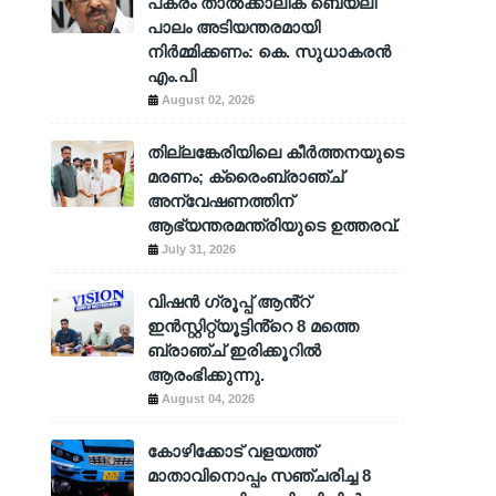
പകരം താൽക്കാലിക ബെയ്‌ലി
പാലം അടിയന്തരമായി
നിർമ്മിക്കണം: കെ. സുധാകരൻ
എം.പി
August 02, 2026
തില്ലങ്കേരിയിലെ കീർത്തനയുടെ
മരണം; ക്രൈംബ്രാഞ്ച്
അന്വേഷണത്തിന്
ആഭ്യന്തരമന്ത്രിയുടെ ഉത്തരവ്.
July 31, 2026
വിഷൻ ഗ്രൂപ്പ് ആൻ്റ്
ഇൻസ്റ്റിറ്റ്യൂട്ടിൻ്റെ 8 മത്തെ
ബ്രാഞ്ച് ഇരിക്കൂറിൽ
ആരംഭിക്കുന്നു.
August 04, 2026
കോഴിക്കോട് വളയത്ത്
മാതാവിനൊപ്പം സഞ്ചരിച്ച 8