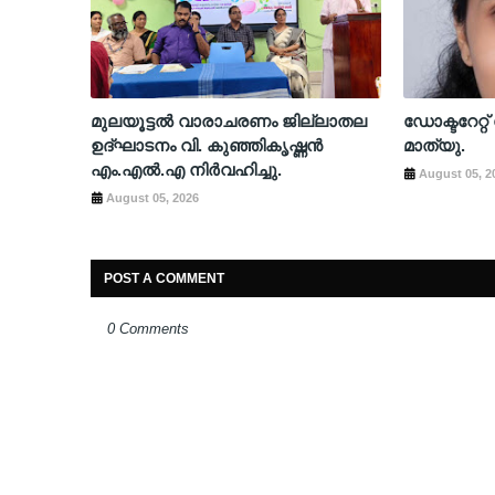
മുലയൂട്ടൽ വാരാചരണം ജില്ലാതല
ഡോക്ടറേറ്
ഉദ്ഘാടനം വി. കുഞ്ഞികൃഷ്ണൻ
മാത്യു.
എം.എൽ.എ നിർവഹിച്ചു.
August 05, 2
August 05, 2026
POST A COMMENT
0 Comments