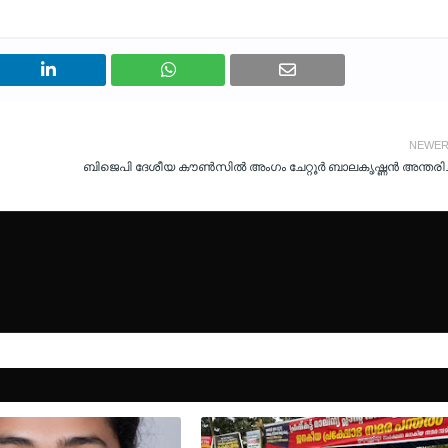
NEWE
ബിജെപി ദേശീയ കൗൺസിൽ അംഗം ചേറ്റൂർ ബാലകൃഷ്ണൻ അന്തരിച്