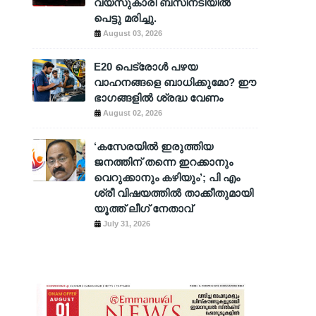
വയസുകാരി ബസിനടിയിൽ
പെട്ടു മരിച്ചു.
August 03, 2026
E20 പെട്രോൾ പഴയ
വാഹനങ്ങളെ ബാധിക്കുമോ? ഈ
ഭാഗങ്ങളിൽ ശ്രദ്ധ വേണം
August 02, 2026
‘കസേരയിൽ ഇരുത്തിയ
ജനത്തിന് തന്നെ ഇറക്കാനും
വെറുക്കാനും കഴിയും’; പി എം
ശ്രീ വിഷയത്തിൽ താക്കീതുമായി
യൂത്ത് ലീഗ് നേതാവ്
July 31, 2026