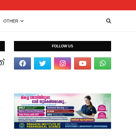
OTHER
FOLLOW US
്