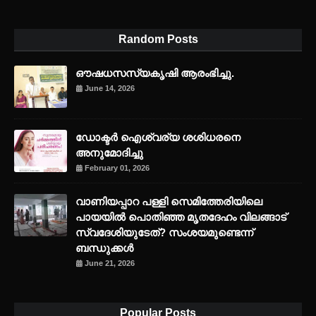
Random Posts
ഔഷധസസ്യകൃഷി ആരംഭിച്ചു.
June 14, 2026
ഡോക്ടർ ഐശ്വര്യ ശശിധരനെ
അനുമോദിച്ചു
February 01, 2026
വാണിയപ്പാറ പള്ളി സെമിത്തേരിയിലെ
പായയിൽ പൊതിഞ്ഞ മൃതദേഹം വിലങ്ങാട്
സ്വദേശിയുടേത്? സംശയമുണ്ടെന്ന്
ബന്ധുക്കൾ
June 21, 2026
Popular Posts