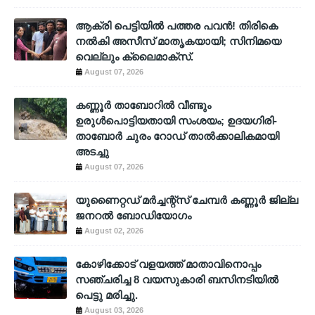
ആക്രി പെട്ടിയിൽ പത്തര പവൻ! തിരികെ
നൽകി അസീസ് മാതൃകയായി; സിനിമയെ
വെല്ലും ക്ലൈമാക്സ്.
August 07, 2026
കണ്ണൂർ താബോറിൽ വീണ്ടും
ഉരുൾപൊട്ടിയതായി സംശയം; ഉദയഗിരി-
താബോർ ചുരം റോഡ് താൽക്കാലികമായി
അടച്ചു
August 07, 2026
യുണൈറ്റഡ് മർച്ചന്റ്സ് ചേമ്പർ കണ്ണൂർ ജില്ല
ജനറൽ ബോഡിയോഗം
August 02, 2026
കോഴിക്കോട് വളയത്ത് മാതാവിനൊപ്പം
സഞ്ചരിച്ച 8 വയസുകാരി ബസിനടിയിൽ
പെട്ടു മരിച്ചു.
August 03, 2026