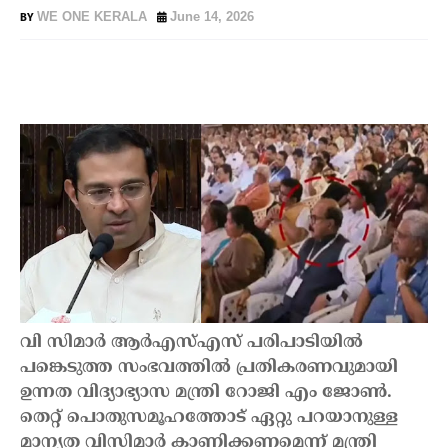
WE ONE KERALA
June 14, 2026
വി സിമാർ ആർഎസ്എസ് പരിപാടിയിൽ
പങ്കെടുത്ത സംഭവത്തിൽ പ്രതികരണവുമായി
ഉന്നത വിദ്യാഭ്യാസ മന്ത്രി റോജി എം ജോൺ.
തെറ്റ് പൊതുസമൂഹത്തോട് ഏറ്റു പറയാനുള്ള
മാന്യത വിസിമാർ കാണിക്കണമെന്ന് മന്ത്രി