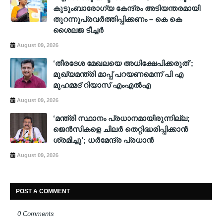
കുടുംബാരോ​ഗ്യ കേന്ദ്രം അടിയന്തരമായി
തുറന്നുപ്രവർത്തിപ്പിക്കണം – കെ കെ
ശൈലജ ടീച്ചർ
August 09, 2026
‘തീരദേശ മേഖലയെ അധിക്ഷേപിക്കരുത്’;
മുഖ്യമന്ത്രി മാപ്പ് പറയണമെന്ന് പി എ
മുഹമ്മദ് റിയാസ് എംഎൽഎ
August 09, 2026
‘മന്ത്രി സ്ഥാനം പ്രധാനമായിരുന്നില്ല;
ജെൻസികളെ ചിലർ തെറ്റിദ്ധരിപ്പിക്കാൻ
ശ്രമിച്ചു’; ധർമേന്ദ്ര പ്രധാൻ
August 09, 2026
POST A COMMENT
0 Comments