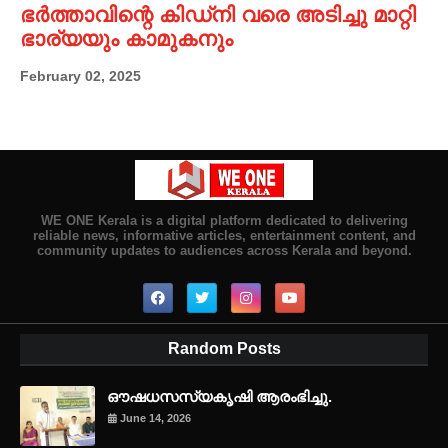
ഭർത്താവിന്റെ കിഡ്നി വരെ അടിച്ചു മാറ്റി
ഭാര്യയും കാമുകനും
February 02, 2025
WE ONE Kerala is a digital platform dedicated to delivering
reliable news, informative articles, entertainment content, and
community updates to audiences across Kerala and beyond.
Random Posts
ഔഷധസസ്യകൃഷി ആരംഭിച്ചു.
June 14, 2026