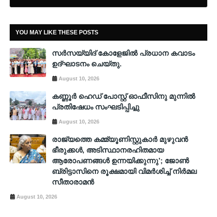
YOU MAY LIKE THESE POSTS
സർസയ്യിദ് കോളേജിൽ പ്രധാന കവാടം
ഉദ്ഘാടനം ചെയ്തു.
August 10, 2026
കണ്ണൂർ ഹെഡ് പോസ്റ്റ് ഓഫീസിനു മുന്നിൽ
പ്രതിഷേധം സംഘടിപ്പിച്ചു
August 10, 2026
രാജ്യത്തെ കമ്മ്യൂണിസ്റ്റുകാർ മുഴുവൻ
ഭീരുക്കൾ, അടിസ്ഥാനരഹിതമായ
ആരോപണങ്ങൾ ഉന്നയിക്കുന്നു’; ജോൺ
ബ്രിട്ടാസിനെ രൂക്ഷമായി വിമർശിച്ച് നിർമല
സീതാരാമൻ
August 10, 2026