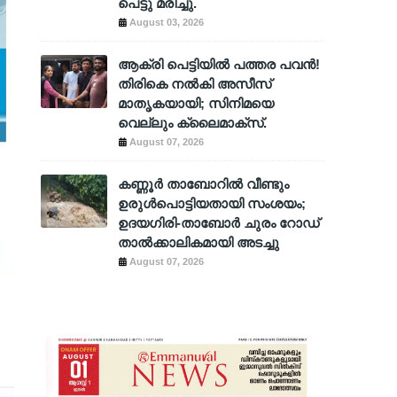
പെട്ടു മരിച്ചു.
August 03, 2026
ആക്രി പെട്ടിയിൽ പത്തര പവൻ!
തിരികെ നൽകി അസീസ്
മാതൃകയായി; സിനിമയെ
വെല്ലും ക്ലൈമാക്സ്.
August 07, 2026
കണ്ണൂർ താബോറിൽ വീണ്ടും
ഉരുൾപൊട്ടിയതായി സംശയം;
ഉദയഗിരി-താബോർ ചുരം റോഡ്
താൽക്കാലികമായി അടച്ചു
August 07, 2026