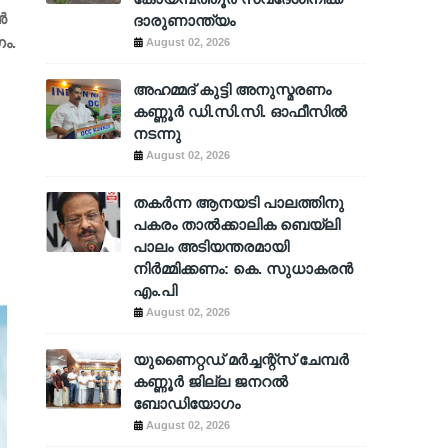
‍
ദാരുണാന്ത്യം
ം.
August 02, 2026
അഹമ്മദ് കുട്ടി അനുസ്മരണം
കണ്ണൂർ ഡി.സി.സി. ഓഫീസിൽ
നടന്നു
August 02, 2026
തകർന്ന ആനയടി പാലത്തിനു
പകരം താൽക്കാലിക ബെയ്‌ലി
പാലം അടിയന്തരമായി
നിർമ്മിക്കണം: കെ. സുധാകരൻ
എം.പി
August 02, 2026
യുണൈറ്റഡ് മർച്ചന്റ്സ് ചേമ്പർ
കണ്ണൂർ ജില്ല ജനറൽ
ബോഡിയോഗം
August 02, 2026