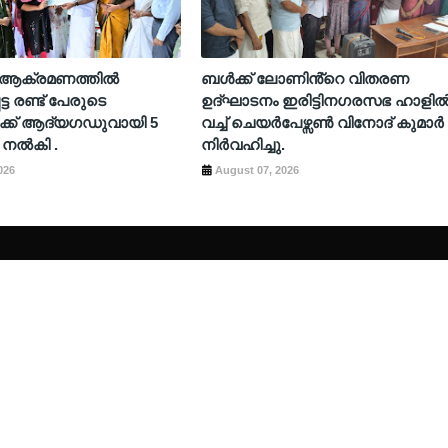
്നി ആക്രമണത്തിൽ
ബൾക്ക് ലോണിൻ്റെ വിതരണ
്ട രണ്ട് പേരുടെ
ഉദ്ഘാടനം ഇരിട്ടിനഗരസഭ ഹാളി
ക്ക് ആദ്യഗഡുവായി 5
വച്ച് ചെയർപേഴ്സൺ വിനോദ് കുമാർ
ം നൽകി .
നിർവഹിച്ചു.
026
August 07, 2026