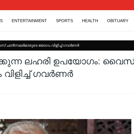
S
ENTERTAINMENT
SPORTS
HEALTH
OBITUARY
് ചാന്‍സലര്‍മാരുടെ യോഗം വിളിച്ച് ഗവര്‍ണർ
ിക്കുന്ന ലഹരി ഉപയോഗം: വൈസ
വിളിച്ച് ഗവര്‍ണർ