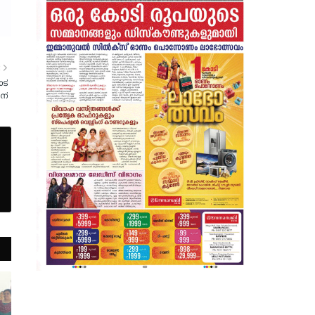
R
ട്
ന്