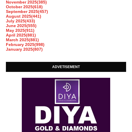
November 2025
(385)
October 2025
(618)
September 2025
(457)
August 2025
(441)
July 2025
(433)
June 2025
(555)
May 2025
(911)
April 2025
(881)
March 2025
(881)
February 2025
(998)
January 2025
(807)
ADVETISEMENT