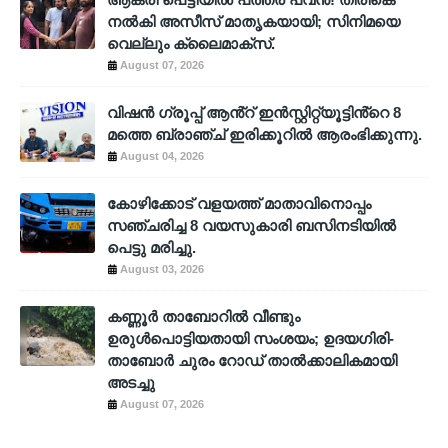
നൽകി അസീസ് മാതൃകയായി; സിനിമയെ
വെല്ലും ക്ലൈമാക്സ്.
August 07, 2026
വിഷൻ ഗ്രൂപ്പ് ആൻ്റ് ഇൻസ്റ്റിറ്റ്യൂട്ടിൻ്റെ 8
മത്തെ ബ്രാഞ്ച് ഇരിക്കൂറിൽ ആരംഭിക്കുന്നു.
August 04, 2026
കോഴിക്കോട് വളയത്ത് മാതാവിനൊപ്പം
സഞ്ചരിച്ച 8 വയസുകാരി ബസിനടിയിൽ
പെട്ടു മരിച്ചു.
August 03, 2026
കണ്ണൂർ താബോറിൽ വീണ്ടും
ഉരുൾപൊട്ടിയതായി സംശയം; ഉദയഗിരി-
താബോർ ചുരം റോഡ് താൽക്കാലികമായി
അടച്ചു
August 07, 2026