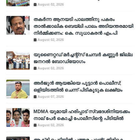
August 02, 2026
തകർന്ന ആനയടി പാലത്തിനു പകരം
താൽക്കാലിക ബെയ്‌ലി പാലം അടിയന്തരമായി
നിർമ്മിക്കണം: കെ. സുധാകരൻ എം.പി
August 02, 2026
യുണൈറ്റഡ് മർച്ചന്റ്സ് ചേമ്പർ കണ്ണൂർ ജില്ല
ജനറൽ ബോഡിയോഗം
August 02, 2026
അര്‍ജുന്‍ ആയങ്കിയെ പൂട്ടാന്‍ പൊലീസ്;
ഒളിയിടത്തില്‍ ചെന്ന് പിടികൂടുക ലക്ഷ്യം
August 07, 2026
MDMA യുമായി ഹരിപ്പാട് സ്വദേശിനിയടക്കം
നാല് പേർ കൊച്ചി പോലീസിന്റെ പിടിയിൽ
August 02, 2026
ആക്രി പെട്ടിയിൽ പത്തര പവൻ! തിരികെ