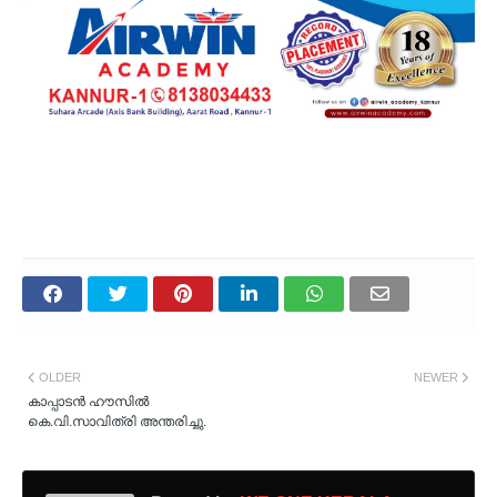
OLDER
NEWER
കാപ്പാടൻ ഹൗസിൽ
കെ.വി.സാവിത്രി അന്തരിച്ചു.