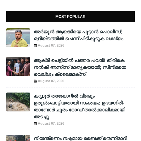
MOST POPULAR
അര്‍ജുന്‍ ആയങ്കിയെ പൂട്ടാന്‍ പൊലീസ്;
ഒളിയിടത്തില്‍ ചെന്ന് പിടികൂടുക ലക്ഷ്യം
August 07, 2026
ആക്രി പെട്ടിയിൽ പത്തര പവൻ! തിരികെ
നൽകി അസീസ് മാതൃകയായി; സിനിമയെ
വെല്ലും ക്ലൈമാക്സ്.
August 07, 2026
കണ്ണൂർ താബോറിൽ വീണ്ടും
ഉരുൾപൊട്ടിയതായി സംശയം; ഉദയഗിരി-
താബോർ ചുരം റോഡ് താൽക്കാലികമായി
അടച്ചു
August 07, 2026
നിയന്ത്രണം നഷ്ടമായ ബൈക്ക് തെന്നിമാറി