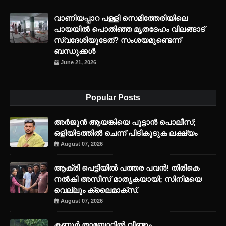
വാണിയപ്പാറ പള്ളി സെമിത്തേരിയിലെ
പായയിൽ പൊതിഞ്ഞ മൃതദേഹം വിലങ്ങാട്
സ്വദേശിയുടേത്? സംശയമുണ്ടെന്ന്
ബന്ധുക്കൾ
June 21, 2026
Popular Posts
അര്‍ജുന്‍ ആയങ്കിയെ പൂട്ടാന്‍ പൊലീസ്;
ഒളിയിടത്തില്‍ ചെന്ന് പിടികൂടുക ലക്ഷ്യം
August 07, 2026
ആക്രി പെട്ടിയിൽ പത്തര പവൻ! തിരികെ
നൽകി അസീസ് മാതൃകയായി; സിനിമയെ
വെല്ലും ക്ലൈമാക്സ്.
August 07, 2026
കണ്ണൂർ താബോറിൽ വീണ്ടും