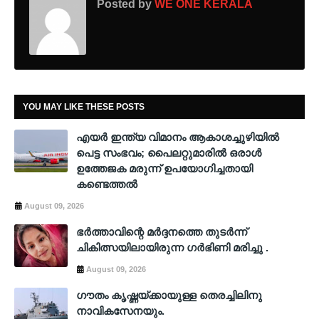
Posted by
WE ONE KERALA
YOU MAY LIKE THESE POSTS
എയർ ഇന്ത്യ വിമാനം ആകാശച്ചുഴിയിൽ
പെട്ട സംഭവം; പൈലറ്റുമാരിൽ ഒരാൾ
ഉത്തേജക മരുന്ന് ഉപയോഗിച്ചതായി
കണ്ടെത്തൽ
August 09, 2026
ഭർത്താവിന്റെ മർദ്ദനത്തെ തുടർന്ന്
ചികിത്സയിലായിരുന്ന ഗർഭിണി മരിച്ചു .
August 09, 2026
ഗൗതം കൃഷ്ണയ്ക്കായുള്ള തെരച്ചിലിനു
നാവികസേനയും.