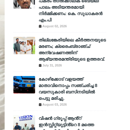
പകരം താൽക്കാലിക ബെയ്‌ലി
പാലം അടിയന്തരമായി
നിർമ്മിക്കണം: കെ. സുധാകരൻ
എം.പി
August 02, 2026
തില്ലങ്കേരിയിലെ കീർത്തനയുടെ
മരണം; ക്രൈംബ്രാഞ്ച്
അന്വേഷണത്തിന്
ആഭ്യന്തരമന്ത്രിയുടെ ഉത്തരവ്.
July 31, 2026
കോഴിക്കോട് വളയത്ത്
മാതാവിനൊപ്പം സഞ്ചരിച്ച 8
വയസുകാരി ബസിനടിയിൽ
പെട്ടു മരിച്ചു.
August 03, 2026
വിഷൻ ഗ്രൂപ്പ് ആൻ്റ്
ഇൻസ്റ്റിറ്റ്യൂട്ടിൻ്റെ 8 മത്തെ