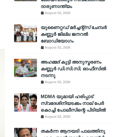
ദാരുണാന്ത്യം
August 02, 2026
യുണൈറ്റഡ് മർച്ചന്റ്സ് ചേമ്പർ
കണ്ണൂർ ജില്ല ജനറൽ
ബോഡിയോഗം
August 02, 2026
അഹമ്മദ് കുട്ടി അനുസ്മരണം
കണ്ണൂർ ഡി.സി.സി. ഓഫീസിൽ
നടന്നു
August 02, 2026
MDMA യുമായി ഹരിപ്പാട്
സ്വദേശിനിയടക്കം നാല് പേർ
കൊച്ചി പോലീസിന്റെ പിടിയിൽ
August 02, 2026
തകർന്ന ആനയടി പാലത്തിനു