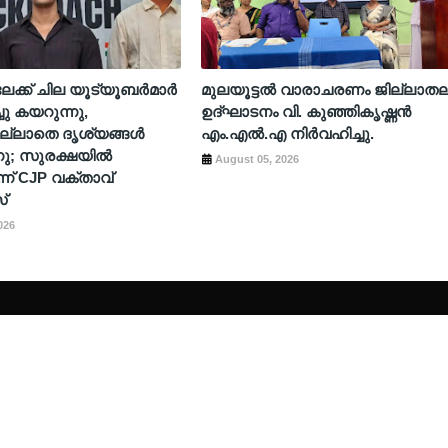
ടിലേക്ക് ചില യൂട്യൂബർമാർ
മുലയൂട്ടൽ വാരാചരണം ജില്ലാത
ചു കയറുന്നു,
ഉദ്ഘാടനം വി. കുഞ്ഞികൃഷ്ണൻ
ല്ലാതെ ദൃശ്യങ്ങൾ
എം.എൽ.എ നിർവഹിച്ചു.
നു; സുരക്ഷയിൽ
August 05, 2026
ന് CJP വക്താവ്
്
026