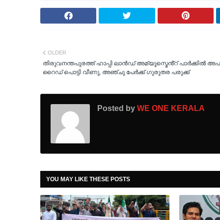
OLDER
തിരുവനന്തപുരത്ത് ഹാപ്പി ലാൻഡ് അമ്യൂസ്മെൻ്റ് പാർക്കിൽ അപ
റൈഡ് പൊട്ടി വീണു, അഞ്ചു പേർക്ക് ഗുരുതര പരുക്ക്
Posted by
WE ONE KERALA
YOU MAY LIKE THESE POSTS