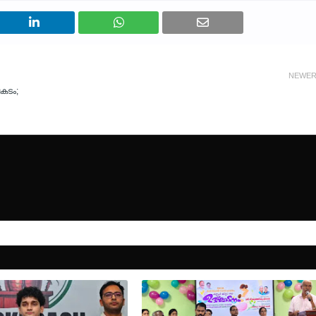
NEWE
കടം;