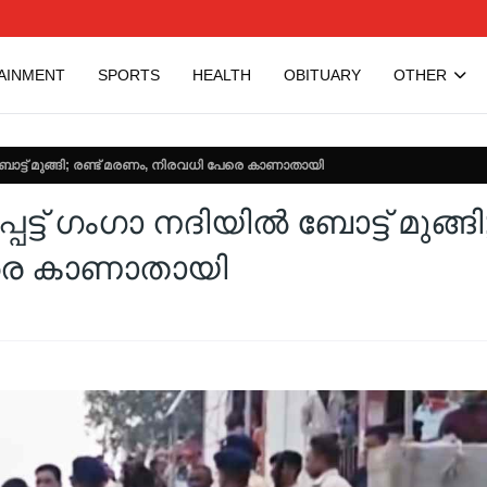
AINMENT
SPORTS
HEALTH
OBITUARY
OTHER
 ബോട്ട് മുങ്ങി; രണ്ട് മരണം, നിരവധി പേരെ കാണാതായി
ട് ഗംഗാ നദിയില്‍ ബോട്ട് മുങ്ങി
േരെ കാണാതായി