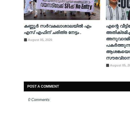
കണ്ണൂർ സർവകലാശാലയിൽ എം
എന്റെ വീട്
എസ് എഫിന് ചരിത്ര നേട്ടം .
അതിക്രമിച്
അനുവാദമി
August 05, 2026
പകർത്തുന്
ആശങ്കയെന്
സൗരവ്ദാസ
August 05, 2
POST A COMMENT
0 Comments