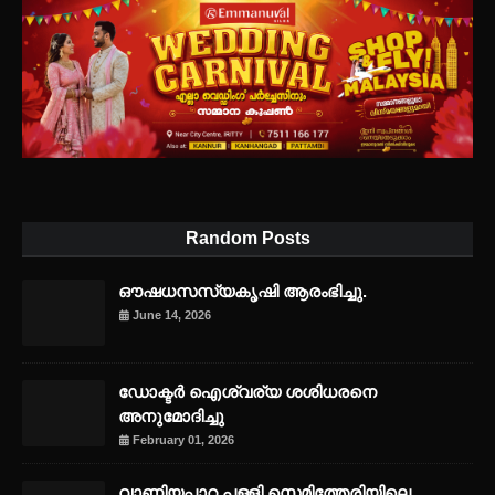
Random Posts
ഔഷധസസ്യകൃഷി ആരംഭിച്ചു.
June 14, 2026
ഡോക്ടർ ഐശ്വര്യ ശശിധരനെ
അനുമോദിച്ചു
February 01, 2026
വാണിയപ്പാറ പള്ളി സെമിത്തേരിയിലെ