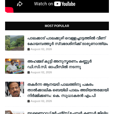
MOST POPULAR
പാലക്കാട് പാലക്കുഴി വെള്ളച്ചാട്ടത്തില്‍ വീണ്
കോയമ്പത്തൂര്‍ സ്വദേശിനിക്ക് ദാരുണാന്ത്യം
August 02, 2026
അഹമ്മദ് കുട്ടി അനുസ്മരണം കണ്ണൂർ
ഡി.സി.സി. ഓഫീസിൽ നടന്നു
August 02, 2026
തകർന്ന ആനയടി പാലത്തിനു പകരം
താൽക്കാലിക ബെയ്‌ലി പാലം അടിയന്തരമായി
നിർമ്മിക്കണം: കെ. സുധാകരൻ എം.പി
August 02, 2026
യുണൈറ്റഡ് മർച്ചന്റ്സ് ചേമ്പർ കണ്ണൂർ ജില്ല