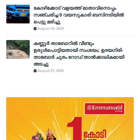
കോഴിക്കോട് വളയത്ത് മാതാവിനൊപ്പം
സഞ്ചരിച്ച 8 വയസുകാരി ബസിനടിയിൽ
പെട്ടു മരിച്ചു.
August 03, 2026
കണ്ണൂർ താബോറിൽ വീണ്ടും
ഉരുൾപൊട്ടിയതായി സംശയം; ഉദയഗിരി-
താബോർ ചുരം റോഡ് താൽക്കാലികമായി
അടച്ചു
August 07, 2026