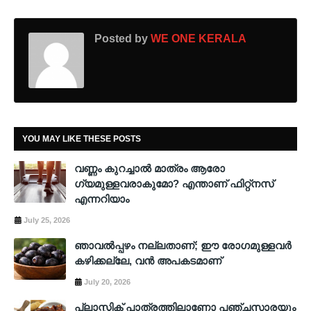
Posted by
WE ONE KERALA
YOU MAY LIKE THESE POSTS
വണ്ണം കുറച്ചാൽ മാത്രം ആരോ​
ഗ്യമുള്ളവരാകുമോ? എന്താണ് ഫിറ്റ്നസ്
എന്നറിയാം
July 25, 2026
ഞാവൽപ്പഴം നല്ലതാണ്; ഈ രോ​ഗമുള്ളവർ
കഴിക്കല്ലേ, വൻ അപകടമാണ്
July 20, 2026
പ്ലാസ്റ്റിക് പാത്രത്തിലാണോ പഞ്ചസാരയും