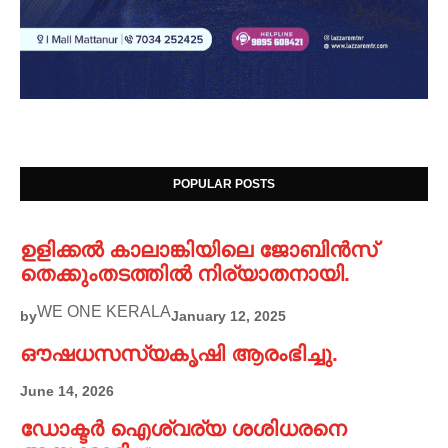
POPULAR POSTS
ഉളിക്കൽ കാലാങ്കിയിലെ ജോബിൻസ്
തെക്കുംതടത്തിൽ നിര്യാതനായി.
WE ONE KERALA
by
January 12, 2025
ഔഷധസസ്യകൃഷി ആരംഭിച്ചു.
June 14, 2026
ഡോക്ടർ ഐശ്വര്യ ശശിധരനെ