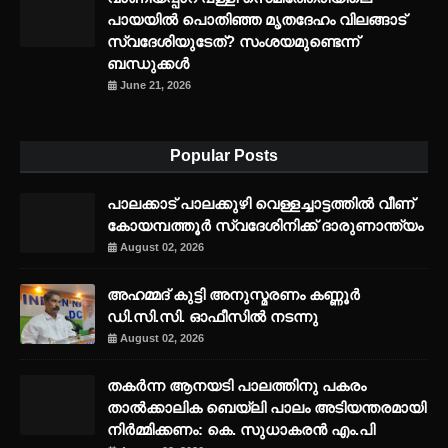
പായയിൽ പൊതിഞ്ഞ മൃതദേഹം വിലങ്ങാട്
സ്വദേശിയുടേത്? സംശയമുണ്ടെന്ന്
ബന്ധുക്കൾ
June 21, 2026
Popular Posts
പാലക്കാട് പാലക്കുഴി വെള്ളച്ചാട്ടത്തില്‍ വീണ്
കോയമ്പത്തൂര്‍ സ്വദേശിനിക്ക് ദാരുണാന്ത്യം
August 02, 2026
അഹമ്മദ് കുട്ടി അനുസ്മരണം കണ്ണൂർ
ഡി.സി.സി. ഓഫീസിൽ നടന്നു
August 02, 2026
തകർന്ന ആനയടി പാലത്തിനു പകരം
താൽക്കാലിക ബെയ്‌ലി പാലം അടിയന്തരമായി
നിർമ്മിക്കണം: കെ. സുധാകരൻ എം.പി