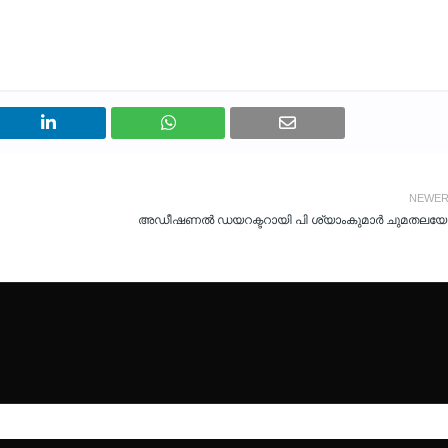
NEWE
അഡീഷണൽ ഡയറക്ടറായി പി ശ്യാംകുമാർ ചുമതലയേറ്