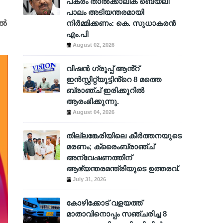
പകരം താൽക്കാലിക ബെയ്‌ലി
പാലം അടിയന്തരമായി
നിർമ്മിക്കണം: കെ. സുധാകരൻ
്‍
എം.പി
August 02, 2026
വിഷൻ ഗ്രൂപ്പ് ആൻ്റ്
ഇൻസ്റ്റിറ്റ്യൂട്ടിൻ്റെ 8 മത്തെ
ബ്രാഞ്ച് ഇരിക്കൂറിൽ
ആരംഭിക്കുന്നു.
August 04, 2026
തില്ലങ്കേരിയിലെ കീർത്തനയുടെ
മരണം; ക്രൈംബ്രാഞ്ച്
അന്വേഷണത്തിന്
ആഭ്യന്തരമന്ത്രിയുടെ ഉത്തരവ്.
July 31, 2026
കോഴിക്കോട് വളയത്ത്
മാതാവിനൊപ്പം സഞ്ചരിച്ച 8