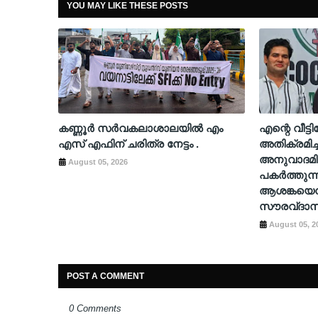
YOU MAY LIKE THESE POSTS
കണ്ണൂർ സർവകലാശാലയിൽ എം
എന്റെ വീട്
എസ് എഫിന് ചരിത്ര നേട്ടം .
അതിക്രമിച്
അനുവാദമി
August 05, 2026
പകർത്തുന്
ആശങ്കയെന്
സൗരവ്ദാസ
August 05, 2
POST A COMMENT
0 Comments