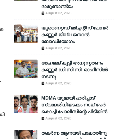
ദാരുണാന്ത്യം
August 02, 2026
യുണൈറ്റഡ് മർച്ചന്റ്സ് ചേമ്പർ
രെ
കണ്ണൂർ ജില്ല ജനറൽ
ബോഡിയോഗം
August 02, 2026
അഹമ്മദ് കുട്ടി അനുസ്മരണം
കണ്ണൂർ ഡി.സി.സി. ഓഫീസിൽ
നടന്നു
്
August 02, 2026
MDMA യുമായി ഹരിപ്പാട്
സ്വദേശിനിയടക്കം നാല് പേർ
കൊച്ചി പോലീസിന്റെ പിടിയിൽ
യി
August 02, 2026
തകർന്ന ആനയടി പാലത്തിനു