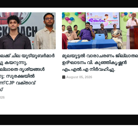
ടിലേക്ക് ചില യൂട്യൂബർമാർ
മുലയൂട്ടൽ വാരാചരണം ജില്ലാത
ചു കയറുന്നു,
ഉദ്ഘാടനം വി. കുഞ്ഞികൃഷ്ണൻ
ല്ലാതെ ദൃശ്യങ്ങൾ
എം.എൽ.എ നിർവഹിച്ചു.
നു; സുരക്ഷയിൽ
August 05, 2026
ന് CJP വക്താവ്
്
026