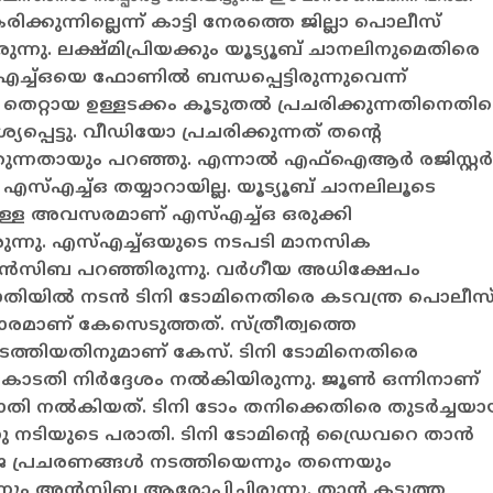
ിക്കുന്നില്ലെന്ന് കാട്ടി നേരത്തെ ജില്ലാ പൊലീസ്
്നു. ലക്ഷ്മിപ്രിയക്കും യൂട്യൂബ് ചാനലിനുമെതിരെ
ച്ഒയെ ഫോണില്‍ ബന്ധപ്പെട്ടിരുന്നുവെന്ന്
െറ്റായ ഉള്ളടക്കം കൂടുതല്‍ പ്രചരിക്കുന്നതിനെതി
്പെട്ടു. വീഡിയോ പ്രചരിക്കുന്നത് തന്റെ
തുന്നതായും പറഞ്ഞു. എന്നാല്‍ എഫ്ഐആര്‍ രജിസ്റ്റര്‍
 എസ്എച്ച്ഒ തയ്യാറായില്ല. യൂട്യൂബ് ചാനലിലൂടെ
ള്ള അവസരമാണ് എസ്എച്ച്ഒ ഒരുക്കി
ുന്നു. എസ്എച്ച്ഒയുടെ നടപടി മാനസിക
അന്‍സിബ പറഞ്ഞിരുന്നു.
വര്‍ഗീയ അധിക്ഷേപം
ിയില്‍ നടന്‍ ടിനി ടോമിനെതിരെ കടവന്ത്ര പൊലീസ
്രകാരമാണ് കേസെടുത്തത്. സ്ത്രീത്വത്തെ
ടത്തിയതിനുമാണ് കേസ്. ടിനി ടോമിനെതിരെ
ോടതി നിര്‍ദ്ദേശം നല്‍കിയിരുന്നു.
ജൂണ്‍ ഒന്നിനാണ്
 നല്‍കിയത്. ടിനി ടോം തനിക്കെതിരെ തുടര്‍ച്ചയാ
 നടിയുടെ പരാതി. ടിനി ടോമിന്റെ ഡ്രൈവറെ താന്‍
്യാജ പ്രചരണങ്ങള്‍ നടത്തിയെന്നും തന്നെയും
ന്നും അന്‍സിബ ആരോപിച്ചിരുന്നു. താന്‍ കടുത്ത