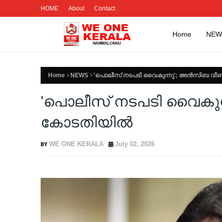
HOME
About
Contact
Home
NEW
Home
NEWS
'പൊലീസ് നടപടി വൈകുന്നു'; അന്‍സിബ വീണ്
'പൊലീസ് നടപടി വൈകുന്ന
കോടതിയില്‍
WE ONE KERALA
July 02, 2026