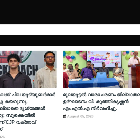
ടിലേക്ക് ചില യൂട്യൂബർമാർ
മുലയൂട്ടൽ വാരാചരണം ജില്ലാത
ചു കയറുന്നു,
ഉദ്ഘാടനം വി. കുഞ്ഞികൃഷ്ണൻ
ല്ലാതെ ദൃശ്യങ്ങൾ
എം.എൽ.എ നിർവഹിച്ചു.
നു; സുരക്ഷയിൽ
August 05, 2026
ന് CJP വക്താവ്
്
026