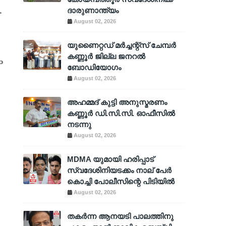
.
ദാരുണാന്ത്യം
August 02, 2026
യുണൈറ്റഡ് മർച്ചന്റ്സ് ചേമ്പർ
കണ്ണൂർ ജില്ല ജനറൽ
ം
ബോഡിയോഗം
August 02, 2026
അഹമ്മദ് കുട്ടി അനുസ്മരണം
കണ്ണൂർ ഡി.സി.സി. ഓഫീസിൽ
നടന്നു
August 02, 2026
MDMA യുമായി ഹരിപ്പാട്
സ്വദേശിനിയടക്കം നാല് പേർ
കൊച്ചി പോലീസിന്റെ പിടിയിൽ
August 02, 2026
തകർന്ന ആനയടി പാലത്തിനു