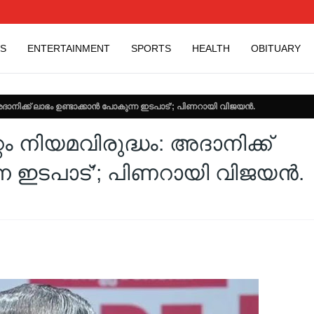
S
ENTERTAINMENT
SPORTS
HEALTH
OBITUARY
ാനിക്ക് ലാഭം ഉണ്ടാക്കാൻ പോകുന്ന ഇടപാട്’; പിണറായി വിജയൻ.
 നിയമവിരുദ്ധം: അദാനിക്ക്
്ന ഇടപാട്’; പിണറായി വിജയൻ.