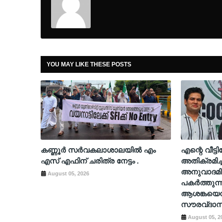
YOU MAY LIKE THESE POSTS
കണ്ണൂർ സർവകലാശാലയിൽ എം
എന്റെ വീട്
എസ് എഫിന് ചരിത്ര നേട്ടം .
അതിക്രമിച്
അനുവാദമി
August 05, 2026
പകർത്തുന്
ആശങ്കയെന്
സൗരവ്ദാസ
August 05, 2