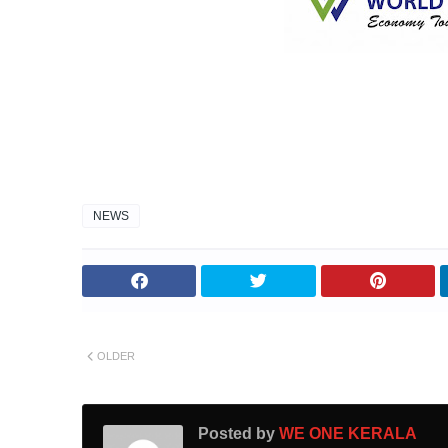
NEWS
OLDER
Posted by
WE ONE KERALA