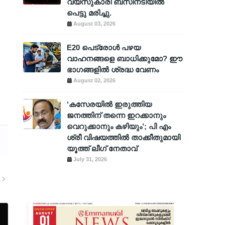
വയസുകാരി ബസിനടിയിൽ
പെട്ടു മരിച്ചു.
August 03, 2026
E20 പെട്രോൾ പഴയ
വാഹനങ്ങളെ ബാധിക്കുമോ? ഈ
ഭാഗങ്ങളിൽ ശ്രദ്ധ വേണം
August 02, 2026
‘കസേരയിൽ ഇരുത്തിയ
ജനത്തിന് തന്നെ ഇറക്കാനും
വെറുക്കാനും കഴിയും’; പി എം
ശ്രീ വിഷയത്തിൽ താക്കീതുമായി
യൂത്ത് ലീഗ് നേതാവ്
July 31, 2026
R