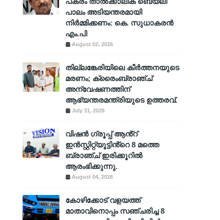
പകരം താൽക്കാലിക ബെയ്‌ലി
പാലം അടിയന്തരമായി
നിർമ്മിക്കണം: കെ. സുധാകരൻ
എം.പി
August 02, 2026
തില്ലങ്കേരിയിലെ കീർത്തനയുടെ
മരണം; ക്രൈംബ്രാഞ്ച്
അന്വേഷണത്തിന്
ആഭ്യന്തരമന്ത്രിയുടെ ഉത്തരവ്.
July 31, 2026
വിഷൻ ഗ്രൂപ്പ് ആൻ്റ്
ഇൻസ്റ്റിറ്റ്യൂട്ടിൻ്റെ 8 മത്തെ
ബ്രാഞ്ച് ഇരിക്കൂറിൽ
ആരംഭിക്കുന്നു.
August 04, 2026
കോഴിക്കോട് വളയത്ത്
മാതാവിനൊപ്പം സഞ്ചരിച്ച 8