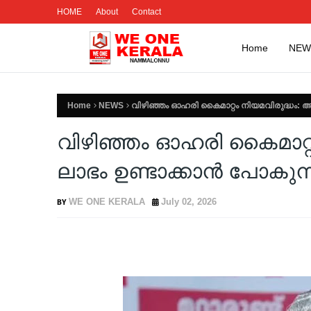
HOME
About
Contact
Home
NEW
Home
NEWS
വിഴിഞ്ഞം ഓഹരി കൈമാറ്റം നിയമവിരുദ്ധം: അദ
വിഴിഞ്ഞം ഓഹരി കൈമാറ്റം
ലാഭം ഉണ്ടാക്കാൻ പോകുന
WE ONE KERALA
July 02, 2026