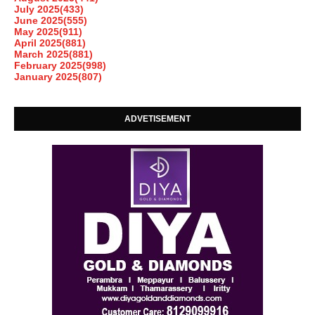
July 2025
(433)
June 2025
(555)
May 2025
(911)
April 2025
(881)
March 2025
(881)
February 2025
(998)
January 2025
(807)
ADVETISEMENT