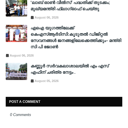
'ലാബ് ഓൺ വീൽസ്' പദ്ധതിക്ക് തുടക്കം;
മുഖ്യമന്ത്രി ഫ്ലാഗ്ഓഫ് ചെയ്തു
August 06, 2026
എഐ യുഗത്തിലേക്ക്
കെഎസ്ആർടിസി:കൂടുതൽ ഡിജിറ്റൽ
സേവനങ്ങൾ ജനങ്ങളിലേക്കെത്തിക്കും– മന്ത്രി
സി പി ജോൺ
August 06, 2026
കണ്ണൂർ സർവകലാശാലയിൽ എം എസ്
എഫിന് ചരിത്ര നേട്ടം .
August 05, 2026
POST A COMMENT
0 Comments