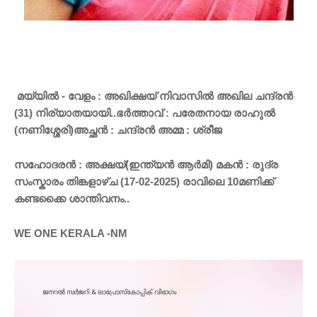
മയ്യിൽ - വേളം : അഖിക്ഷയ് നിവാസിൽ അഖില ചന്ദ്രൻ
(31) നിര്യാതയായി..ഭർത്താവ് : പരേതനായ രാഹുൽ
(നണിശ്ശേരി)അച്ഛൻ : ചന്ദ്രൻ അമ്മ : ശ്രീജ
സഹോദരൻ : അക്ഷയ്(ഇന്ത്യൻ ആർമി) മകൻ : രുദ്ര
സംസ്കാരം തിങ്കളാഴ്ച (17-02-2025) രാവിലെ 10മണിക്ക്
കണ്ടക്കൈ ശാന്തിവനം..
WE ONE KERALA -NM