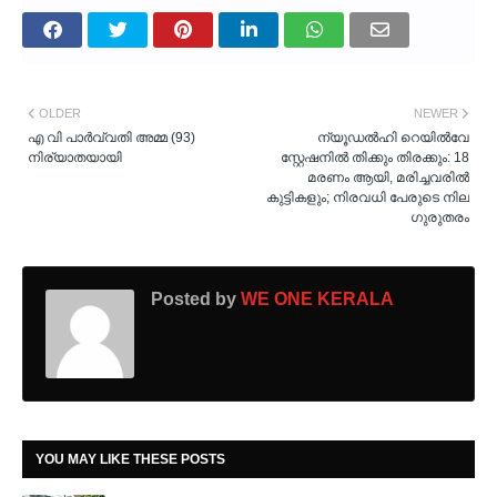
OLDER
NEWER
എ വി പാർവ്വതി അമ്മ (93)
ന്യൂഡല്‍ഹി റെയില്‍വേ
നിര്യാതയായി
സ്റ്റേഷനില്‍ തിക്കും തിരക്കും: 18
മരണം ആയി, മരിച്ചവരില്‍
കുട്ടികളും; നിരവധി പേരുടെ നില
ഗുരുതരം
Posted by
WE ONE KERALA
YOU MAY LIKE THESE POSTS