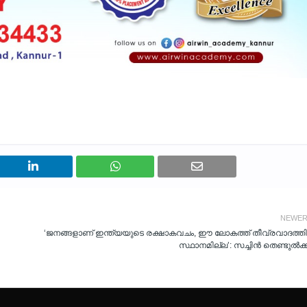
NEWE
‘ജനങ്ങളാണ് ഇന്ത്യയുടെ രക്ഷാകവചം, ഈ ലോകത്ത് തീവ്രവാദത്തി
സ്ഥാനമില്ല’: സച്ചിൻ തെണ്ടുൽക്