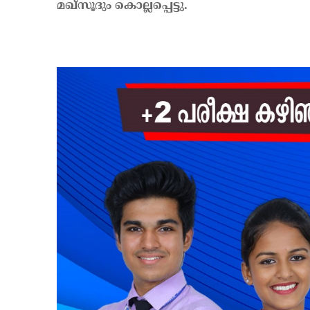
മഖ്‌സൂദും കൊല്ലപ്പെട്ടു.