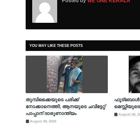
Posted by
WE ONE KERALA
YOU MAY LIKE THESE POSTS
തുമ്പിക്കൈയുടെ പരിക്ക്
ഫുട്ബോൾ
നോക്കാനെത്തി; ആനയുടെ ചവിട്ടേറ്റ്
മെസ്സിയുടെ
പാപ്പാന് ദാരുണാന്ത്യം
August 08, 2
August 08, 2026