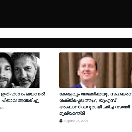
 ഇതിഹാസം ലയണൽ
കേരളവും അമേരിക്കയും സഹകര
 പിതാവ് അന്തരിച്ചു
ശക്തിപ്പെടുത്തും’; യുഎസ്
അംബാസിഡറുമായി ചർച്ച നടത്തി
026
മുഖ്യമന്ത്രി
August 08, 2026