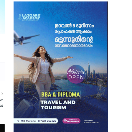
R
ന്
കർ