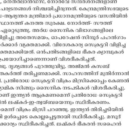
 നെതര്‍ലാന്‍ഡ്സ്, നോര്‍വേ സന്ദര്‍ശനങ്ങളാണ്
പര്യടനങ്ങള്‍ നിശ്ചയിച്ചിരുന്നത്.
കേന്ദ്രമന്ത്രിസഭയുടെ
ഭ്യന്തര മന്ത്രിമാര്‍ പ്രധാനമന്ത്രിയുടെ വസതിയില്‍
സ്ഥാനത്ത് കനത്ത സുരക്ഷ. നോര്‍ത്ത്- സൗത്ത്
ഏറ്റെടുത്തു. അര്‍ധ സൈനിക വിഭാഗങ്ങളിലെ
ളിച്ചു
അതേസമയം, ഓപറേഷന്‍ സിന്ദൂര്‍ പഹല്‍ഗാം
ക്കാര്‍ വ്യക്തമാക്കി. വിദേശകാര്യ സെക്രട്ടറി വിളിച്ച
ക്തമാക്കിയത്. ഒന്‍പതിടങ്ങളിലെ ഭീകര ക്യാമ്പുകള്‍
ഉപയോഗിച്ചാണെന്നാണ് വിശദീകരിച്ചത്.
്ടു. ദൃശ്യങ്ങള്‍ പുറത്തുവിട്ടു. അജ്മല്‍ കസബ്
തകര്‍ത്ത് തരിപ്പണമാക്കി. സാഹസത്തിന് മുതിര്‍ന്നാല്
കി. പ്രതിരോധ സെക്രട്ടറി വിക്രം മിസ്രിക്കൊപ്പം കേണല്
ോമിക സിങ്ങും സൈനിക നടപടികള്‍ വിശദീകരിച്ചു.
 ഇന്ത്യന്‍ ആക്രമണമെന്ന് പ്രതിരോധ സെക്രട്ടറി
്‍ ലഷ്‌കര്‍-ഇ-ത്വയ്ബയെന്നും സ്ഥിരീകരണം.
െന്ന് വിക്രം മിസ്രി പറഞ്ഞു.
ഇന്ത്യന്‍ തിരിച്ചടിയില്‍
‍പ്പെടെ കൊല്ലപ്പെട്ടതായി സ്ഥിരീകരിച്ചു. മസൂദ്
ര്യം സ്ഥിരീകരിച്ചത്. ലഷ്‌കര്‍ ഭീകരന്‍ സഹൈന്‍