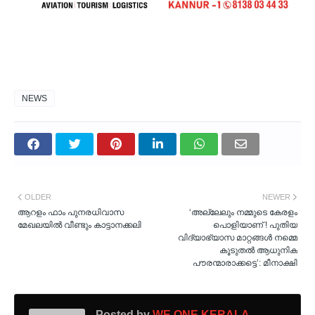
NEWS
OLDER
NEWER
ആറളം ഫാം പുനരധിവാസ
‘അല്ലേലും നമ്മുടെ കേരളം
മേഖലയിൽ വീണ്ടും കാട്ടാനക്കലി
പൊളിയാണ് ! പുതിയ
വിദ്യാഭ്യാസ മാറ്റങ്ങള്‍ നമ്മെ
കൂടുതല്‍ ആധുനിക
പൗരന്മാരാക്കട്ടെ’: മീനാക്ഷി
Posted by
WE ONE KERALA