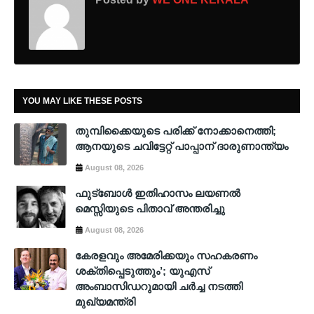
YOU MAY LIKE THESE POSTS
തുമ്പിക്കൈയുടെ പരിക്ക് നോക്കാനെത്തി;
ആനയുടെ ചവിട്ടേറ്റ് പാപ്പാന് ദാരുണാന്ത്യം
August 08, 2026
ഫുട്ബോൾ ഇതിഹാസം ലയണൽ
മെസ്സിയുടെ പിതാവ് അന്തരിച്ചു
August 08, 2026
കേരളവും അമേരിക്കയും സഹകരണം
ശക്തിപ്പെടുത്തും’; യുഎസ്
അംബാസിഡറുമായി ചർച്ച നടത്തി
മുഖ്യമന്ത്രി