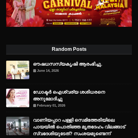
Random Posts
ഔഷധസസ്യകൃഷി ആരംഭിച്ചു.
June 14, 2026
ഡോക്ടർ ഐശ്വര്യ ശശിധരനെ
അനുമോദിച്ചു
February 01, 2026
വാണിയപ്പാറ പള്ളി സെമിത്തേരിയിലെ
പായയിൽ പൊതിഞ്ഞ മൃതദേഹം വിലങ്ങാട്
സ്വദേശിയുടേത്? സംശയമുണ്ടെന്ന്