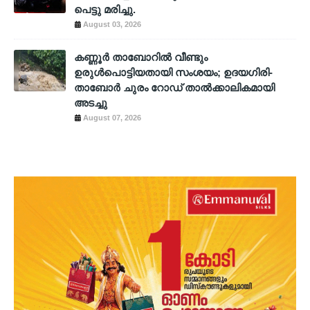
പെട്ടു മരിച്ചു.
August 03, 2026
കണ്ണൂർ താബോറിൽ വീണ്ടും
ഉരുൾപൊട്ടിയതായി സംശയം; ഉദയഗിരി-
താബോർ ചുരം റോഡ് താൽക്കാലികമായി
അടച്ചു
August 07, 2026