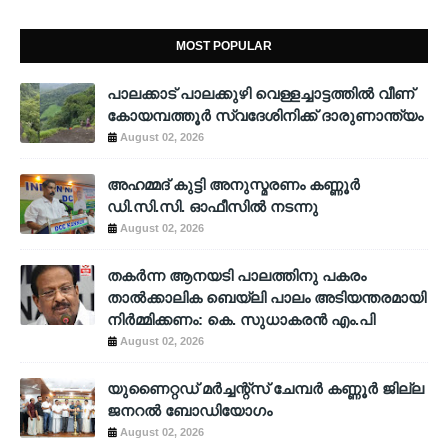
MOST POPULAR
പാലക്കാട് പാലക്കുഴി വെള്ളച്ചാട്ടത്തില്‍ വീണ്
കോയമ്പത്തൂര്‍ സ്വദേശിനിക്ക് ദാരുണാന്ത്യം
August 02, 2026
അഹമ്മദ് കുട്ടി അനുസ്മരണം കണ്ണൂർ
ഡി.സി.സി. ഓഫീസിൽ നടന്നു
August 02, 2026
തകർന്ന ആനയടി പാലത്തിനു പകരം
താൽക്കാലിക ബെയ്‌ലി പാലം അടിയന്തരമായി
നിർമ്മിക്കണം: കെ. സുധാകരൻ എം.പി
August 02, 2026
യുണൈറ്റഡ് മർച്ചന്റ്സ് ചേമ്പർ കണ്ണൂർ ജില്ല
ജനറൽ ബോഡിയോഗം
August 02, 2026