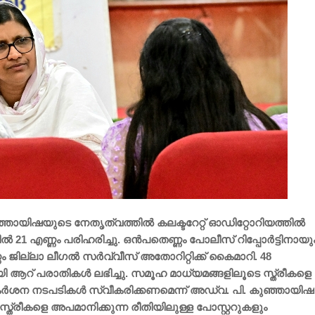
ായിഷയുടെ നേതൃത്വത്തിൽ കലക്ടറേറ്റ് ഓഡിറ്റോറിയത്തിൽ
21 എണ്ണം പരിഹരിച്ചു. ഒൻപതെണ്ണം പോലീസ് റിപ്പോർട്ടിനായു
ണം ജില്ലാ ലീഗൽ സർവ്വീസ് അതോറിറ്റിക്ക് കൈമാറി. 48
തായി ആറ് പരാതികൾ ലഭിച്ചു. സമൂഹ മാധ്യമങ്ങളിലൂടെ സ്ത്രീകളെ
ർശന നടപടികൾ സ്വീകരിക്കണമെന്ന് അഡ്വ. പി. കുഞ്ഞായിഷ
ത്രീകളെ അപമാനിക്കുന്ന രീതിയിലുള്ള പോസ്റ്ററുകളും