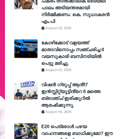
പകരം താൽക്കാലിക ബെയ്‌ലി
പാലം അടിയന്തരമായി
നിർമ്മിക്കണം: കെ. സുധാകരൻ
എം.പി
August 02, 2026
കോഴിക്കോട് വളയത്ത്
മാതാവിനൊപ്പം സഞ്ചരിച്ച 8
വയസുകാരി ബസിനടിയിൽ
പെട്ടു മരിച്ചു.
August 03, 2026
വിഷൻ ഗ്രൂപ്പ് ആൻ്റ്
ഇൻസ്റ്റിറ്റ്യൂട്ടിൻ്റെ 8 മത്തെ
ബ്രാഞ്ച് ഇരിക്കൂറിൽ
ആരംഭിക്കുന്നു.
August 04, 2026
E20 പെട്രോൾ പഴയ
വാഹനങ്ങളെ ബാധിക്കുമോ? ഈ