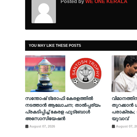
Posted by
WE ONE KERALA
YOU MAY LIKE THESE POSTS
സന്തോഷ് ട്രോഫി കേരളത്തിൽ
വിമാനത്ത
നടത്താൻ ആലോചന; താൽപ്പര്യം
തുറക്കാൻ ശ
പ്രകടിപ്പിച്ച് കേരള ഫുട്ബോൾ
പരാക്രമം; ജ
അസോസിയേഷൻ
യുവാവ്
August 07, 2026
August 07, 2