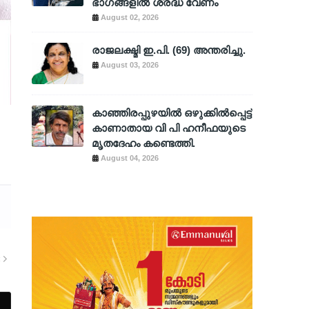
ഭാഗങ്ങളിൽ ശ്രദ്ധ വേണം
August 02, 2026
രാജലക്ഷ്മി ഇ.പി. (69) അന്തരിച്ചു.
August 03, 2026
കാഞ്ഞിരപ്പുഴയിൽ ഒഴുക്കിൽപ്പെട്ട്
കാണാതായ വി പി ഹനീഫയുടെ
മൃതദേഹം കണ്ടെത്തി.
August 04, 2026
R