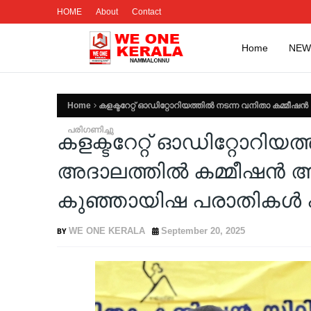
HOME
About
Contact
Home
NEW
Home
കളക്ടറേറ്റ് ഓഡിറ്റോറിയത്തിൽ നടന്ന വനിതാ കമ്മീ
പരിഗണിച്ചു
കളക്ടറേറ്റ് ഓഡിറ്റോറിയ
അദാലത്തിൽ കമ്മീഷൻ അംഗ
കുഞ്ഞായിഷ പരാതികൾ പ
WE ONE KERALA
September 20, 2025