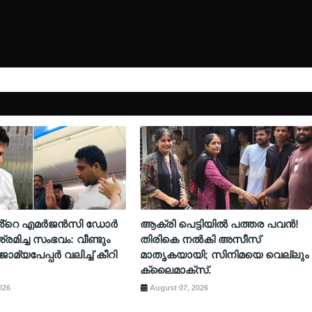
ിൻ്റെ എമർജൻസി ഡോർ
ആക്രി പെട്ടിയിൽ പത്തര പവൻ!
്രമിച്ച സംഭവം: വീണ്ടും
തിരികെ നൽകി അസീസ്
ാമ്യപേപ്പർ വലിച്ച് കീറി
മാതൃകയായി; സിനിമയെ വെല്ലും
ക്ലൈമാക്സ്.
026
August 07, 2026