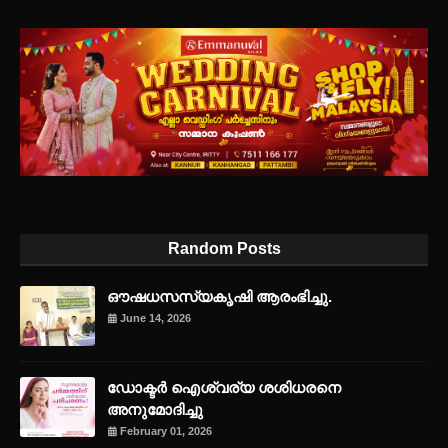
Random Posts
ഔഷധസസ്യകൃഷി ആരംഭിച്ചു.
June 14, 2026
ഡോക്ടർ ഐശ്വര്യ ശശിധരനെ
അനുമോദിച്ചു
February 01, 2026