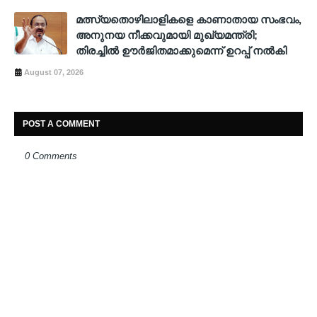
മത്സ്യതൊഴിലാളികളെ കാണാതായ സംഭവം,
അനുനയ നീക്കവുമായി മുഖ്യമന്ത്രി;
തിരച്ചിൽ ഊർജിതമാക്കുമെന്ന് ഉറപ്പ് നൽകി
August 07, 2026
POST A COMMENT
0 Comments