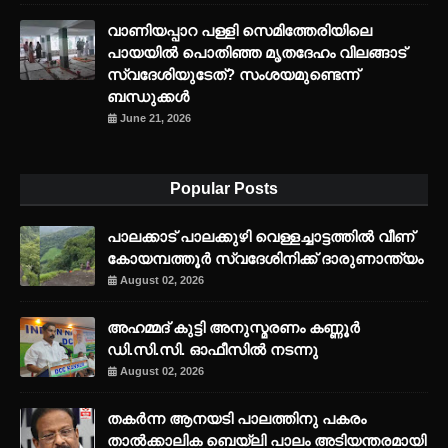
വാണിയപ്പാറ പള്ളി സെമിത്തേരിയിലെ
പായയിൽ പൊതിഞ്ഞ മൃതദേഹം വിലങ്ങാട്
സ്വദേശിയുടേത്? സംശയമുണ്ടെന്ന്
ബന്ധുക്കൾ
June 21, 2026
Popular Posts
പാലക്കാട് പാലക്കുഴി വെള്ളച്ചാട്ടത്തില്‍ വീണ്
കോയമ്പത്തൂര്‍ സ്വദേശിനിക്ക് ദാരുണാന്ത്യം
August 02, 2026
അഹമ്മദ് കുട്ടി അനുസ്മരണം കണ്ണൂർ
ഡി.സി.സി. ഓഫീസിൽ നടന്നു
August 02, 2026
തകർന്ന ആനയടി പാലത്തിനു പകരം
താൽക്കാലിക ബെയ്‌ലി പാലം അടിയന്തരമായി