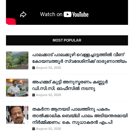
MOST POPULAR
പാലക്കാട് പാലക്കുഴി വെള്ളച്ചാട്ടത്തില്‍ വീണ്
കോയമ്പത്തൂര്‍ സ്വദേശിനിക്ക് ദാരുണാന്ത്യം
August 02, 2026
അഹമ്മദ് കുട്ടി അനുസ്മരണം കണ്ണൂർ
ഡി.സി.സി. ഓഫീസിൽ നടന്നു
August 02, 2026
തകർന്ന ആനയടി പാലത്തിനു പകരം
താൽക്കാലിക ബെയ്‌ലി പാലം അടിയന്തരമായി
നിർമ്മിക്കണം: കെ. സുധാകരൻ എം.പി
August 02, 2026