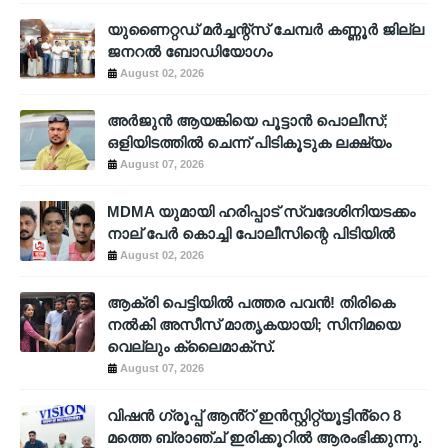
യുണൈറ്റഡ് മർച്ചന്റ്സ് ചേമ്പർ കണ്ണൂർ ജില്ല
ജനറൽ ബോഡിയോഗം
August 02, 2026
അര്‍ജുന്‍ ആയങ്കിയെ പൂട്ടാന്‍ പൊലീസ്;
ഒളിയിടത്തില്‍ ചെന്ന് പിടികൂടുക ലക്ഷ്യം
August 07, 2026
MDMA യുമായി ഹരിപ്പാട് സ്വദേശിനിയടക്കം
നാല് പേർ കൊച്ചി പോലീസിന്റെ പിടിയിൽ
August 02, 2026
ആക്രി പെട്ടിയിൽ പത്തര പവൻ! തിരികെ
നൽകി അസീസ് മാതൃകയായി; സിനിമയെ
വെല്ലും ക്ലൈമാക്സ്.
August 07, 2026
വിഷൻ ഗ്രൂപ്പ് ആൻ്റ് ഇൻസ്റ്റിറ്റ്യൂട്ടിൻ്റെ 8
മത്തെ ബ്രാഞ്ച് ഇരിക്കൂറിൽ ആരംഭിക്കുന്നു.