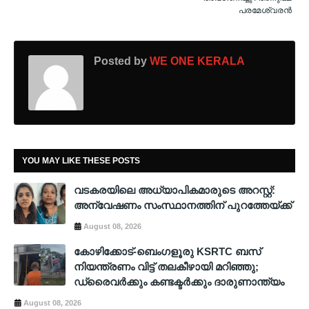
പരമേശ്വരൻ
Posted by
WE ONE KERALA
YOU MAY LIKE THESE POSTS
വടകരയിലെ അധ്യാപികമാരുടെ അറസ്റ്റ്:
അന്വേഷണം സംസ്ഥാനത്തിന് പുറത്തേയ്ക്ക്
August 08, 2026
കോഴിക്കോട്-ബെംഗളൂരു KSRTC ബസ്
നിയന്ത്രണം വിട്ട് തലകീഴായി മറിഞ്ഞു;
ഡ്രെെവർക്കും കണ്ടക്ടർക്കും ദാരുണാന്ത്യം
August 08, 2026