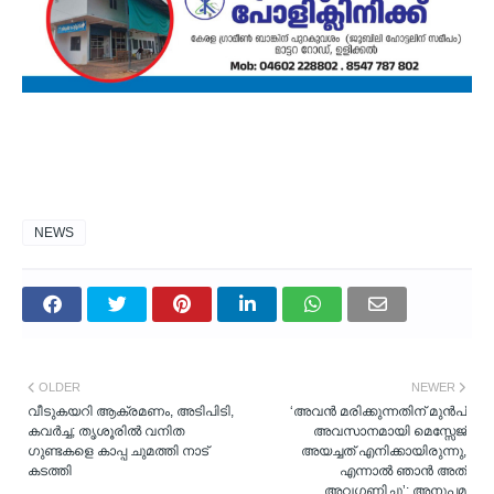
NEWS
OLDER
NEWER
വീടുകയറി ആക്രമണം, അടിപിടി,
‘അവൻ മരിക്കുന്നതിന് മുൻപ്
കവർച്ച; തൃശൂരിൽ വനിത
അവസാനമായി മെസ്സേജ്
ഗുണ്ടകളെ കാപ്പ ചുമത്തി നാട്
അയച്ചത് എനിക്കായിരുന്നു,
കടത്തി
എന്നാല്‍ ഞാൻ അത്
അവഗണിച്ചു’: അനുപമ