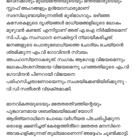
ജീവനക്കാരും മുഖ്യമന്ത്രിയുടെയും മന്ത്രിമാരുടെയും
സ്റ്റാഫ് അംഗങ്ങളും ഉദ്യോസ്ഥരുമാണ്
സദസിലുണ്ടായിരുന്നതിൽ ഭൂരിഭാഗവും. ഒഴിഞ്ഞ
കസേരകളുടെ ദൃശ്യങ്ങൾ മാധ്യമങ്ങളിലൂടെ ലോകം
മുഴുവൻ കണ്ടത്. എന്നിട്ടാണ് അത് എ.ഐ നിർമ്മിതമെന്ന്
സി.പി.എം സംസ്ഥാന സെക്രട്ടറി ന്യായീകരിച്ചത്.
ജനങ്ങളുടെ പൊതുബോധ്യത്തെ ചോദ്യം ചെയ്യാൻ
ശ്രമിക്കുന്ന എം.വി ഗോവിന്ദൻ സ്വയം
അപഹാസ്യനാകരുത്. സംഗമം ആഗോള വിജയമെന്നും
ലോകപ്രശസ്‌തമായ വിജയമെന്നു പറഞ്ഞതിലൂടെ എം.വി
ഗോവിന്ദൻ പിണറായി വിജയനെ
പരിഹസിച്ചതാണോയെന്നും സംശയിക്കേണ്ടിയിരിക്കുന്നു -
വി ഡി സതീശൻ വ്യക്തമാക്കി.
മാനവികതയുടെയും മതേതരത്വത്തിന്റെയും
പൂങ്കാവനമായ ശബരിമലയിലേക്ക് യോഗി
ആദിത്യനാഥിനെ പോലെ വർഗീയത പ്രചരിപ്പിക്കുന്ന
ഒരാളെ ക്ഷണിച്ചത് കേരളത്തിൻ്റെ മതേതര മനസിനെ
അവഹേളിക്കുന്നത് തുല്യമാണെന്ന് അദ്ദേഹം ചൂണ്ടിക്കാട്ടി.