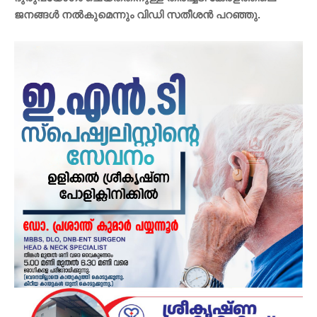
ജനങ്ങൾ നൽകുമെന്നും വിഡി സതീശൻ പറഞ്ഞു.