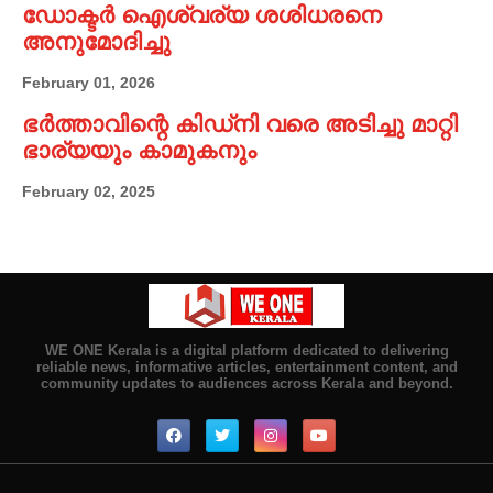
ഡോക്ടർ ഐശ്വര്യ ശശിധരനെ
അനുമോദിച്ചു
February 01, 2026
ഭർത്താവിന്റെ കിഡ്നി വരെ അടിച്ചു മാറ്റി
ഭാര്യയും കാമുകനും
February 02, 2025
WE ONE Kerala is a digital platform dedicated to delivering
reliable news, informative articles, entertainment content, and
community updates to audiences across Kerala and beyond.