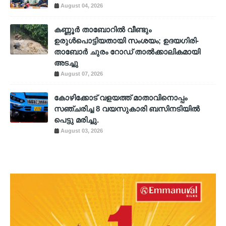
August 04, 2026
കണ്ണൂർ താബോറിൽ വീണ്ടും
ഉരുൾപൊട്ടിയതായി സംശയം; ഉദയഗിരി-
താബോർ ചുരം റോഡ് താൽക്കാലികമായി
അടച്ചു
August 07, 2026
കോഴിക്കോട് വളയത്ത് മാതാവിനൊപ്പം
സഞ്ചരിച്ച 8 വയസുകാരി ബസിനടിയിൽ
പെട്ടു മരിച്ചു.
August 03, 2026