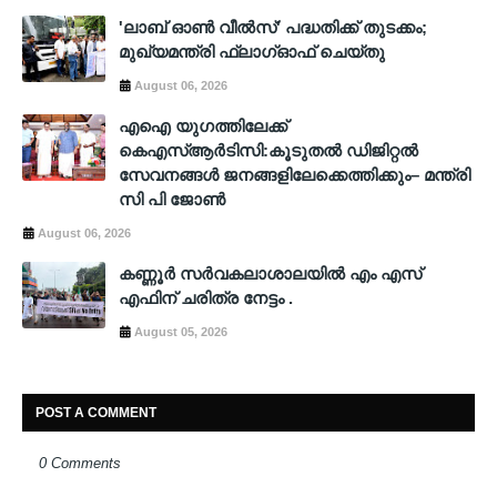
'ലാബ് ഓൺ വീൽസ്' പദ്ധതിക്ക് തുടക്കം;
മുഖ്യമന്ത്രി ഫ്ലാഗ്ഓഫ് ചെയ്തു
August 06, 2026
എഐ യുഗത്തിലേക്ക്
കെഎസ്ആർടിസി:കൂടുതൽ ഡിജിറ്റൽ
സേവനങ്ങൾ ജനങ്ങളിലേക്കെത്തിക്കും– മന്ത്രി
സി പി ജോൺ
August 06, 2026
കണ്ണൂർ സർവകലാശാലയിൽ എം എസ്
എഫിന് ചരിത്ര നേട്ടം .
August 05, 2026
POST A COMMENT
0 Comments