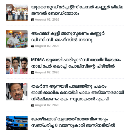
യുണൈറ്റഡ് മർച്ചന്റ്സ് ചേമ്പർ കണ്ണൂർ ജില്ല
ജനറൽ ബോഡിയോഗം
August 02, 2026
അഹമ്മദ് കുട്ടി അനുസ്മരണം കണ്ണൂർ
ഡി.സി.സി. ഓഫീസിൽ നടന്നു
August 02, 2026
MDMA യുമായി ഹരിപ്പാട് സ്വദേശിനിയടക്കം
നാല് പേർ കൊച്ചി പോലീസിന്റെ പിടിയിൽ
August 02, 2026
തകർന്ന ആനയടി പാലത്തിനു പകരം
താൽക്കാലിക ബെയ്‌ലി പാലം അടിയന്തരമായി
നിർമ്മിക്കണം: കെ. സുധാകരൻ എം.പി
August 02, 2026
കോഴിക്കോട് വളയത്ത് മാതാവിനൊപ്പം
സഞ്ചരിച്ച 8 വയസുകാരി ബസിനടിയിൽ