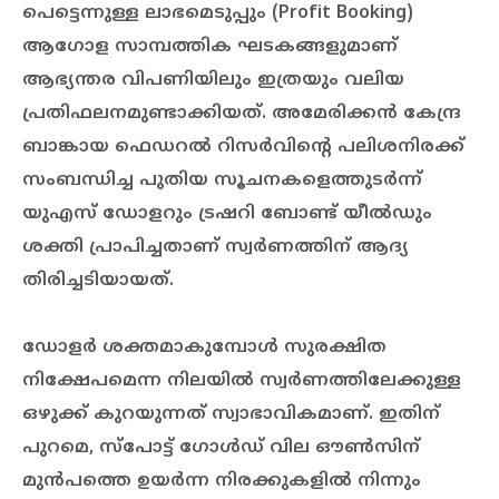
പെട്ടെന്നുള്ള ലാഭമെടുപ്പും (Profit Booking)
ആഗോള സാമ്പത്തിക ഘടകങ്ങളുമാണ്
ആഭ്യന്തര വിപണിയിലും ഇത്രയും വലിയ
പ്രതിഫലനമുണ്ടാക്കിയത്. അമേരിക്കൻ കേന്ദ്ര
ബാങ്കായ ഫെഡറൽ റിസർവിന്റെ പലിശനിരക്ക്
സംബന്ധിച്ച പുതിയ സൂചനകളെത്തുടർന്ന്
യുഎസ് ഡോളറും ട്രഷറി ബോണ്ട് യീൽഡും
ശക്തി പ്രാപിച്ചതാണ് സ്വർണത്തിന് ആദ്യ
തിരിച്ചടിയായത്.
ഡോളർ ശക്തമാകുമ്പോൾ സുരക്ഷിത
നിക്ഷേപമെന്ന നിലയിൽ സ്വർണത്തിലേക്കുള്ള
ഒഴുക്ക് കുറയുന്നത് സ്വാഭാവികമാണ്. ഇതിന്
പുറമെ, സ്പോട്ട് ഗോൾഡ് വില ഔൺസിന്
മുൻപത്തെ ഉയർന്ന നിരക്കുകളിൽ നിന്നും