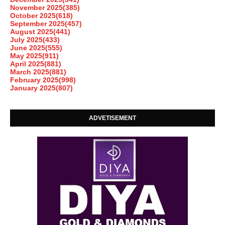
November 2025
(385)
October 2025
(618)
September 2025
(457)
August 2025
(441)
July 2025
(433)
June 2025
(555)
May 2025
(911)
April 2025
(881)
March 2025
(881)
February 2025
(998)
January 2025
(807)
ADVETISEMENT