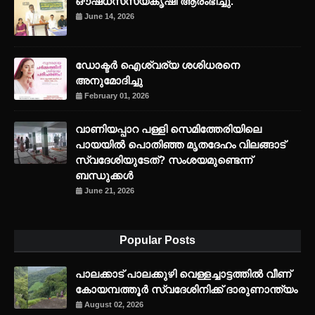
ഔഷധസസ്യകൃഷി ആരംഭിച്ചു.
June 14, 2026
ഡോക്ടർ ഐശ്വര്യ ശശിധരനെ
അനുമോദിച്ചു
February 01, 2026
വാണിയപ്പാറ പള്ളി സെമിത്തേരിയിലെ
പായയിൽ പൊതിഞ്ഞ മൃതദേഹം വിലങ്ങാട്
സ്വദേശിയുടേത്? സംശയമുണ്ടെന്ന്
ബന്ധുക്കൾ
June 21, 2026
Popular Posts
പാലക്കാട് പാലക്കുഴി വെള്ളച്ചാട്ടത്തില്‍ വീണ്
കോയമ്പത്തൂര്‍ സ്വദേശിനിക്ക് ദാരുണാന്ത്യം
August 02, 2026