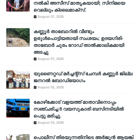
നൽകി അസീസ് മാതൃകയായി; സിനിമയെ
വെല്ലും ക്ലൈമാക്സ്.
August 07, 2026
കണ്ണൂർ താബോറിൽ വീണ്ടും
ഉരുൾപൊട്ടിയതായി സംശയം; ഉദയഗിരി-
താബോർ ചുരം റോഡ് താൽക്കാലികമായി
അടച്ചു
August 07, 2026
യുണൈറ്റഡ് മർച്ചന്റ്സ് ചേമ്പർ കണ്ണൂർ ജില്ല
ജനറൽ ബോഡിയോഗം
August 02, 2026
കോഴിക്കോട് വളയത്ത് മാതാവിനൊപ്പം
സഞ്ചരിച്ച 8 വയസുകാരി ബസിനടിയിൽ
പെട്ടു മരിച്ചു.
August 03, 2026
പൊലീസ് തിരയുന്നതിനിടെ അര്‍ജുന്‍ ആയങ്കി