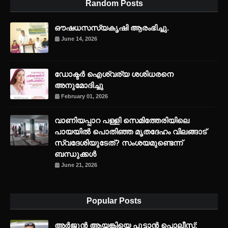
Random Posts
ഔഷധസസ്യകൃഷി ആരംഭിച്ചു.
June 14, 2026
ഡോക്ടർ ഐശ്വര്യ ശശിധരനെ
അനുമോദിച്ചു
February 01, 2026
വാണിയപ്പാറ പള്ളി സെമിത്തേരിയിലെ
പായയിൽ പൊതിഞ്ഞ മൃതദേഹം വിലങ്ങാട്
സ്വദേശിയുടേത്? സംശയമുണ്ടെന്ന്
ബന്ധുക്കൾ
June 21, 2026
Popular Posts
അര്‍ജുന്‍ ആയങ്കിയെ പൂട്ടാന്‍ പൊലീസ്;