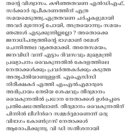
തന്റെ വിശ്വാസം. കഴിഞ്ഞതവണ എൽഡിഎഫ്,
സർക്കാർ രൂപീകരണത്തിന് എത്ര
സമയമെടുത്തു.എത്രതവണ ചർച്ചകളുമായി
അവർ മുന്നോട്ട് പോയി, അത്രയൊന്നും സമയം
ഞങ്ങൾ എടുക്കുന്നില്ലല്ലോ ? അതൊക്കെ
ജനാധിപത്യത്തിന്റെ ഭാഗമാണ് രമേശ്
ചെന്നിത്തല വ്യക്തമാക്കി.
അതേസമയം,
ജനവിധി വന്ന് എട്ടാം ദിവസവും മുഖ്യമന്ത്രി
പ്രഖ്യാപനം വൈകുന്നതിൽ
കേരളത്തിലെ
നേതാക്കൾക്കും പ്രവർത്തകർക്കും കടുത്ത
അതൃപ്തിയാണുള്ളത്. എഐസിസി
നിരീക്ഷകർ എത്തി എംഎൽഎമാരുടെ
അഭിപ്രായം തേടിയ ശേഷവും തീരുമാനം
വൈകുന്നതിൽ പ്രധാന നേതാക്കൾ ഉൾപ്പെടെ
പ്രതിഷേധത്തിലാണ്. തീരുമാനം വൈകുന്നതിന്
പിന്നിൽ ലീഗിൻറെ സമ്മർദ്ദമാണെന്ന് ഒരു
വിഭാഗം കോൺഗ്രസ് നേതാക്കൾ
ആരോപിക്കുന്നു. വി ഡി സതീശനായി