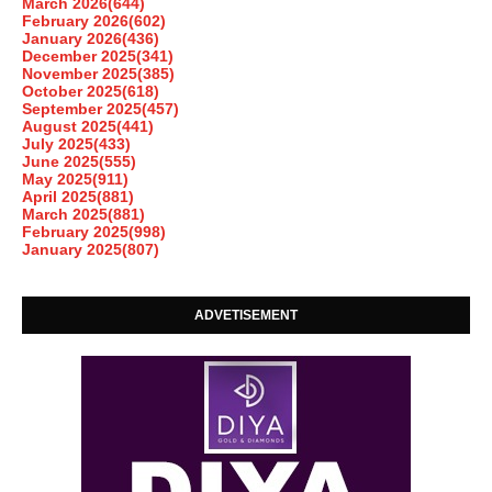
March 2026
(644)
February 2026
(602)
January 2026
(436)
December 2025
(341)
November 2025
(385)
October 2025
(618)
September 2025
(457)
August 2025
(441)
July 2025
(433)
June 2025
(555)
May 2025
(911)
April 2025
(881)
March 2025
(881)
February 2025
(998)
January 2025
(807)
ADVETISEMENT