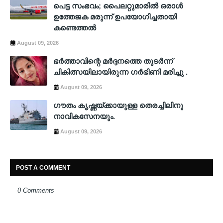
പെട്ട സംഭവം; പൈലറ്റുമാരിൽ ഒരാൾ
ഉത്തേജക മരുന്ന് ഉപയോഗിച്ചതായി
കണ്ടെത്തൽ
August 09, 2026
ഭർത്താവിന്റെ മർദ്ദനത്തെ തുടർന്ന്
ചികിത്സയിലായിരുന്ന ഗർഭിണി മരിച്ചു .
August 09, 2026
ഗൗതം കൃഷ്ണയ്ക്കായുള്ള തെരച്ചിലിനു
നാവികസേനയും.
August 09, 2026
POST A COMMENT
0 Comments