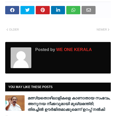
OLDER
NEWER
Posted by
WE ONE KERALA
YOU MAY LIKE THESE POSTS
മത്സ്യതൊഴിലാളികളെ കാണാതായ സംഭവം,
അനുനയ നീക്കവുമായി മുഖ്യമന്ത്രി;
തിരച്ചിൽ ഊർജിതമാക്കുമെന്ന് ഉറപ്പ് നൽകി