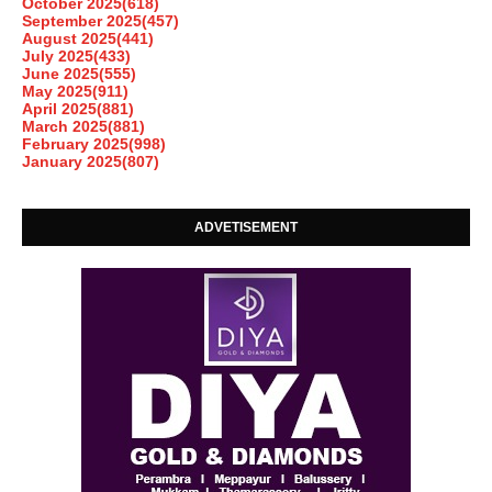
October 2025
(618)
September 2025
(457)
August 2025
(441)
July 2025
(433)
June 2025
(555)
May 2025
(911)
April 2025
(881)
March 2025
(881)
February 2025
(998)
January 2025
(807)
ADVETISEMENT