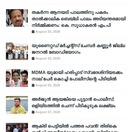
തകർന്ന ആനയടി പാലത്തിനു പകരം
താൽക്കാലിക ബെയ്‌ലി പാലം അടിയന്തരമായി
നിർമ്മിക്കണം: കെ. സുധാകരൻ എം.പി
August 02, 2026
യുണൈറ്റഡ് മർച്ചന്റ്സ് ചേമ്പർ കണ്ണൂർ ജില്ല
ജനറൽ ബോഡിയോഗം
August 02, 2026
MDMA യുമായി ഹരിപ്പാട് സ്വദേശിനിയടക്കം
നാല് പേർ കൊച്ചി പോലീസിന്റെ പിടിയിൽ
August 02, 2026
അര്‍ജുന്‍ ആയങ്കിയെ പൂട്ടാന്‍ പൊലീസ്;
ഒളിയിടത്തില്‍ ചെന്ന് പിടികൂടുക ലക്ഷ്യം
August 07, 2026
ആക്രി പെട്ടിയിൽ പത്തര പവൻ! തിരികെ