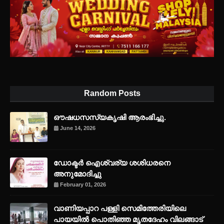
Random Posts
ഔഷധസസ്യകൃഷി ആരംഭിച്ചു.
June 14, 2026
ഡോക്ടർ ഐശ്വര്യ ശശിധരനെ
അനുമോദിച്ചു
February 01, 2026
വാണിയപ്പാറ പള്ളി സെമിത്തേരിയിലെ
പായയിൽ പൊതിഞ്ഞ മൃതദേഹം വിലങ്ങാട്