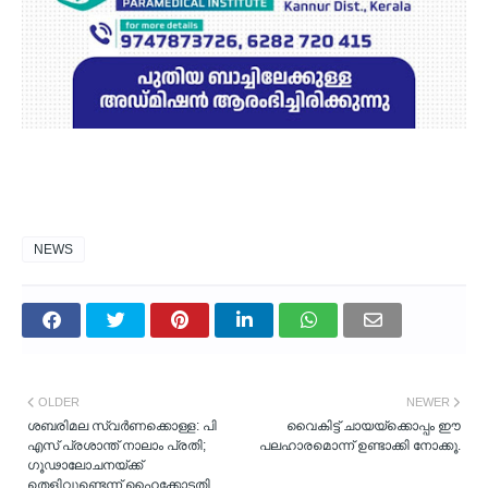
NEWS
OLDER
NEWER
ശബരിമല സ്വർണക്കൊള്ള: പി
വൈകിട്ട് ചായയ്ക്കൊപ്പം ഈ
എസ് പ്രശാന്ത് നാലാം പ്രതി;
പലഹാരമൊന്ന് ഉണ്ടാക്കി നോക്കൂ.
ഗൂഢാലോചനയ്ക്ക്
തെളിവുണ്ടെന്ന് ഹൈക്കോടതി