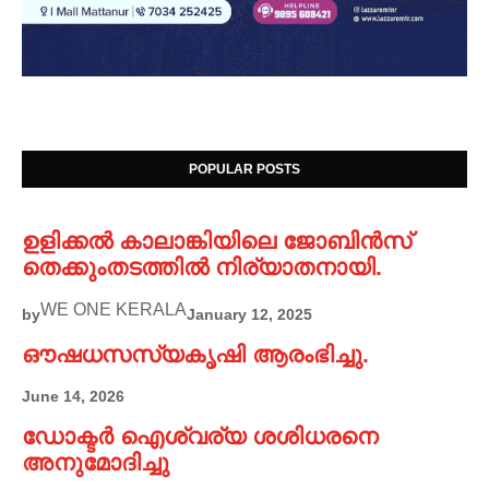
POPULAR POSTS
ഉളിക്കൽ കാലാങ്കിയിലെ ജോബിൻസ്
തെക്കുംതടത്തിൽ നിര്യാതനായി.
WE ONE KERALA
by
January 12, 2025
ഔഷധസസ്യകൃഷി ആരംഭിച്ചു.
June 14, 2026
ഡോക്ടർ ഐശ്വര്യ ശശിധരനെ
അനുമോദിച്ചു