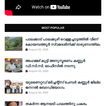
MOST POPULAR
പാലക്കാട് പാലക്കുഴി വെള്ളച്ചാട്ടത്തില്‍ വീണ്
കോയമ്പത്തൂര്‍ സ്വദേശിനിക്ക് ദാരുണാന്ത്യം
August 02, 2026
അഹമ്മദ് കുട്ടി അനുസ്മരണം കണ്ണൂർ
ഡി.സി.സി. ഓഫീസിൽ നടന്നു
August 02, 2026
യുണൈറ്റഡ് മർച്ചന്റ്സ് ചേമ്പർ കണ്ണൂർ ജില്ല
ജനറൽ ബോഡിയോഗം
August 02, 2026
തകർന്ന ആനയടി പാലത്തിനു പകരം