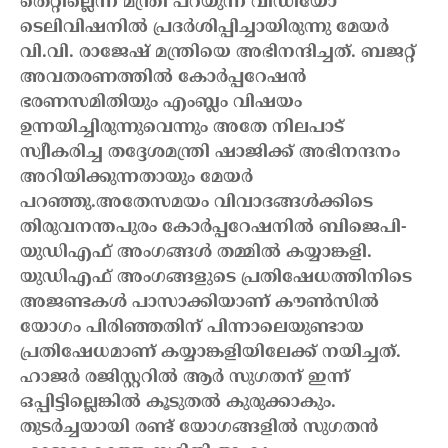
തെറ്റില്ലെന്ന് മന്ത്രി പറയുന്ന വീഡിയോ
ടെലിവിഷനിൽ പ്രദർശിപ്പിച്ചായിരുന്നു മേയർ
വി.വി. രാജേഷ് മന്ത്രിയെ അഭിനന്ദിച്ചത്. ബജറ്റ്
അവതരണത്തിൽ കോർപ്പറേഷൻ
ഭരണസമിതിയും എംബ്ലം വിഷയം
ഉന്നയിച്ചിരുന്നുവെന്നും അതേ നിലപാട്
സ്വീകരിച്ച തദ്ദേശമന്ത്രി ഷാജിക്ക് അഭിനന്ദനം
അറിയിക്കുന്നതായും മേയർ
പറഞ്ഞു.
അതേസമയം വിവാദങ്ങൾക്കിടെ
തിരുവനന്തപുരം കോര്‍പ്പറേഷനില്‍ ബിജെപി-
യുഡിഎഫ് അംഗങ്ങള്‍ തമ്മിൽ കയ്യാങ്കളി.
യുഡിഎഫ് അംഗങ്ങളുടെ പ്രതിഷേധത്തിനിടെ
അജണ്ടകള്‍ പാസാക്കിയാണ് കൗണ്‍സില്‍
യോഗം പിരിഞ്ഞതിന് പിന്നാലെയുണ്ടായ
പ്രതിഷേധമാണ് കയ്യാങ്കളിയിലേക്ക് നയിച്ചത്.
ഹാജര്‍ രജിസ്റ്ററില്‍ ആര്‍ സുഗതന് ഇന്ന്
ഒപ്പിട്ടില്ലെങ്കിൽ കൂടുതൽ കുരുക്കാകും.
തുടർച്ചയായി രണ്ട് യോഗങ്ങളിൽ സുഗതൻ