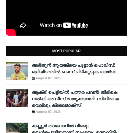
MOST POPULAR
അര്‍ജുന്‍ ആയങ്കിയെ പൂട്ടാന്‍ പൊലീസ്;
ഒളിയിടത്തില്‍ ചെന്ന് പിടികൂടുക ലക്ഷ്യം
August 07, 2026
ആക്രി പെട്ടിയിൽ പത്തര പവൻ! തിരികെ
നൽകി അസീസ് മാതൃകയായി; സിനിമയെ
വെല്ലും ക്ലൈമാക്സ്.
August 07, 2026
കണ്ണൂർ താബോറിൽ വീണ്ടും
ഉരുൾപൊട്ടിയതായി സംശയം; ഉദയഗിരി-