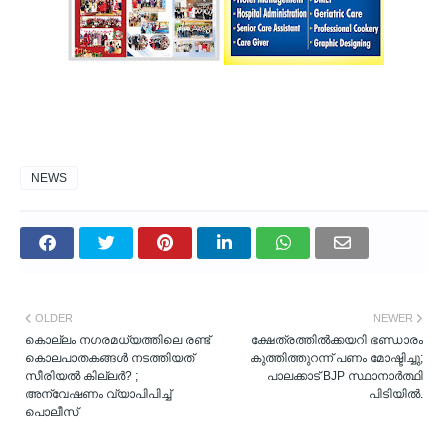
NEWS
OLDER
NEWER
കൊല്ലം നഗരമധ്യത്തിലെ രണ്ട്
ക്ഷേത്രത്തിൽക്കയറി ഭണ്ഡാരം
കൊലപാതകങ്ങൾ നടത്തിയത്
കുത്തിത്തുറന്ന് പണം മോഷ്ടിച്ചു;
സീരിയൽ കില്ലർ? ;
പാലക്കാട് BJP സ്ഥാനാർത്ഥി
അന്വേഷണം വ്യാപിപിച്ച്
പിടിയിൽ.
പൊലീസ്