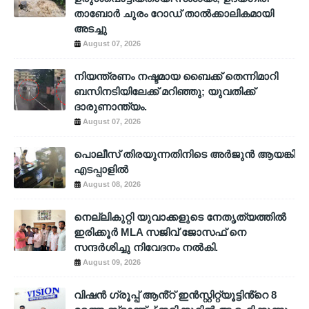
താബോർ ചുരം റോഡ് താൽക്കാലികമായി
അടച്ചു
August 07, 2026
നിയന്ത്രണം നഷ്ടമായ ബൈക്ക് തെന്നിമാറി
ബസിനടിയിലേക്ക് മറിഞ്ഞു; യുവതിക്ക്
ദാരുണാന്ത്യം.
August 07, 2026
പൊലീസ് തിരയുന്നതിനിടെ അര്‍ജുന്‍ ആയങ്കി
എടപ്പാളില്‍
August 08, 2026
നെല്ലികുറ്റി യുവാക്കളുടെ നേതൃത്യത്തിൽ
ഇരിക്കൂർ MLA സജിവ് ജോസഫ് നെ
സന്ദർശിച്ചു നിവേദനം നൽകി.
August 09, 2026
വിഷൻ ഗ്രൂപ്പ് ആൻ്റ് ഇൻസ്റ്റിറ്റ്യൂട്ടിൻ്റെ 8