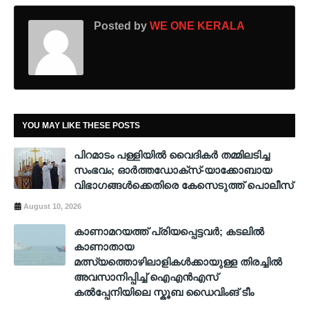
Posted by
WE ONE KERALA
YOU MAY LIKE THESE POSTS
പിറമാടം പള്ളിയില്‍ വൈദികര്‍ തമ്മിലടിച്ച
സംഭവം; ഓര്‍ത്തഡോക്സ്-യാക്കോബായ
വിഭാഗങ്ങള്‍ക്കെതിരെ കേസെടുത്ത് പൊലീസ്
August 10, 2026
കാണാമറയത്ത് പ്രിയപ്പെട്ടവർ; കടലിൽ
കാണാതായ
മത്സ്യത്തൊഴിലാളികൾക്കായുള്ള തിരച്ചിൽ
അവസാനിപ്പിച്ച് ഐഎൻഎസ്
കൽപ്പേനിയിലെ സ്കൂബ ഡൈവിംങ് ടീം