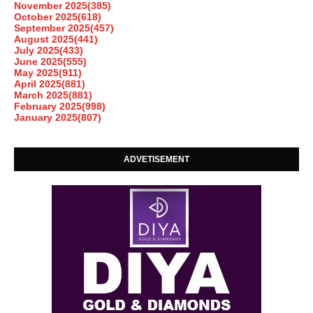
November 2025
(385)
October 2025
(618)
September 2025
(457)
August 2025
(441)
July 2025
(433)
June 2025
(555)
May 2025
(911)
April 2025
(881)
March 2025
(881)
February 2025
(998)
January 2025
(807)
ADVETISEMENT