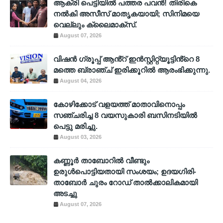
ആക്രി പെട്ടിയിൽ പത്തര പവൻ! തിരികെ
നൽകി അസീസ് മാതൃകയായി; സിനിമയെ
വെല്ലും ക്ലൈമാക്സ്.
August 07, 2026
വിഷൻ ഗ്രൂപ്പ് ആൻ്റ് ഇൻസ്റ്റിറ്റ്യൂട്ടിൻ്റെ 8
മത്തെ ബ്രാഞ്ച് ഇരിക്കൂറിൽ ആരംഭിക്കുന്നു.
August 04, 2026
കോഴിക്കോട് വളയത്ത് മാതാവിനൊപ്പം
സഞ്ചരിച്ച 8 വയസുകാരി ബസിനടിയിൽ
പെട്ടു മരിച്ചു.
August 03, 2026
കണ്ണൂർ താബോറിൽ വീണ്ടും
ഉരുൾപൊട്ടിയതായി സംശയം; ഉദയഗിരി-
താബോർ ചുരം റോഡ് താൽക്കാലികമായി
അടച്ചു
August 07, 2026