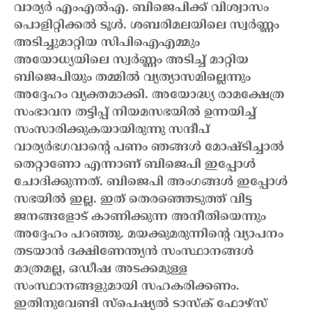
വാര്യർ എംഎൽഎ. ബിജെപിക്ക് വിശ്വാസം
പൊളിറ്റിക്കൽ ടൂൾ. ശബരിമലയിലെ സ്വർണ്ണം
അടിച്ചുമാറ്റിയ സിപിഐഎമ്മും
അയോധ്യയിലെ സ്വർണ്ണം അടിച്ച് മാറ്റിയ
ബിജെപിയും തമ്മിൽ വ്യത്യാസമില്ലെന്നും
അദ്ദേഹം വ്യക്തമാക്കി. അയോദ്ധ്യ രാമക്ഷേത്ര
സംഭാവന തട്ടിപ്പ് നിയമസഭയില്‍ ഉന്നയിച്ച്
സംസാരിക്കുകയായിരുന്നു സന്ദീപ്
വാര്യര്‍
ഭഗവാന്റെ പണം ഞങ്ങൾ മോഷ്ടിച്ചാൽ
തെറ്റാണോ എന്നാണ് ബിജെപി ഇപ്പോൾ
ചോദിക്കുന്നത്. ബിജെപി അംഗങ്ങൾ ഇപ്പോൾ
സഭയിൽ ഇല്ല. ഇത് തെരഞ്ഞെടുത്ത് വിട്ട
ജനങ്ങളോട് കാണിക്കുന്ന അനീതിയെന്നും
അദ്ദേഹം പറഞ്ഞു. മയക്കുമരുന്നിന്റെ വ്യാപനം
തടയാൻ ദക്ഷിണേന്ത്യൻ സംസ്ഥാനങ്ങൾ
മാത്രമല്ല, ഒഡീഷ അടക്കമുള്ള
സംസ്ഥാനങ്ങളുമായി സഹകരിക്കണം.
ഇതിനുവേണ്ടി സ്പെഷ്യൽ ടാസ്ക് ഫോഴ്സ്