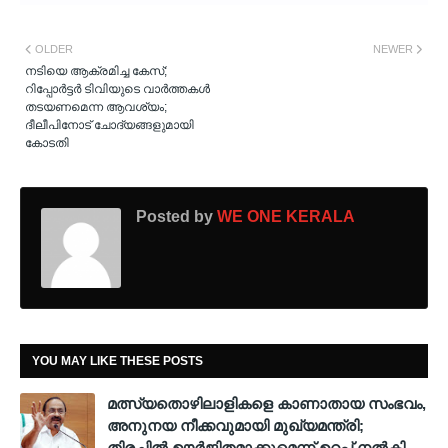
OLDER
NEWER
നടിയെ ആക്രമിച്ച കേസ്;
റിപ്പോർട്ടർ ടിവിയുടെ വാര്‍ത്തകൾ
തടയണമെന്ന ആവശ്യം;
ദീലീപിനോട് ചോദ്യങ്ങളുമായി
കോടതി
Posted by
WE ONE KERALA
YOU MAY LIKE THESE POSTS
മത്സ്യതൊഴിലാളികളെ കാണാതായ സംഭവം,
അനുനയ നീക്കവുമായി മുഖ്യമന്ത്രി;
തിരച്ചിൽ ഊർജിതമാക്കുമെന്ന് ഉറപ്പ് നൽകി