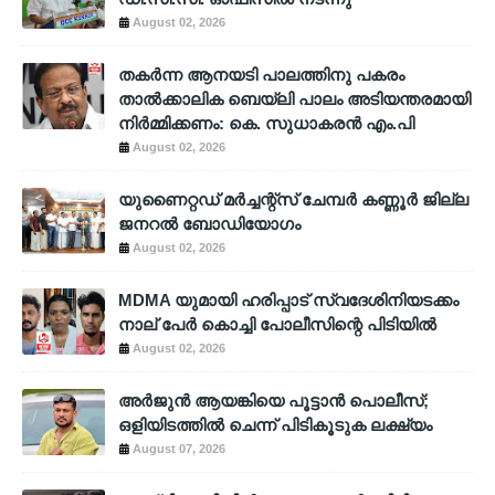
August 02, 2026
തകർന്ന ആനയടി പാലത്തിനു പകരം
താൽക്കാലിക ബെയ്‌ലി പാലം അടിയന്തരമായി
നിർമ്മിക്കണം: കെ. സുധാകരൻ എം.പി
August 02, 2026
യുണൈറ്റഡ് മർച്ചന്റ്സ് ചേമ്പർ കണ്ണൂർ ജില്ല
ജനറൽ ബോഡിയോഗം
August 02, 2026
MDMA യുമായി ഹരിപ്പാട് സ്വദേശിനിയടക്കം
നാല് പേർ കൊച്ചി പോലീസിന്റെ പിടിയിൽ
August 02, 2026
അര്‍ജുന്‍ ആയങ്കിയെ പൂട്ടാന്‍ പൊലീസ്;
ഒളിയിടത്തില്‍ ചെന്ന് പിടികൂടുക ലക്ഷ്യം
August 07, 2026