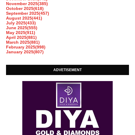
November 2025
(385)
October 2025
(618)
September 2025
(457)
August 2025
(441)
July 2025
(433)
June 2025
(555)
May 2025
(911)
April 2025
(881)
March 2025
(881)
February 2025
(998)
January 2025
(807)
ADVETISEMENT