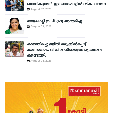
ബാധിക്കുമോ? ഈ ഭാഗങ്ങളിൽ ശ്രദ്ധ വേണം
August 02, 2026
രാജലക്ഷ്മി ഇ.പി. (69) അന്തരിച്ചു.
August 03, 2026
കാഞ്ഞിരപ്പുഴയിൽ ഒഴുക്കിൽപ്പെട്ട്
കാണാതായ വി പി ഹനീഫയുടെ മൃതദേഹം
കണ്ടെത്തി.
August 04, 2026