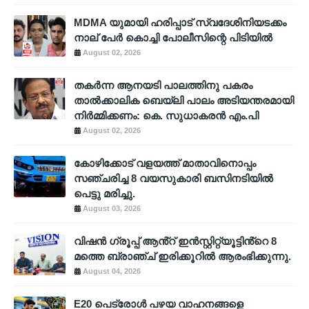
MDMA യുമായി ഹരിപ്പാട് സ്വദേശിനിയടക്കം
നാല് പേർ കൊച്ചി പോലീസിന്റെ പിടിയിൽ
August 02, 2026
തകർന്ന ആനയടി പാലത്തിനു പകരം
താൽക്കാലിക ബെയ്‌ലി പാലം അടിയന്തരമായി
നിർമ്മിക്കണം: കെ. സുധാകരൻ എം.പി
August 02, 2026
കോഴിക്കോട് വളയത്ത് മാതാവിനൊപ്പം
സഞ്ചരിച്ച 8 വയസുകാരി ബസിനടിയിൽ
പെട്ടു മരിച്ചു.
August 03, 2026
വിഷൻ ഗ്രൂപ്പ് ആൻ്റ് ഇൻസ്റ്റിറ്റ്യൂട്ടിൻ്റെ 8
മത്തെ ബ്രാഞ്ച് ഇരിക്കൂറിൽ ആരംഭിക്കുന്നു.
August 04, 2026
E20 പെട്രോൾ പഴയ വാഹനങ്ങളെ