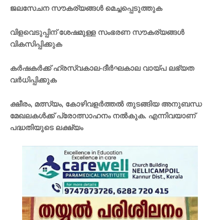
ജലസേചന സൗകര്യങ്ങൾ മെച്ചപ്പെടുത്തുക
വിളവെടുപ്പിന് ശേഷമുള്ള സംഭരണ സൗകര്യങ്ങൾ
വികസിപ്പിക്കുക
കർഷകർക്ക് ഹ്രസ്വകാല-ദീർഘകാല വായ്പ ലഭ്യത
വർധിപ്പിക്കുക
ക്ഷീരം, മത്സ്യം, കോഴിവളർത്തൽ തുടങ്ങിയ അനുബന്ധ
മേഖലകൾക്ക് പ്രോത്സാഹനം നൽകുക. എന്നിവയാണ്
പദ്ധതിയുടെ ലക്ഷ്യം