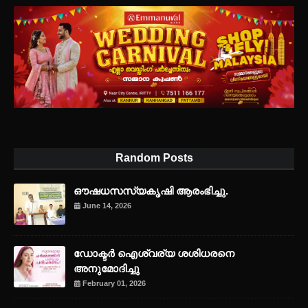
Random Posts
ഔഷധസസ്യകൃഷി ആരംഭിച്ചു.
June 14, 2026
ഡോക്ടർ ഐശ്വര്യ ശശിധരനെ
അനുമോദിച്ചു
February 01, 2026