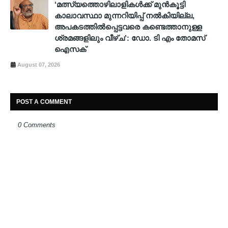
‘മത്സ്യത്തൊഴിലാളികൾക്ക് മുൻകൂട്ടി
കാലാവസ്ഥാ മുന്നറിയിപ്പ് നൽകിയില്ല,
അപകടത്തിൽപ്പെട്ടവരെ കണ്ടെത്താനുള്ള
ശ്രമങ്ങളിലും വീഴ്ച’: ഡോ. ടി എം തോമസ്
ഐസക്
August 07, 2026
POST A COMMENT
0 Comments