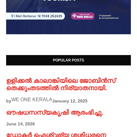
POPULAR POSTS
ഉളിക്കൽ കാലാങ്കിയിലെ ജോബിൻസ്
തെക്കുംതടത്തിൽ നിര്യാതനായി.
WE ONE KERALA
by
January 12, 2025
ഔഷധസസ്യകൃഷി ആരംഭിച്ചു.
June 14, 2026
ഡോക്ടർ ഐശ്വര്യ ശശിധരനെ