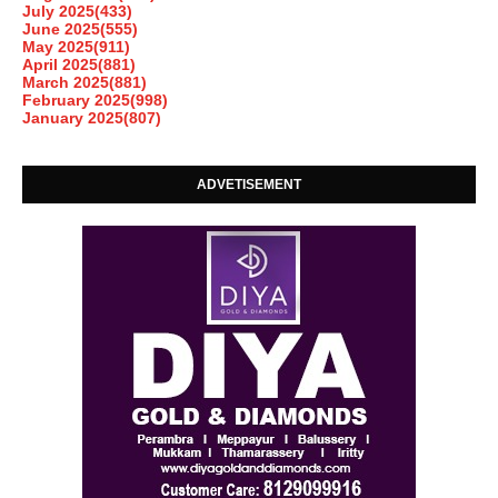
July 2025
(433)
June 2025
(555)
May 2025
(911)
April 2025
(881)
March 2025
(881)
February 2025
(998)
January 2025
(807)
ADVETISEMENT