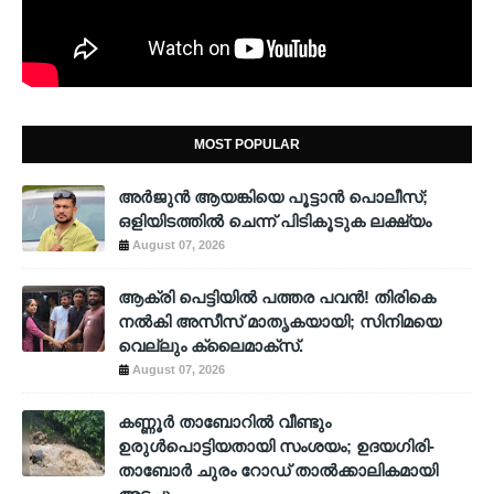
MOST POPULAR
അര്‍ജുന്‍ ആയങ്കിയെ പൂട്ടാന്‍ പൊലീസ്;
ഒളിയിടത്തില്‍ ചെന്ന് പിടികൂടുക ലക്ഷ്യം
August 07, 2026
ആക്രി പെട്ടിയിൽ പത്തര പവൻ! തിരികെ
നൽകി അസീസ് മാതൃകയായി; സിനിമയെ
വെല്ലും ക്ലൈമാക്സ്.
August 07, 2026
കണ്ണൂർ താബോറിൽ വീണ്ടും
ഉരുൾപൊട്ടിയതായി സംശയം; ഉദയഗിരി-
താബോർ ചുരം റോഡ് താൽക്കാലികമായി