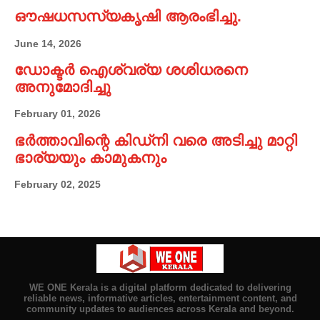
ഔഷധസസ്യകൃഷി ആരംഭിച്ചു.
June 14, 2026
ഡോക്ടർ ഐശ്വര്യ ശശിധരനെ
അനുമോദിച്ചു
February 01, 2026
ഭർത്താവിന്റെ കിഡ്നി വരെ അടിച്ചു മാറ്റി
ഭാര്യയും കാമുകനും
February 02, 2025
WE ONE Kerala is a digital platform dedicated to delivering
reliable news, informative articles, entertainment content, and
community updates to audiences across Kerala and beyond.