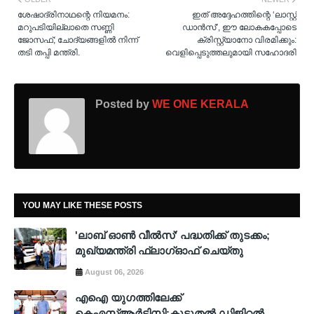
ശേഷാദ്രിനാഥന്റെ നിയമനം:
ഇത് അദ്ദേഹത്തിന്റെ ‘ലാസ്റ്റ്
മറുപടിയില്ലാതെ സണ്ണി
ഡാൻസ്’, ഈ ലോകകപ്പോടെ
ജോസഫ്; ചോദ്യങ്ങളിൽ നിന്ന്
ക്രിസ്റ്റ്യാനോ വിരമിക്കും:
തടി തപ്പി മന്ത്രി.
വെളിപ്പെടുത്തലുമായി സഹോദരി
Posted by
WE ONE KERALA
YOU MAY LIKE THESE POSTS
'ലാബ് ഓൺ വീൽസ്' പദ്ധതിക്ക് തുടക്കം;
മുഖ്യമന്ത്രി ഫ്ലാഗ്ഓഫ് ചെയ്തു
August 06, 2026
എഐ യുഗത്തിലേക്ക്
കെഎസ്ആർടിസി:കൂടുതൽ ഡിജിറ്റൽ