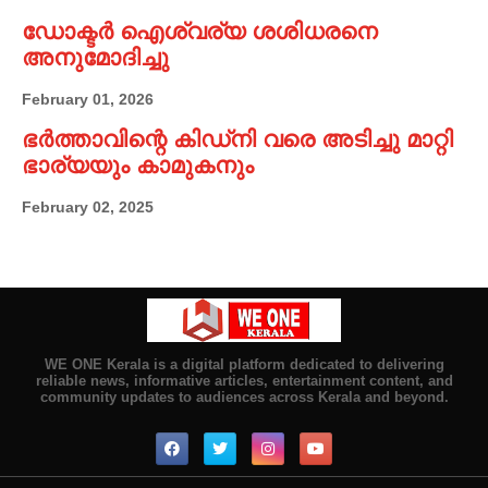
ഡോക്ടർ ഐശ്വര്യ ശശിധരനെ
അനുമോദിച്ചു
February 01, 2026
ഭർത്താവിന്റെ കിഡ്നി വരെ അടിച്ചു മാറ്റി
ഭാര്യയും കാമുകനും
February 02, 2025
WE ONE Kerala is a digital platform dedicated to delivering
reliable news, informative articles, entertainment content, and
community updates to audiences across Kerala and beyond.