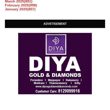
March 2025
(881)
February 2025
(998)
January 2025
(807)
ADVETISEMENT