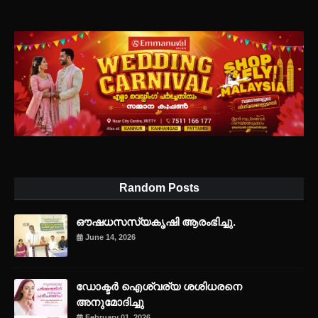
Random Posts
ഔഷധസസ്യകൃഷി ആരംഭിച്ചു.
June 14, 2026
ഡോക്ടർ ഐശ്വര്യ ശശിധരനെ
അനുമോദിച്ചു
February 01, 2026