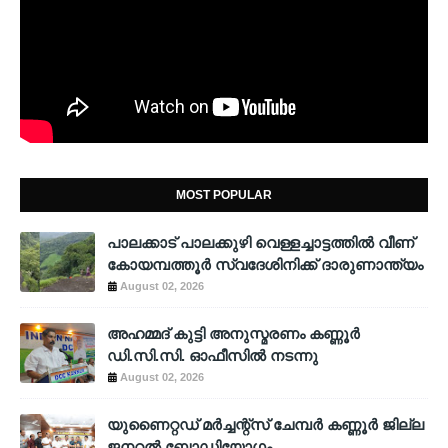
MOST POPULAR
പാലക്കാട് പാലക്കുഴി വെള്ളച്ചാട്ടത്തില്‍ വീണ്
കോയമ്പത്തൂര്‍ സ്വദേശിനിക്ക് ദാരുണാന്ത്യം
August 02, 2026
അഹമ്മദ് കുട്ടി അനുസ്മരണം കണ്ണൂർ
ഡി.സി.സി. ഓഫീസിൽ നടന്നു
August 02, 2026
യുണൈറ്റഡ് മർച്ചന്റ്സ് ചേമ്പർ കണ്ണൂർ ജില്ല
ജനറൽ ബോഡിയോഗം