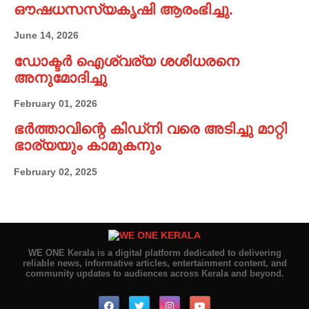
ഔഷധസസ്യകൃഷി ആരംഭിച്ചു.
June 14, 2026
ഡോക്ടർ ഐശ്വര്യ ശശിധരനെ
അനുമോദിച്ചു
February 01, 2026
ഭർത്താവിന്റെ കിഡ്നി വരെ അടിച്ചു മാറ്റി
ഭാര്യയും കാമുകനും
February 02, 2025
WE ONE Kerala is a digital platform dedicated to delivering
reliable news, informative articles, entertainment content, and
community updates to audiences across Kerala and beyond.