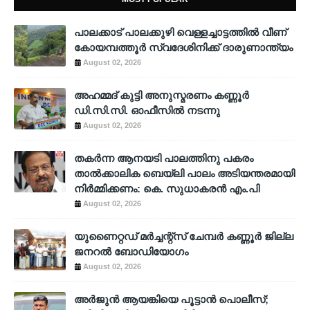
പാലക്കാട് പാലക്കുഴി വെള്ളച്ചാട്ടത്തില്‍ വീണ്
കോയമ്പത്തൂര്‍ സ്വദേശിനിക്ക് ദാരുണാന്ത്യം
August 02, 2026
അഹമ്മദ് കുട്ടി അനുസ്മരണം കണ്ണൂർ
ഡി.സി.സി. ഓഫീസിൽ നടന്നു
August 02, 2026
തകർന്ന ആനയടി പാലത്തിനു പകരം
താൽക്കാലിക ബെയ്‌ലി പാലം അടിയന്തരമായി
നിർമ്മിക്കണം: കെ. സുധാകരൻ എം.പി
August 02, 2026
യുണൈറ്റഡ് മർച്ചന്റ്സ് ചേമ്പർ കണ്ണൂർ ജില്ല
ജനറൽ ബോഡിയോഗം
August 02, 2026
അര്‍ജുന്‍ ആയങ്കിയെ പൂട്ടാന്‍ പൊലീസ്;