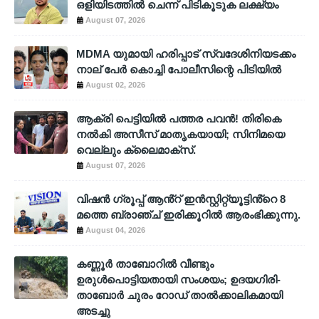
ഒളിയിടത്തില്‍ ചെന്ന് പിടികൂടുക ലക്ഷ്യം
August 07, 2026
MDMA യുമായി ഹരിപ്പാട് സ്വദേശിനിയടക്കം
നാല് പേർ കൊച്ചി പോലീസിന്റെ പിടിയിൽ
August 02, 2026
ആക്രി പെട്ടിയിൽ പത്തര പവൻ! തിരികെ
നൽകി അസീസ് മാതൃകയായി; സിനിമയെ
വെല്ലും ക്ലൈമാക്സ്.
August 07, 2026
വിഷൻ ഗ്രൂപ്പ് ആൻ്റ് ഇൻസ്റ്റിറ്റ്യൂട്ടിൻ്റെ 8
മത്തെ ബ്രാഞ്ച് ഇരിക്കൂറിൽ ആരംഭിക്കുന്നു.
August 04, 2026
കണ്ണൂർ താബോറിൽ വീണ്ടും
ഉരുൾപൊട്ടിയതായി സംശയം; ഉദയഗിരി-
താബോർ ചുരം റോഡ് താൽക്കാലികമായി
അടച്ചു