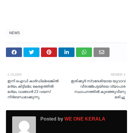
NEWS
OLDER
NEWER
ഇനി ഐഡി കാർഡില്ലെങ്കിൽ
ഇരിക്കൂര്‍ സ്വദേശിയായ യുവാവ്
മദ്യം കിട്ടില്ല; കേരളത്തിൽ
വീരാജ്പേട്ടയിലെ വ്യാപാര
മദ്യം വാങ്ങാൻ 23 വയസ്
സ്ഥാപനത്തില്‍ കുഴഞ്ഞുവീണു
നിർബന്ധമാക്കുന്നു.
മരിച്ചു.
Posted by
WE ONE KERALA