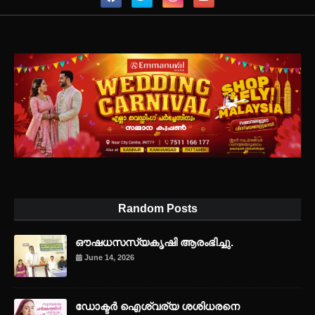
Random Posts
ഔഷധസസ്യകൃഷി ആരംഭിച്ചു.
June 14, 2026
ഡോക്ടർ ഐശ്വര്യ ശശിധരനെ