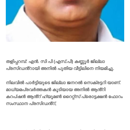
തളിപ്പറമ്പ്: എൻ. സി പി (എസ്.പി) കണ്ണൂർ ജില്ലാ
പ്രസിഡൻ്റായി അനിൽ പുതിയ വീട്ടിലിനെ നിയമിച്ചു.
നിലവിൽ പാർട്ടിയുടെ ജില്ലാ ജനറൽ സെക്രട്ടറി യാണ്.
മാധ്യമപ്രവർത്തകൻ കൂടിയായ അനിൽ ആൻ്റി
കറപ്ഷൻ ആൻ്റ് ഹ്യൂമൺ റൈറ്റ്സ് പ്രൊട്ടക്ഷൻ ഫോറം
സംസ്ഥാന പ്രസിഡൻ്റ്,