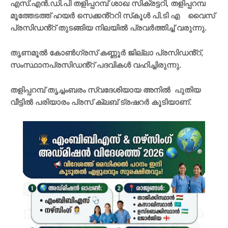
എസ്.എൻ.ഡി.പി തളിപ്പറമ്പ് ശാഖ സിക്രട്ടറി, തളിപ്പറമ്പ
മൂത്തേടത്ത് ഹയർ സെക്കൻ്ററി സ്‌കൂൾ പി.ടി എ വൈസ്
പ്രസിഡൻ്റ് തുടങ്ങിയ നിലയിൽ പ്രവർത്തിച്ച് വരുന്നു.
തൃണമൂൽ കോൺഗ്രസ് കണ്ണൂർ ജില്ലാ പ്രസിഡൻ്റ്,
സംസ്ഥാനപ്രസിഡൻ്റ് പദവികൾ വഹിച്ചിരുന്നു.
തളിപ്പറമ്പ് തൃച്ചംബരം സ്വദേശിയായ അനിൽ പുതിയ
വീട്ടിൽ പരിയാരം പ്രസ് ക്ലബ് ട്രഷറർ കൂടിയാണ്.