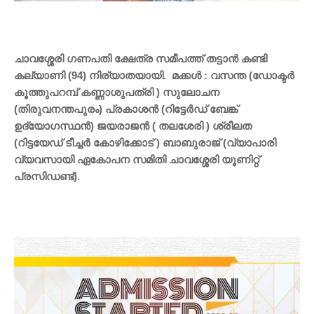
ചാവശ്ശേരി ഗണപതി ക്ഷേത്ര സമീപത്ത് തട്ടാൻ കണ്ടി
കല്യാണി (94) നിര്യാതയായി. മക്കൾ : വസന്ത (ഡോക്ടർ
കൂത്തുപറമ്പ് കണ്ണാശുപത്രി ) സുലോചന
(തിരുവനന്തപുരം) പ്രകാശൻ (റിട്ടേർഡ് ബേങ്ക്
ഉദ്യോഗസ്ഥൻ) ജയരാജൻ ( തലശേരി ) ശ്രീലത
(റിട്ടയേഡ് ടീച്ചർ കോഴിക്കോട് ) ബാബുരാജ് (വ്യാപാരി
വ്യവസായി ഏകോപന സമിതി ചാവശ്ശേരി യൂണിറ്റ്
പ്രസിഡണ്ട്).