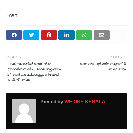
OBIT
OLDER
NEWER
പാകിസ്ഥാനിൽ റെയിൽവേ
വൈദ്യ പൂർണിമ സുവനീർ
ട്രാക്കിന് സമീപം ഉഗ്ര സ്ഫോടനം;
പ്രകാശനം
24 പേർ കൊല്ലപ്പെട്ടു, നിരവധി
പേർക്ക് പരിക്ക്
Posted by
WE ONE KERALA