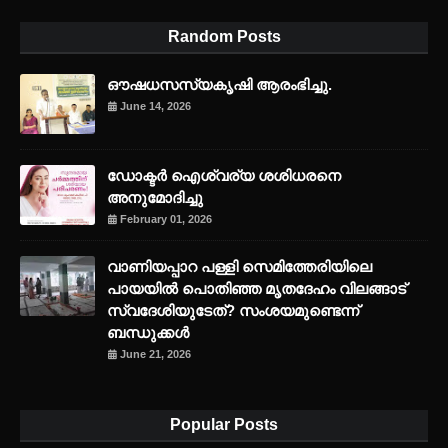
Random Posts
ഔഷധസസ്യകൃഷി ആരംഭിച്ചു.
June 14, 2026
ഡോക്ടർ ഐശ്വര്യ ശശിധരനെ
അനുമോദിച്ചു
February 01, 2026
വാണിയപ്പാറ പള്ളി സെമിത്തേരിയിലെ
പായയിൽ പൊതിഞ്ഞ മൃതദേഹം വിലങ്ങാട്
സ്വദേശിയുടേത്? സംശയമുണ്ടെന്ന്
ബന്ധുക്കൾ
June 21, 2026
Popular Posts