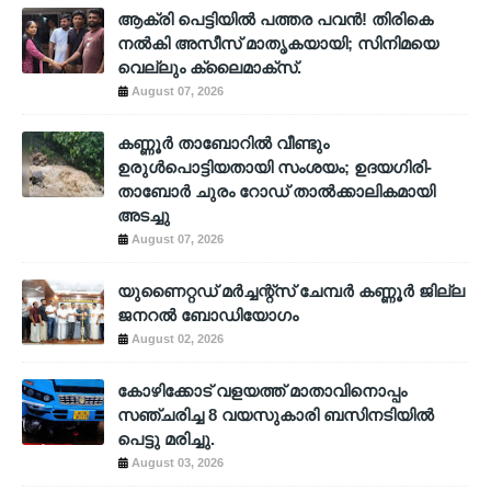
ആക്രി പെട്ടിയിൽ പത്തര പവൻ! തിരികെ
നൽകി അസീസ് മാതൃകയായി; സിനിമയെ
വെല്ലും ക്ലൈമാക്സ്.
August 07, 2026
കണ്ണൂർ താബോറിൽ വീണ്ടും
ഉരുൾപൊട്ടിയതായി സംശയം; ഉദയഗിരി-
താബോർ ചുരം റോഡ് താൽക്കാലികമായി
അടച്ചു
August 07, 2026
യുണൈറ്റഡ് മർച്ചന്റ്സ് ചേമ്പർ കണ്ണൂർ ജില്ല
ജനറൽ ബോഡിയോഗം
August 02, 2026
കോഴിക്കോട് വളയത്ത് മാതാവിനൊപ്പം
സഞ്ചരിച്ച 8 വയസുകാരി ബസിനടിയിൽ
പെട്ടു മരിച്ചു.
August 03, 2026