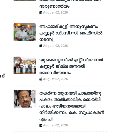
ദാരുണാന്ത്യം
August 02, 2026
അഹമ്മദ് കുട്ടി അനുസ്മരണം
കണ്ണൂർ ഡി.സി.സി. ഓഫീസിൽ
നടന്നു
August 02, 2026
യുണൈറ്റഡ് മർച്ചന്റ്സ് ചേമ്പർ
കണ്ണൂർ ജില്ല ജനറൽ
ബോഡിയോഗം
ണ്
August 02, 2026
തകർന്ന ആനയടി പാലത്തിനു
പകരം താൽക്കാലിക ബെയ്‌ലി
പാലം അടിയന്തരമായി
നിർമ്മിക്കണം: കെ. സുധാകരൻ
എം.പി
August 02, 2026