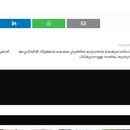
NEWE
സുകാരി
മേപ്പാടിയിൽ വീട്ടമ്മയെ കൊലപ്പെടുത്തിയ കാട്ടാനയെ മയക്കുവെടിവെച്
പിടികൂടാനുള്ള ദൗത്യം തുടരുന്