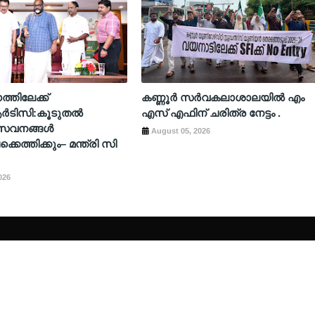
തിലേക്ക്
കണ്ണൂർ സർവകലാശാലയിൽ എം
ടിസി:കൂടുതൽ
എസ് എഫിന് ചരിത്ര നേട്ടം .
 സേവനങ്ങൾ
August 05, 2026
കെത്തിക്കും– മന്ത്രി സി
026