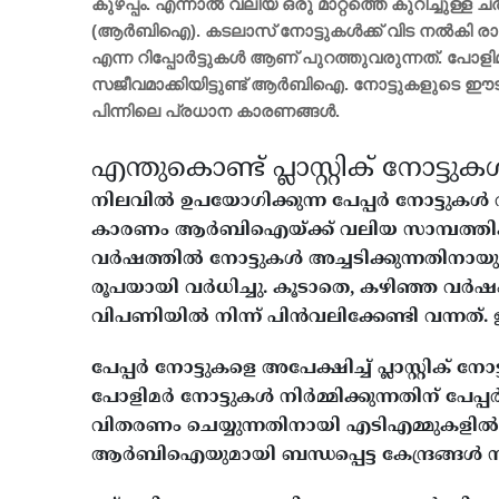
കുഴപ്പം. എന്നാൽ വലിയ ഒരു മാറ്റത്തെ കുറിച്ചുള്ള
(ആർബിഐ). കടലാസ് നോട്ടുകൾക്ക് വിട നൽകി രാജ്യം
എന്ന റിപ്പോ‌ർട്ടുകൾ ആണ് പുറത്തുവരുന്നത്. പോളി
സജീവമാക്കിയിട്ടുണ്ട് ആർബിഐ. നോട്ടുകളുടെ ഈടു
പിന്നിലെ പ്രധാന കാരണങ്ങൾ.
എന്തുകൊണ്ട് പ്ലാസ്റ്റിക് നോട്ടു
നിലവിൽ ഉപയോഗിക്കുന്ന പേപ്പർ നോട്ടുകൾ വ
കാരണം ആർബിഐയ്ക്ക് വലിയ സാമ്പത്തിക ബ
വർഷത്തിൽ നോട്ടുകൾ അച്ചടിക്കുന്നതിനായുള്
രൂപയായി വർധിച്ചു. കൂടാതെ, കഴിഞ്ഞ വർഷ
വിപണിയിൽ നിന്ന് പിൻവലിക്കേണ്ടി വന്നത്. ഇ
പേപ്പർ നോട്ടുകളെ അപേക്ഷിച്ച് പ്ലാസ്റ്റിക
പോളിമർ നോട്ടുകൾ നിർമ്മിക്കുന്നതിന് പേപ
വിതരണം ചെയ്യുന്നതിനായി എടിഎമ്മുകളിൽ 
ആർബിഐയുമായി ബന്ധപ്പെട്ട കേന്ദ്രങ്ങൾ സൂചി