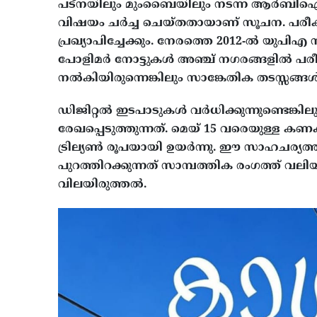
പട്നയിലും മുംബൈയിലും നടന്ന ആർബ
വിഷയം ചർച്ച ചെയ്തതായാണ് സൂചന. പരീക്ഷ
പ്രഖ്യാപിച്ചേക്കും. നേരത്തെ 2012-ൽ യുപിഎ
പോളിമർ നോട്ടുകൾ അഞ്ച് നഗരങ്ങളിൽ പര
നൽകിയിരുന്നെങ്കിലും സാങ്കേതിക തടസ്സങ്ങൾ
ഡിജിറ്റൽ ഇടപാടുകൾ വർധിക്കുന്നുണ്ടെങ്
രേഖപ്പെടുത്തുന്നത്. മെയ് 15 വരെയുള്ള കണക
ട്രില്യൺ രൂപയായി ഉയർന്നു. ഈ സാഹചര്യത
പുറത്തിറക്കുന്നത് സാമ്പത്തിക രംഗത്ത
വിലയിരുത്തൽ.