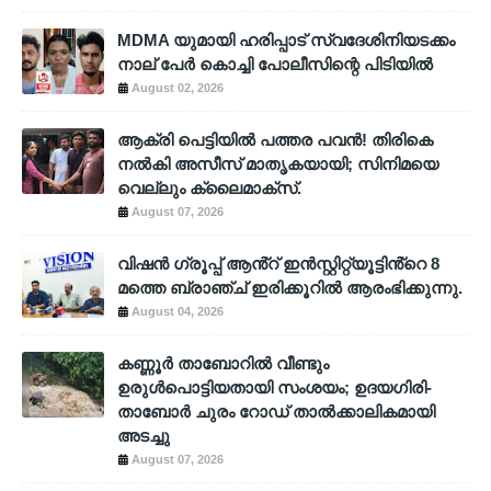
MDMA യുമായി ഹരിപ്പാട് സ്വദേശിനിയടക്കം
നാല് പേർ കൊച്ചി പോലീസിന്റെ പിടിയിൽ
August 02, 2026
ആക്രി പെട്ടിയിൽ പത്തര പവൻ! തിരികെ
നൽകി അസീസ് മാതൃകയായി; സിനിമയെ
വെല്ലും ക്ലൈമാക്സ്.
August 07, 2026
വിഷൻ ഗ്രൂപ്പ് ആൻ്റ് ഇൻസ്റ്റിറ്റ്യൂട്ടിൻ്റെ 8
മത്തെ ബ്രാഞ്ച് ഇരിക്കൂറിൽ ആരംഭിക്കുന്നു.
August 04, 2026
കണ്ണൂർ താബോറിൽ വീണ്ടും
ഉരുൾപൊട്ടിയതായി സംശയം; ഉദയഗിരി-
താബോർ ചുരം റോഡ് താൽക്കാലികമായി
അടച്ചു
August 07, 2026