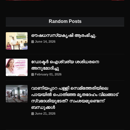
Random Posts
ഔഷധസസ്യകൃഷി ആരംഭിച്ചു.
June 14, 2026
ഡോക്ടർ ഐശ്വര്യ ശശിധരനെ
അനുമോദിച്ചു
February 01, 2026
വാണിയപ്പാറ പള്ളി സെമിത്തേരിയിലെ
പായയിൽ പൊതിഞ്ഞ മൃതദേഹം വിലങ്ങാട്
സ്വദേശിയുടേത്? സംശയമുണ്ടെന്ന്
ബന്ധുക്കൾ
June 21, 2026