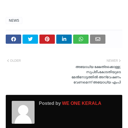
NEWS
OLDER
NEWER
അയോധ്യ ക്ഷേത്രക്കൊള്ള;
സുപ്രീംകോടതിയുടെ
മേൽനോട്ടത്തിൽ അന്വേഷണം
വേണമെന്ന് അയോധ്യ എംപി
Posted by
WE ONE KERALA