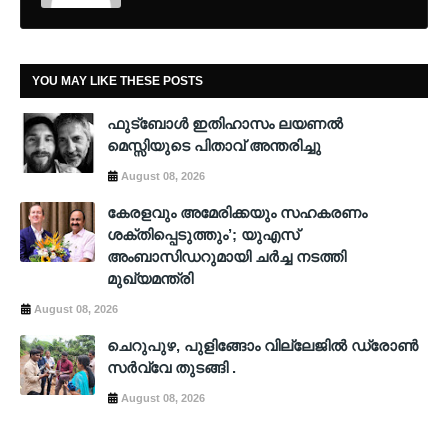
YOU MAY LIKE THESE POSTS
ഫുട്ബോൾ ഇതിഹാസം ലയണൽ
മെസ്സിയുടെ പിതാവ് അന്തരിച്ചു
August 08, 2026
കേരളവും അമേരിക്കയും സഹകരണം
ശക്തിപ്പെടുത്തും’; യുഎസ്
അംബാസിഡറുമായി ചർച്ച നടത്തി
മുഖ്യമന്ത്രി
August 08, 2026
ചെറുപുഴ, പുളിങ്ങോം വില്ലേജിൽ ഡ്രോൺ
സർവ്വേ തുടങ്ങി .
August 08, 2026