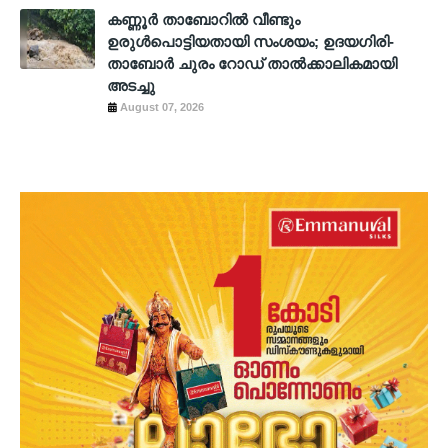
കണ്ണൂർ താബോറിൽ വീണ്ടും
ഉരുൾപൊട്ടിയതായി സംശയം; ഉദയഗിരി-
താബോർ ചുരം റോഡ് താൽക്കാലികമായി
അടച്ചു
August 07, 2026