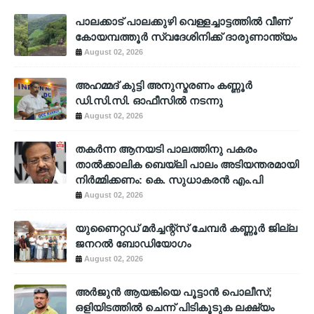
പാലക്കാട് പാലക്കുഴി വെള്ളച്ചാട്ടത്തില്‍ വീണ്
കോയമ്പത്തൂര്‍ സ്വദേശിനിക്ക് ദാരുണാന്ത്യം
August 02, 2026
അഹമ്മദ് കുട്ടി അനുസ്മരണം കണ്ണൂർ
ഡി.സി.സി. ഓഫീസിൽ നടന്നു
August 02, 2026
തകർന്ന ആനയടി പാലത്തിനു പകരം
താൽക്കാലിക ബെയ്‌ലി പാലം അടിയന്തരമായി
നിർമ്മിക്കണം: കെ. സുധാകരൻ എം.പി
August 02, 2026
യുണൈറ്റഡ് മർച്ചന്റ്സ് ചേമ്പർ കണ്ണൂർ ജില്ല
ജനറൽ ബോഡിയോഗം
August 02, 2026
അര്‍ജുന്‍ ആയങ്കിയെ പൂട്ടാന്‍ പൊലീസ്;
ഒളിയിടത്തില്‍ ചെന്ന് പിടികൂടുക ലക്ഷ്യം