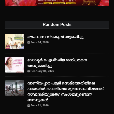
Random Posts
ഔഷധസസ്യകൃഷി ആരംഭിച്ചു.
June 14, 2026
ഡോക്ടർ ഐശ്വര്യ ശശിധരനെ
അനുമോദിച്ചു
February 01, 2026
വാണിയപ്പാറ പള്ളി സെമിത്തേരിയിലെ
പായയിൽ പൊതിഞ്ഞ മൃതദേഹം വിലങ്ങാട്
സ്വദേശിയുടേത്? സംശയമുണ്ടെന്ന്
ബന്ധുക്കൾ
June 21, 2026