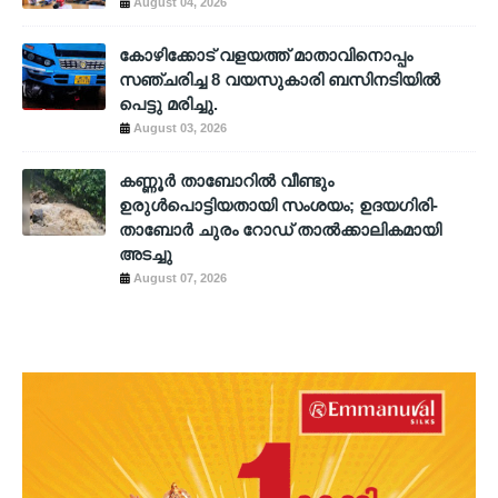
August 04, 2026
കോഴിക്കോട് വളയത്ത് മാതാവിനൊപ്പം
സഞ്ചരിച്ച 8 വയസുകാരി ബസിനടിയിൽ
പെട്ടു മരിച്ചു.
August 03, 2026
കണ്ണൂർ താബോറിൽ വീണ്ടും
ഉരുൾപൊട്ടിയതായി സംശയം; ഉദയഗിരി-
താബോർ ചുരം റോഡ് താൽക്കാലികമായി
അടച്ചു
August 07, 2026