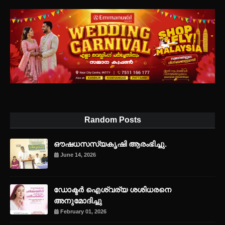
Random Posts
ഔഷധസസ്യകൃഷി ആരംഭിച്ചു.
June 14, 2026
ഡോക്ടർ ഐശ്വര്യ ശശിധരനെ
അനുമോദിച്ചു
February 01, 2026