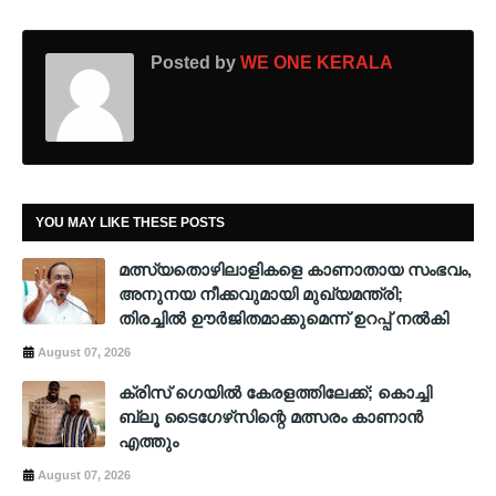
Posted by
WE ONE KERALA
YOU MAY LIKE THESE POSTS
മത്സ്യതൊഴിലാളികളെ കാണാതായ സംഭവം,
അനുനയ നീക്കവുമായി മുഖ്യമന്ത്രി;
തിരച്ചിൽ ഊർജിതമാക്കുമെന്ന് ഉറപ്പ് നൽകി
August 07, 2026
ക്രിസ് ഗെയില്‍ കേരളത്തിലേക്ക്; കൊച്ചി
ബ്ലൂ ടൈഗേഴ്‌സിന്റെ മത്സരം കാണാന്‍
എത്തും
August 07, 2026