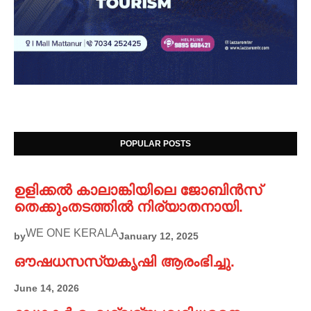
POPULAR POSTS
ഉളിക്കൽ കാലാങ്കിയിലെ ജോബിൻസ്
തെക്കുംതടത്തിൽ നിര്യാതനായി.
WE ONE KERALA
by
January 12, 2025
ഔഷധസസ്യകൃഷി ആരംഭിച്ചു.
June 14, 2026