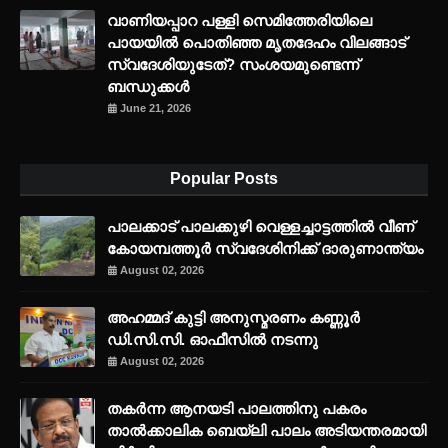
വാണിയപ്പാറ പള്ളി സെമിത്തേരിയിലെ
പായയിൽ പൊതിഞ്ഞ മൃതദേഹം വിലങ്ങാട്
സ്വദേശിയുടേത്? സംശയമുണ്ടെന്ന്
ബന്ധുക്കൾ
June 21, 2026
Popular Posts
പാലക്കാട് പാലക്കുഴി വെള്ളച്ചാട്ടത്തില്‍ വീണ്
കോയമ്പത്തൂര്‍ സ്വദേശിനിക്ക് ദാരുണാന്ത്യം
August 02, 2026
അഹമ്മദ് കുട്ടി അനുസ്മരണം കണ്ണൂർ
ഡി.സി.സി. ഓഫീസിൽ നടന്നു
August 02, 2026
തകർന്ന ആനയടി പാലത്തിനു പകരം
താൽക്കാലിക ബെയ്‌ലി പാലം അടിയന്തരമായി