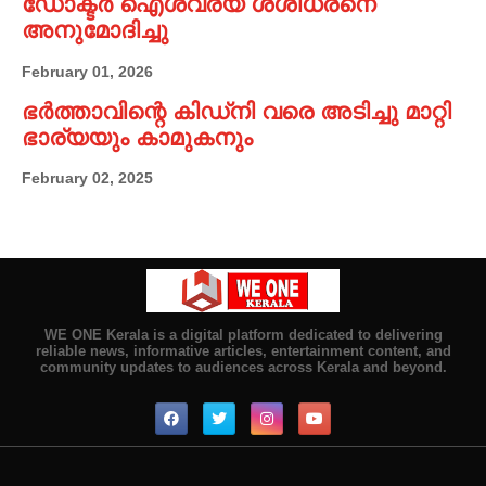
ഡോക്ടർ ഐശ്വര്യ ശശിധരനെ
അനുമോദിച്ചു
February 01, 2026
ഭർത്താവിന്റെ കിഡ്നി വരെ അടിച്ചു മാറ്റി
ഭാര്യയും കാമുകനും
February 02, 2025
WE ONE Kerala is a digital platform dedicated to delivering
reliable news, informative articles, entertainment content, and
community updates to audiences across Kerala and beyond.