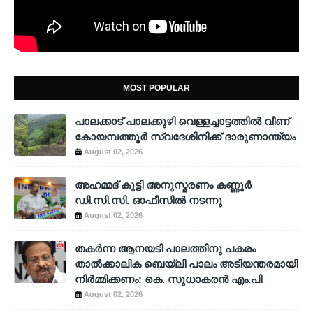
MOST POPULAR
പാലക്കാട് പാലക്കുഴി വെള്ളച്ചാട്ടത്തില്‍ വീണ്
കോയമ്പത്തൂര്‍ സ്വദേശിനിക്ക് ദാരുണാന്ത്യം
August 02, 2026
അഹമ്മദ് കുട്ടി അനുസ്മരണം കണ്ണൂർ
ഡി.സി.സി. ഓഫീസിൽ നടന്നു
August 02, 2026
തകർന്ന ആനയടി പാലത്തിനു പകരം
താൽക്കാലിക ബെയ്‌ലി പാലം അടിയന്തരമായി
നിർമ്മിക്കണം: കെ. സുധാകരൻ എം.പി
August 02, 2026