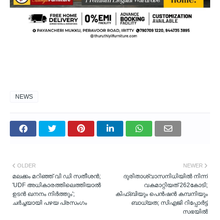
NEWS
OLDER
NEWER
മലക്കം മറിഞ്ഞ് വി ഡി സതീശന്‍;
ദുരിതാശ്വാസനിധിയിൽ നിന്ന്
'UDF അധികാരത്തിലെത്തിയാല്‍
വകമാറ്റിയത് 262കോടി;
ഉടന്‍ ഖനനം നിര്‍ത്തും';
കിഫ്ബിയും പെന്‍ഷൻ കമ്പനിയും
ചര്‍ച്ചയായി പഴയ പ്രസംഗം
ബാധ്യത; സിഎജി റിപ്പോർട്ട്
സഭയിൽ