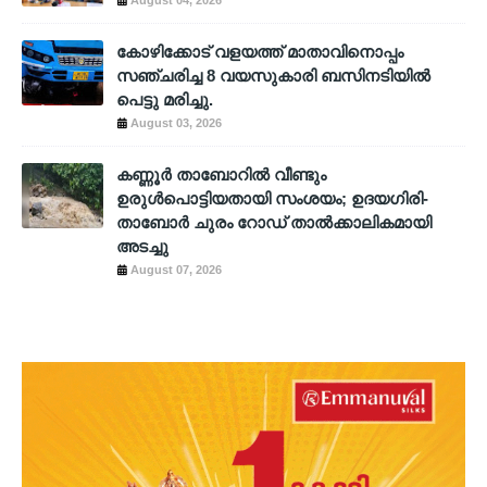
August 04, 2026
കോഴിക്കോട് വളയത്ത് മാതാവിനൊപ്പം
സഞ്ചരിച്ച 8 വയസുകാരി ബസിനടിയിൽ
പെട്ടു മരിച്ചു.
August 03, 2026
കണ്ണൂർ താബോറിൽ വീണ്ടും
ഉരുൾപൊട്ടിയതായി സംശയം; ഉദയഗിരി-
താബോർ ചുരം റോഡ് താൽക്കാലികമായി
അടച്ചു
August 07, 2026