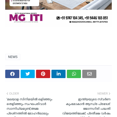
NEWS
OLDER
NEWER
'മലയാള സിനിമയിൽ ഒളിഞ്ഞും
ഇന്ത്യയുടെ സ്വർണ
തെളിഞ്ഞും സംഘപരിവാർ
കുംഭമാകാന്‍ ആന്ധ്ര പ്രദേശ്:
സാന്നിധ്യമുണ്ട്;അമ്മ
ജോന്നഗിരി പദ്ധതി
പ്രശ്‌നത്തിൽ മോഹൻലാലും
വിജയത്തിലേക്ക്; പ്രതീക്ഷ വർഷം