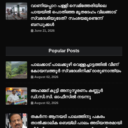
വാണിയപ്പാറ പള്ളി സെമിത്തേരിയിലെ
പായയിൽ പൊതിഞ്ഞ മൃതദേഹം വിലങ്ങാട്
സ്വദേശിയുടേത്? സംശയമുണ്ടെന്ന്
ബന്ധുക്കൾ
June 21, 2026
Popular Posts
പാലക്കാട് പാലക്കുഴി വെള്ളച്ചാട്ടത്തില്‍ വീണ്
കോയമ്പത്തൂര്‍ സ്വദേശിനിക്ക് ദാരുണാന്ത്യം
August 02, 2026
അഹമ്മദ് കുട്ടി അനുസ്മരണം കണ്ണൂർ
ഡി.സി.സി. ഓഫീസിൽ നടന്നു
August 02, 2026
തകർന്ന ആനയടി പാലത്തിനു പകരം
താൽക്കാലിക ബെയ്‌ലി പാലം അടിയന്തരമായി