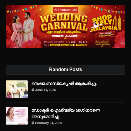
Random Posts
ഔഷധസസ്യകൃഷി ആരംഭിച്ചു.
June 14, 2026
ഡോക്ടർ ഐശ്വര്യ ശശിധരനെ
അനുമോദിച്ചു
February 01, 2026