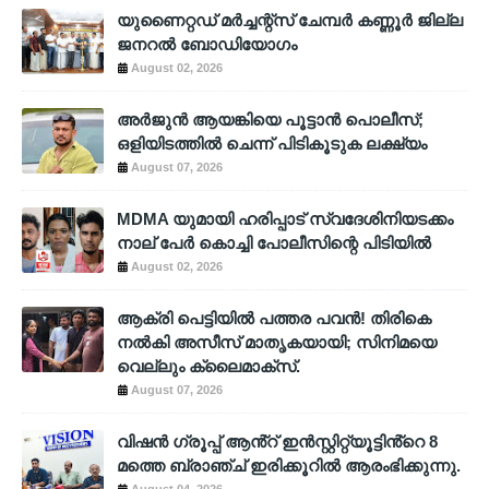
യുണൈറ്റഡ് മർച്ചന്റ്സ് ചേമ്പർ കണ്ണൂർ ജില്ല
ജനറൽ ബോഡിയോഗം
August 02, 2026
അര്‍ജുന്‍ ആയങ്കിയെ പൂട്ടാന്‍ പൊലീസ്;
ഒളിയിടത്തില്‍ ചെന്ന് പിടികൂടുക ലക്ഷ്യം
August 07, 2026
MDMA യുമായി ഹരിപ്പാട് സ്വദേശിനിയടക്കം
നാല് പേർ കൊച്ചി പോലീസിന്റെ പിടിയിൽ
August 02, 2026
ആക്രി പെട്ടിയിൽ പത്തര പവൻ! തിരികെ
നൽകി അസീസ് മാതൃകയായി; സിനിമയെ
വെല്ലും ക്ലൈമാക്സ്.
August 07, 2026
വിഷൻ ഗ്രൂപ്പ് ആൻ്റ് ഇൻസ്റ്റിറ്റ്യൂട്ടിൻ്റെ 8
മത്തെ ബ്രാഞ്ച് ഇരിക്കൂറിൽ ആരംഭിക്കുന്നു.