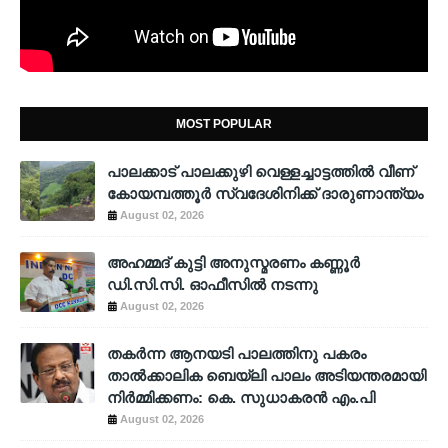
MOST POPULAR
പാലക്കാട് പാലക്കുഴി വെള്ളച്ചാട്ടത്തില്‍ വീണ്
കോയമ്പത്തൂര്‍ സ്വദേശിനിക്ക് ദാരുണാന്ത്യം
August 02, 2026
അഹമ്മദ് കുട്ടി അനുസ്മരണം കണ്ണൂർ
ഡി.സി.സി. ഓഫീസിൽ നടന്നു
August 02, 2026
തകർന്ന ആനയടി പാലത്തിനു പകരം
താൽക്കാലിക ബെയ്‌ലി പാലം അടിയന്തരമായി
നിർമ്മിക്കണം: കെ. സുധാകരൻ എം.പി
August 02, 2026