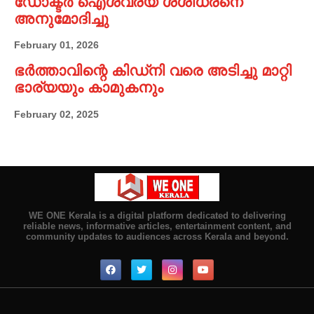
ഡോക്ടർ ഐശ്വര്യ ശശിധരനെ
അനുമോദിച്ചു
February 01, 2026
ഭർത്താവിന്റെ കിഡ്നി വരെ അടിച്ചു മാറ്റി
ഭാര്യയും കാമുകനും
February 02, 2025
WE ONE Kerala is a digital platform dedicated to delivering
reliable news, informative articles, entertainment content, and
community updates to audiences across Kerala and beyond.