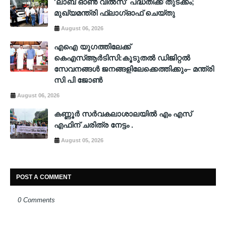
'ലാബ് ഓൺ വീൽസ്' പദ്ധതിക്ക് തുടക്കം;
മുഖ്യമന്ത്രി ഫ്ലാഗ്ഓഫ് ചെയ്തു
August 06, 2026
എഐ യുഗത്തിലേക്ക്
കെഎസ്ആർടിസി:കൂടുതൽ ഡിജിറ്റൽ
സേവനങ്ങൾ ജനങ്ങളിലേക്കെത്തിക്കും– മന്ത്രി
സി പി ജോൺ
August 06, 2026
കണ്ണൂർ സർവകലാശാലയിൽ എം എസ്
എഫിന് ചരിത്ര നേട്ടം .
August 05, 2026
POST A COMMENT
0 Comments