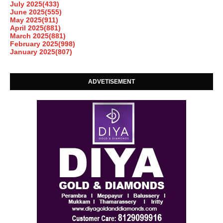
July 2025
(433)
June 2025
(555)
May 2025
(911)
April 2025
(881)
March 2025
(881)
February 2025
(998)
January 2025
(807)
ADVETISEMENT