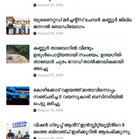
August 07, 2026
യുണൈറ്റഡ് മർച്ചന്റ്സ് ചേമ്പർ കണ്ണൂർ ജില്ല
ജനറൽ ബോഡിയോഗം
August 02, 2026
കണ്ണൂർ താബോറിൽ വീണ്ടും
ഉരുൾപൊട്ടിയതായി സംശയം; ഉദയഗിരി-
താബോർ ചുരം റോഡ് താൽക്കാലികമായി
അടച്ചു
August 07, 2026
കോഴിക്കോട് വളയത്ത് മാതാവിനൊപ്പം
സഞ്ചരിച്ച 8 വയസുകാരി ബസിനടിയിൽ
പെട്ടു മരിച്ചു.
August 03, 2026
വിഷൻ ഗ്രൂപ്പ് ആൻ്റ് ഇൻസ്റ്റിറ്റ്യൂട്ടിൻ്റെ 8
മത്തെ ബ്രാഞ്ച് ഇരിക്കൂറിൽ ആരംഭിക്കുന്നു.
August 04, 2026