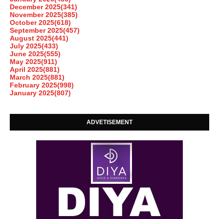
December 2025
(341)
November 2025
(385)
October 2025
(618)
September 2025
(457)
August 2025
(441)
July 2025
(433)
June 2025
(555)
May 2025
(911)
April 2025
(881)
March 2025
(881)
February 2025
(998)
January 2025
(807)
ADVETISEMENT