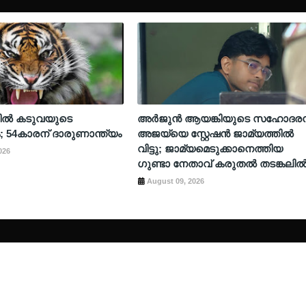
രിൽ കടുവയുടെ
അർജുൻ ആയങ്കിയുടെ സഹോദര
54കാരന് ദാരുണാന്ത്യം
അജയ്‌യെ സ്റ്റേഷൻ ജാമ്യത്തിൽ
വിട്ടു; ജാമ്യമെടുക്കാനെത്തിയ
026
ഗുണ്ടാ നേതാവ് കരുതൽ തടങ്കലി
August 09, 2026