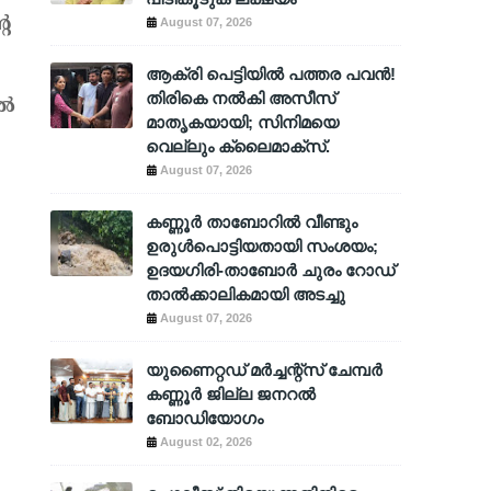
റെ
August 07, 2026
ആക്രി പെട്ടിയിൽ പത്തര പവൻ!
തിരികെ നൽകി അസീസ്
്‍
മാതൃകയായി; സിനിമയെ
വെല്ലും ക്ലൈമാക്സ്.
August 07, 2026
കണ്ണൂർ താബോറിൽ വീണ്ടും
ഉരുൾപൊട്ടിയതായി സംശയം;
ഉദയഗിരി-താബോർ ചുരം റോഡ്
താൽക്കാലികമായി അടച്ചു
August 07, 2026
യുണൈറ്റഡ് മർച്ചന്റ്സ് ചേമ്പർ
കണ്ണൂർ ജില്ല ജനറൽ
ബോഡിയോഗം
August 02, 2026