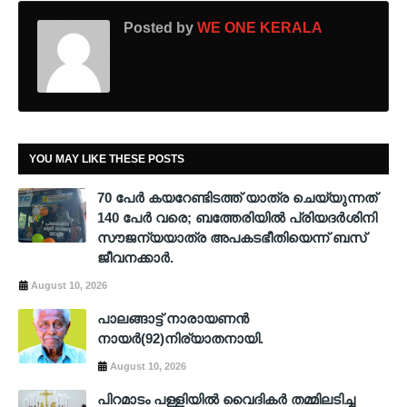
Posted by
WE ONE KERALA
YOU MAY LIKE THESE POSTS
70 പേര്‍ കയറേണ്ടിടത്ത് യാത്ര ചെയ്യുന്നത്
140 പേര്‍ വരെ; ബത്തേരിയില്‍ പ്രിയദര്‍ശിനി
സൗജന്യയാത്ര അപകടഭീതിയെന്ന് ബസ്
ജീവനക്കാര്‍.
August 10, 2026
പാലങ്ങാട്ട് നാരായണന്‍
നായര്‍(92)നിര്യാതനായി.
August 10, 2026
പിറമാടം പള്ളിയില്‍ വൈദികര്‍ തമ്മിലടിച്ച