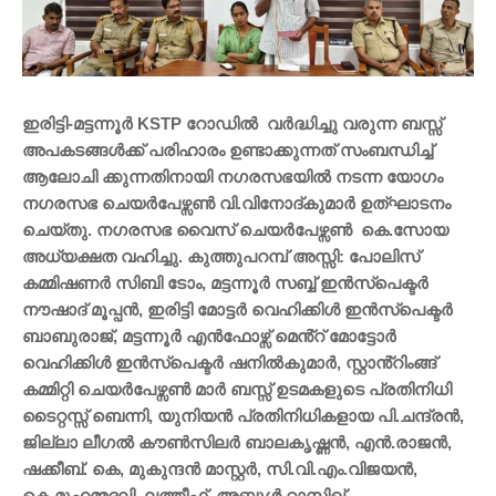
ഇരിട്ടി-മട്ടന്നൂർ KSTP റോഡിൽ വർദ്ധിച്ചു വരുന്ന ബസ്സ്
അപകടങ്ങൾക്ക് പരിഹാരം ഉണ്ടാക്കുന്നത് സംബന്ധിച്ച്
ആലോചി ക്കുന്നതിനായി നഗരസഭയിൽ നടന്ന യോഗം
നഗരസഭ ചെയർപേഴ്സൺ വി.വിനോദ്കുമാർ ഉത്ഘാടനം
ചെയ്തു. നഗരസഭ വൈസ് ചെയർപേഴ്സൺ കെ.സോയ
അധ്യക്ഷത വഹിച്ചു. കുത്തുപറമ്പ് അസ്സി: പോലിസ്
കമ്മിഷണർ സിബി ടോം, മട്ടന്നൂർ സബ്ബ് ഇൻസ്പെക്ടർ
നൗഷാദ് മൂപ്പൻ, ഇരിട്ടി മോട്ടർ വെഹിക്കിൾ ഇൻസ്പെക്ടർ
ബാബുരാജ്, മട്ടന്നൂർ എൻഫോഴ്സ് മെൻ്റ് മോട്ടോർ
വെഹിക്കിൾ ഇൻസ്പെക്ടർ ഷനിൽകുമാർ, സ്റ്റാൻ്റിംങ്ങ്
കമ്മിറ്റി ചെയർപേഴ്സൺ മാർ ബസ്സ് ഉടമകളുടെ പ്രതിനിധി
ടൈറ്റസ്സ് ബെന്നി, യുനിയൻ പ്രതിനിധികളായ പി.ചന്ദ്രൻ,
ജില്ലാ ലീഗൽ കൗൺസിലർ ബാലകൃഷ്ണൻ, എൻ.രാജൻ,
ഷക്കീബ്. കെ, മുകുന്ദൻ മാസ്റ്റർ, സി.വി.എം.വിജയൻ,
കെ.മുഹമ്മദലി, ലത്തീഫ്, അബ്ദുൾ റാസിഖ്,