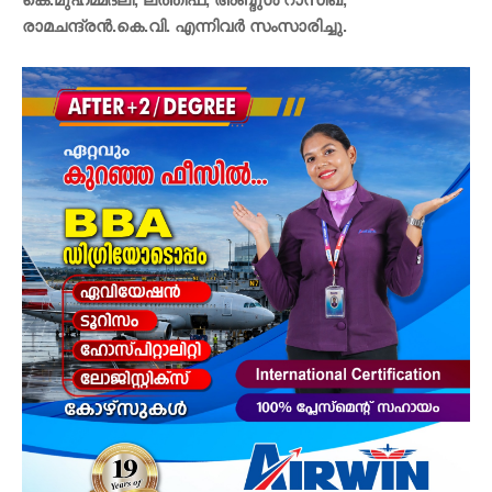
രാമചന്ദ്രൻ.കെ.വി. എന്നിവർ സംസാരിച്ചു.