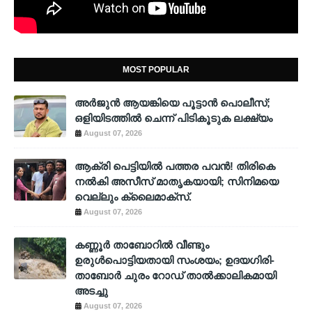
MOST POPULAR
അര്‍ജുന്‍ ആയങ്കിയെ പൂട്ടാന്‍ പൊലീസ്;
ഒളിയിടത്തില്‍ ചെന്ന് പിടികൂടുക ലക്ഷ്യം
August 07, 2026
ആക്രി പെട്ടിയിൽ പത്തര പവൻ! തിരികെ
നൽകി അസീസ് മാതൃകയായി; സിനിമയെ
വെല്ലും ക്ലൈമാക്സ്.
August 07, 2026
കണ്ണൂർ താബോറിൽ വീണ്ടും
ഉരുൾപൊട്ടിയതായി സംശയം; ഉദയഗിരി-
താബോർ ചുരം റോഡ് താൽക്കാലികമായി
അടച്ചു
August 07, 2026