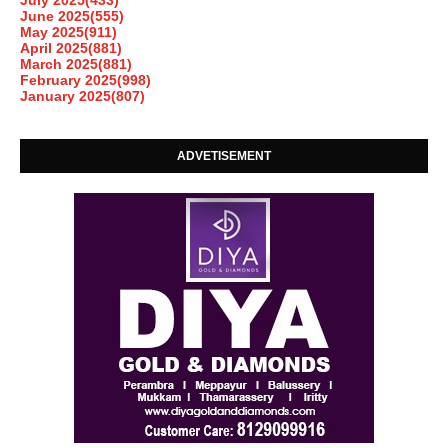
June 2025
(555)
May 2025
(911)
April 2025
(881)
March 2025
(881)
February 2025
(998)
January 2025
(807)
ADVETISEMENT