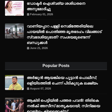
ഡോക്ടർ ഐശ്വര്യ ശശിധരനെ
അനുമോദിച്ചു
February 01, 2026
വാണിയപ്പാറ പള്ളി സെമിത്തേരിയിലെ
പായയിൽ പൊതിഞ്ഞ മൃതദേഹം വിലങ്ങാട്
സ്വദേശിയുടേത്? സംശയമുണ്ടെന്ന്
ബന്ധുക്കൾ
June 21, 2026
Popular Posts
അര്‍ജുന്‍ ആയങ്കിയെ പൂട്ടാന്‍ പൊലീസ്;
ഒളിയിടത്തില്‍ ചെന്ന് പിടികൂടുക ലക്ഷ്യം
August 07, 2026
ആക്രി പെട്ടിയിൽ പത്തര പവൻ! തിരികെ
നൽകി അസീസ് മാതൃകയായി; സിനിമയെ
വെല്ലും ക്ലൈമാക്സ്.