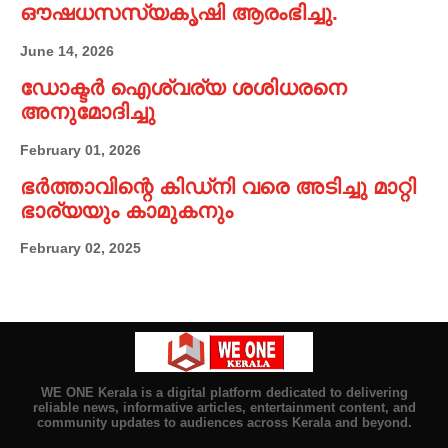
ഔഷധസസ്യകൃഷി ആരംഭിച്ചു.
June 14, 2026
ഡോക്ടർ ഐശ്വര്യ ശശിധരനെ
അനുമോദിച്ചു
February 01, 2026
ഭർത്താവിന്റെ കിഡ്നി വരെ അടിച്ചു മാറ്റി
ഭാര്യയും കാമുകനും
February 02, 2025
WE ONE Kerala is a digital platform dedicated to delivering
reliable news, informative articles, entertainment content, and
community updates to audiences across Kerala and beyond.