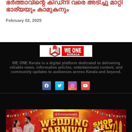
ഭർത്താവിന്റെ കിഡ്നി വരെ അടിച്ചു മാറ്റി
ഭാര്യയും കാമുകനും
February 02, 2025
WE ONE Kerala is a digital platform dedicated to delivering
reliable news, informative articles, entertainment content, and
community updates to audiences across Kerala and beyond.