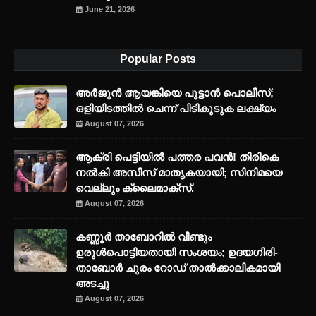
June 21, 2026
Popular Posts
അര്‍ജുന്‍ ആയങ്കിയെ പൂട്ടാന്‍ പൊലീസ്;
ഒളിയിടത്തില്‍ ചെന്ന് പിടികൂടുക ലക്ഷ്യം
August 07, 2026
ആക്രി പെട്ടിയിൽ പത്തര പവൻ! തിരികെ
നൽകി അസീസ് മാതൃകയായി; സിനിമയെ
വെല്ലും ക്ലൈമാക്സ്.
August 07, 2026
കണ്ണൂർ താബോറിൽ വീണ്ടും
ഉരുൾപൊട്ടിയതായി സംശയം; ഉദയഗിരി-
താബോർ ചുരം റോഡ് താൽക്കാലികമായി
അടച്ചു
August 07, 2026