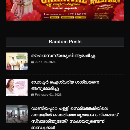
Random Posts
ഔഷധസസ്യകൃഷി ആരംഭിച്ചു.
June 14, 2026
ഡോക്ടർ ഐശ്വര്യ ശശിധരനെ
അനുമോദിച്ചു
February 01, 2026
വാണിയപ്പാറ പള്ളി സെമിത്തേരിയിലെ
പായയിൽ പൊതിഞ്ഞ മൃതദേഹം വിലങ്ങാട്
സ്വദേശിയുടേത്? സംശയമുണ്ടെന്ന്
ബന്ധുക്കൾ