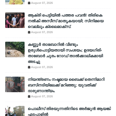
August 07, 2026
ആക്രി പെട്ടിയിൽ പത്തര പവൻ! തിരികെ
നൽകി അസീസ് മാതൃകയായി; സിനിമയെ
വെല്ലും ക്ലൈമാക്സ്.
August 07, 2026
കണ്ണൂർ താബോറിൽ വീണ്ടും
ഉരുൾപൊട്ടിയതായി സംശയം; ഉദയഗിരി-
താബോർ ചുരം റോഡ് താൽക്കാലികമായി
അടച്ചു
August 07, 2026
നിയന്ത്രണം നഷ്ടമായ ബൈക്ക് തെന്നിമാറി
ബസിനടിയിലേക്ക് മറിഞ്ഞു; യുവതിക്ക്
ദാരുണാന്ത്യം.
August 07, 2026
പൊലീസ് തിരയുന്നതിനിടെ അര്‍ജുന്‍ ആയങ്കി
എടപ്പാളില്‍