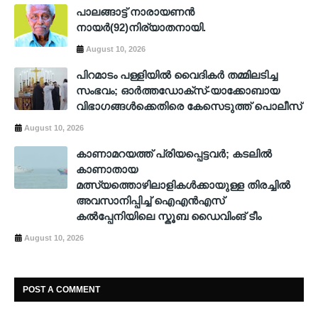
പാലങ്ങാട്ട് നാരായണന്‍
നായര്‍(92)നിര്യാതനായി.
August 10, 2026
പിറമാടം പള്ളിയില്‍ വൈദികര്‍ തമ്മിലടിച്ച
സംഭവം; ഓര്‍ത്തഡോക്സ്-യാക്കോബായ
വിഭാഗങ്ങള്‍ക്കെതിരെ കേസെടുത്ത് പൊലീസ്
August 10, 2026
കാണാമറയത്ത് പ്രിയപ്പെട്ടവർ; കടലിൽ
കാണാതായ
മത്സ്യത്തൊഴിലാളികൾക്കായുള്ള തിരച്ചിൽ
അവസാനിപ്പിച്ച് ഐഎൻഎസ്
കൽപ്പേനിയിലെ സ്കൂബ ഡൈവിംങ് ടീം
August 10, 2026
POST A COMMENT