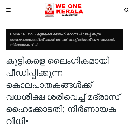
Home
NEWS
കുട്ടികളെ ലൈംഗികമായി പീഡിപ്പിക്കുന്ന
കൊലപാതകങ്ങൾക്ക് വധശിക്ഷ ശരിവെച്ച് മദ്രാസ് ഹൈക്കോടതി;
നിർണായക വിധി•
കുട്ടികളെ ലൈംഗികമായി
പീഡിപ്പിക്കുന്ന
കൊലപാതകങ്ങൾക്ക്
വധശിക്ഷ ശരിവെച്ച് മദ്രാസ്
ഹൈക്കോടതി; നിർണായക
വിധി•