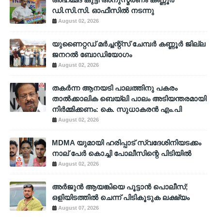
ഡി.സി.സി. ഓഫീസിൽ നടന്നു
August 02, 2026
യുണൈറ്റഡ് മർച്ചന്റ്സ് ചേമ്പർ കണ്ണൂർ ജില്ല
ജനറൽ ബോഡിയോഗം
August 02, 2026
തകർന്ന ആനയടി പാലത്തിനു പകരം
താൽക്കാലിക ബെയ്‌ലി പാലം അടിയന്തരമായി
നിർമ്മിക്കണം: കെ. സുധാകരൻ എം.പി
August 02, 2026
MDMA യുമായി ഹരിപ്പാട് സ്വദേശിനിയടക്കം
നാല് പേർ കൊച്ചി പോലീസിന്റെ പിടിയിൽ
August 02, 2026
അര്‍ജുന്‍ ആയങ്കിയെ പൂട്ടാന്‍ പൊലീസ്;
ഒളിയിടത്തില്‍ ചെന്ന് പിടികൂടുക ലക്ഷ്യം
August 07, 2026