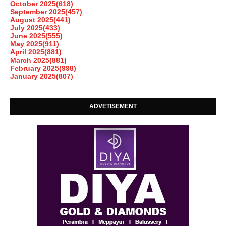
October 2025
(618)
September 2025
(457)
August 2025
(441)
July 2025
(433)
June 2025
(555)
May 2025
(911)
April 2025
(881)
March 2025
(881)
February 2025
(998)
January 2025
(807)
ADVETISEMENT