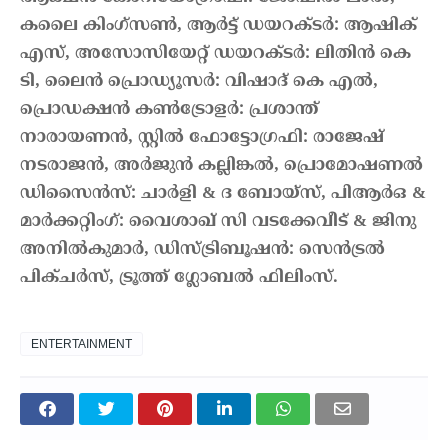
കലൈ കിംഗ്സൺ, ആർട്ട് ഡയറക്ടർ: ആഷിക്
എസ്, അസോസിയേറ്റ് ഡയറക്ടർ: ലിതിൻ കെ
ടി, ലൈൻ പ്രൊഡ്യൂസർ: വിഷാദ് കെ എൽ‍,
പ്രൊഡക്ഷൻ കൺട്രോളർ: പ്രശാന്ത്
നാരായണൻ, സ്റ്റിൽ ഫോട്ടോഗ്രഫി: രാജേഷ്
നടരാജൻ, അർജുൻ കല്ലിങ്കൽ, പ്രൊമോഷണൽ
ഡിസൈൻസ്: ചാർളി & ദ ബോയ്സ്, പിആർഒ &
മാർക്കറ്റിംഗ്: വൈശാഖ് സി വടക്കേവീട് & ജിനു
അനിൽകുമാർ, ഡിസ്ട്രിബൂഷൻ: സെൻട്രൽ
പിക്ചർസ്, ട്രൂത്ത് ഗ്ലോബൽ ഫിലിംസ്.
ENTERTAINMENT