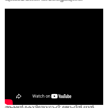
ഛായാഗ്രഹണം: ജിംഷി ഖാലിദ്,
ചിത്രസംയോജനം: നിഷാദ് യൂസഫ്, സംഗീതം:
വിഷ്ണു വിജയ്, ഓഡിയോഗ്രാഫി: വിഷ്ണു
ഗോവിന്ദ്, ലിറിക്‌സ്: മുഹ്സിൻ പരാരി,
വസ്ത്രാലങ്കാരം: മാഷർ ഹംസ, വി എഫ് എക്സ്:
ഡിജി ബ്രിക്സ്, മേക്കപ്പ്: റോണക്സ് സേവിയർ,
ആക്ഷൻ കോറിയോഗ്രാഫി: ജോഫിൽ ലാൽ,