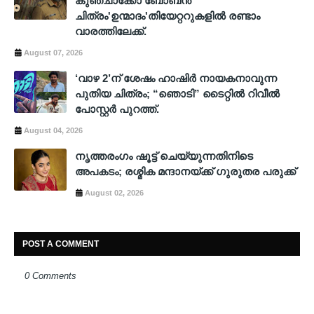
കുഞ്ചാക്കോ ബോബൻ
ചിത്രം'ഉന്മാദം'തിയേറ്ററുകളിൽ രണ്ടാം
വാരത്തിലേക്ക്.
August 07, 2026
‘വാഴ 2’ന് ശേഷം ഹാഷിർ നായകനാവുന്ന
പുതിയ ചിത്രം; “ഞൊടി” ടൈറ്റിൽ റിവീൽ
പോസ്റ്റർ പുറത്ത്.
August 04, 2026
നൃത്തരംഗം ഷൂട്ട് ചെയ്യുന്നതിനിടെ
അപകടം; രശ്മിക മന്ദാനയ്ക്ക് ഗുരുതര പരുക്ക്
August 02, 2026
POST A COMMENT
0 Comments