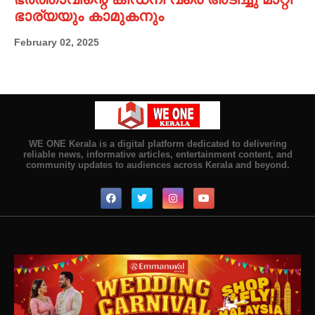
ഭാര്യയും കാമുകനും
February 02, 2025
WE ONE Kerala is a digital platform dedicated to delivering
reliable news, informative articles, entertainment content, and
community updates to audiences across Kerala and beyond.