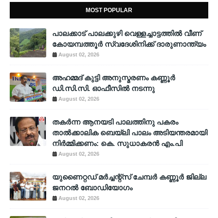
MOST POPULAR
പാലക്കാട് പാലക്കുഴി വെള്ളച്ചാട്ടത്തില്‍ വീണ്
കോയമ്പത്തൂര്‍ സ്വദേശിനിക്ക് ദാരുണാന്ത്യം
August 02, 2026
അഹമ്മദ് കുട്ടി അനുസ്മരണം കണ്ണൂർ
ഡി.സി.സി. ഓഫീസിൽ നടന്നു
August 02, 2026
തകർന്ന ആനയടി പാലത്തിനു പകരം
താൽക്കാലിക ബെയ്‌ലി പാലം അടിയന്തരമായി
നിർമ്മിക്കണം: കെ. സുധാകരൻ എം.പി
August 02, 2026
യുണൈറ്റഡ് മർച്ചന്റ്സ് ചേമ്പർ കണ്ണൂർ ജില്ല
ജനറൽ ബോഡിയോഗം
August 02, 2026