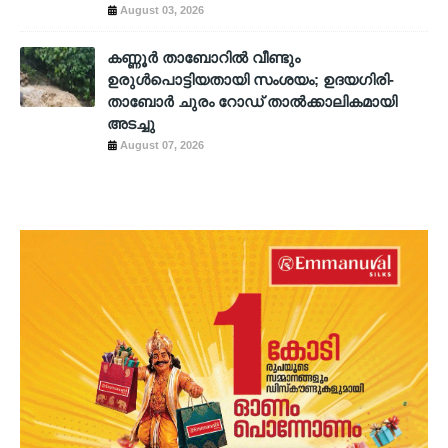
August 03, 2026
കണ്ണൂർ താബോറിൽ വീണ്ടും
ഉരുൾപൊട്ടിയതായി സംശയം; ഉദയഗിരി-
താബോർ ചുരം റോഡ് താൽക്കാലികമായി
അടച്ചു
August 07, 2026