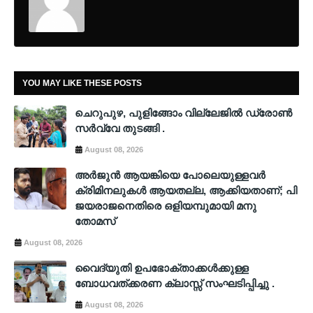
YOU MAY LIKE THESE POSTS
ചെറുപുഴ, പുളിങ്ങോം വില്ലേജിൽ ഡ്രോൺ
സർവ്വേ തുടങ്ങി .
August 08, 2026
അർജുൻ ആയങ്കിയെ പോലെയുള്ളവർ
ക്രിമിനലുകൾ ആയതല്ല, ആക്കിയതാണ്; പി
ജയരാജനെതിരെ ഒളിയമ്പുമായി മനു
തോമസ്
August 08, 2026
വൈദ്യുതി ഉപഭോക്താക്കള്‍ക്കുള്ള
ബോധവത്ക്കരണ ക്ലാസ്സ് സംഘടിപ്പിച്ചു .
August 08, 2026