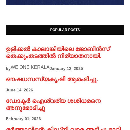
POPULAR POSTS
ഉളിക്കൽ കാലാങ്കിയിലെ ജോബിൻസ്
തെക്കുംതടത്തിൽ നിര്യാതനായി.
WE ONE KERALA
by
January 12, 2025
ഔഷധസസ്യകൃഷി ആരംഭിച്ചു.
June 14, 2026
ഡോക്ടർ ഐശ്വര്യ ശശിധരനെ
അനുമോദിച്ചു
February 01, 2026
ഭർത്താവിന്റെ കിഡ്നി വരെ അടിച്ചു മാറ്റി