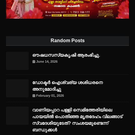
Random Posts
ഔഷധസസ്യകൃഷി ആരംഭിച്ചു.
June 14, 2026
ഡോക്ടർ ഐശ്വര്യ ശശിധരനെ
അനുമോദിച്ചു
February 01, 2026
വാണിയപ്പാറ പള്ളി സെമിത്തേരിയിലെ
പായയിൽ പൊതിഞ്ഞ മൃതദേഹം വിലങ്ങാട്
സ്വദേശിയുടേത്? സംശയമുണ്ടെന്ന്
ബന്ധുക്കൾ