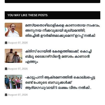
YOU MAY LIKE THESE POSTS
മത്സ്യതൊഴിലാളികളെ കാണാതായ സംഭവം,
അനുനയ നീക്കവുമായി മുഖ്യമന്ത്രി;
തിരച്ചിൽ ഊർജിതമാക്കുമെന്ന് ഉറപ്പ് നൽകി
August 07, 2026
ക്രിസ് ഗെയില്‍ കേരളത്തിലേക്ക്; കൊച്ചി
ബ്ലൂ ടൈഗേഴ്‌സിന്റെ മത്സരം കാണാന്‍
എത്തും
August 07, 2026
-കാട്ടുപന്നി ആക്രമണത്തിൽ കൊല്ലപ്പെട്ട
രണ്ട് പേരുടെ ബന്ധുക്കൾക്ക്
ആദ്യഗഡുവായി 5 ലക്ഷം വീതം നൽകി .
August 07, 2026