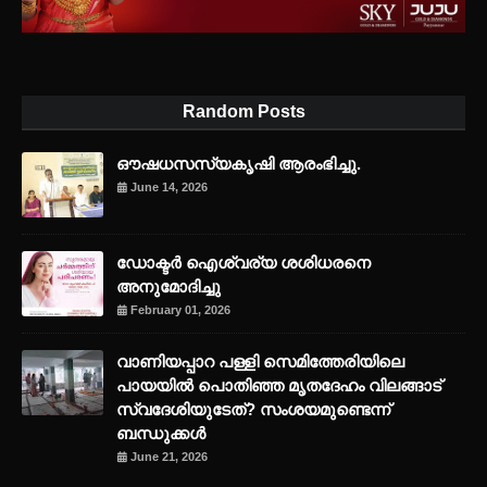
Random Posts
ഔഷധസസ്യകൃഷി ആരംഭിച്ചു.
June 14, 2026
ഡോക്ടർ ഐശ്വര്യ ശശിധരനെ
അനുമോദിച്ചു
February 01, 2026
വാണിയപ്പാറ പള്ളി സെമിത്തേരിയിലെ
പായയിൽ പൊതിഞ്ഞ മൃതദേഹം വിലങ്ങാട്
സ്വദേശിയുടേത്? സംശയമുണ്ടെന്ന്
ബന്ധുക്കൾ
June 21, 2026