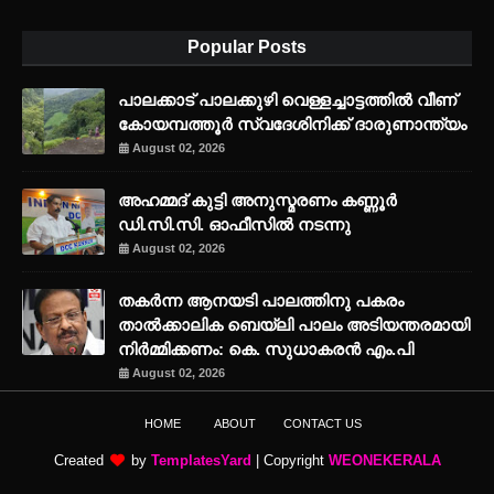
Popular Posts
പാലക്കാട് പാലക്കുഴി വെള്ളച്ചാട്ടത്തില്‍ വീണ്
കോയമ്പത്തൂര്‍ സ്വദേശിനിക്ക് ദാരുണാന്ത്യം
August 02, 2026
അഹമ്മദ് കുട്ടി അനുസ്മരണം കണ്ണൂർ
ഡി.സി.സി. ഓഫീസിൽ നടന്നു
August 02, 2026
തകർന്ന ആനയടി പാലത്തിനു പകരം
താൽക്കാലിക ബെയ്‌ലി പാലം അടിയന്തരമായി
നിർമ്മിക്കണം: കെ. സുധാകരൻ എം.പി
August 02, 2026
HOME
ABOUT
CONTACT US
Created
by
TemplatesYard
| Copyright
WEONEKERALA