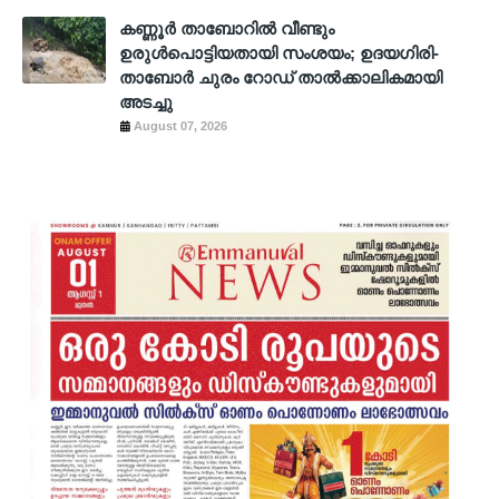
കണ്ണൂർ താബോറിൽ വീണ്ടും
ഉരുൾപൊട്ടിയതായി സംശയം; ഉദയഗിരി-
താബോർ ചുരം റോഡ് താൽക്കാലികമായി
അടച്ചു
August 07, 2026