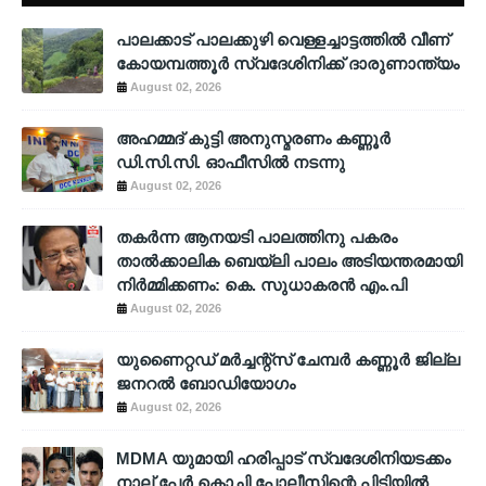
പാലക്കാട് പാലക്കുഴി വെള്ളച്ചാട്ടത്തില്‍ വീണ്
കോയമ്പത്തൂര്‍ സ്വദേശിനിക്ക് ദാരുണാന്ത്യം
August 02, 2026
അഹമ്മദ് കുട്ടി അനുസ്മരണം കണ്ണൂർ
ഡി.സി.സി. ഓഫീസിൽ നടന്നു
August 02, 2026
തകർന്ന ആനയടി പാലത്തിനു പകരം
താൽക്കാലിക ബെയ്‌ലി പാലം അടിയന്തരമായി
നിർമ്മിക്കണം: കെ. സുധാകരൻ എം.പി
August 02, 2026
യുണൈറ്റഡ് മർച്ചന്റ്സ് ചേമ്പർ കണ്ണൂർ ജില്ല
ജനറൽ ബോഡിയോഗം
August 02, 2026
MDMA യുമായി ഹരിപ്പാട് സ്വദേശിനിയടക്കം
നാല് പേർ കൊച്ചി പോലീസിന്റെ പിടിയിൽ