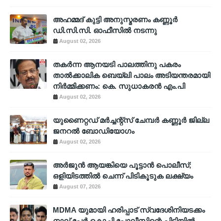
അഹമ്മദ് കുട്ടി അനുസ്മരണം കണ്ണൂർ
ഡി.സി.സി. ഓഫീസിൽ നടന്നു
August 02, 2026
തകർന്ന ആനയടി പാലത്തിനു പകരം
താൽക്കാലിക ബെയ്‌ലി പാലം അടിയന്തരമായി
നിർമ്മിക്കണം: കെ. സുധാകരൻ എം.പി
August 02, 2026
യുണൈറ്റഡ് മർച്ചന്റ്സ് ചേമ്പർ കണ്ണൂർ ജില്ല
ജനറൽ ബോഡിയോഗം
August 02, 2026
അര്‍ജുന്‍ ആയങ്കിയെ പൂട്ടാന്‍ പൊലീസ്;
ഒളിയിടത്തില്‍ ചെന്ന് പിടികൂടുക ലക്ഷ്യം
August 07, 2026
MDMA യുമായി ഹരിപ്പാട് സ്വദേശിനിയടക്കം
നാല് പേർ കൊച്ചി പോലീസിന്റെ പിടിയിൽ