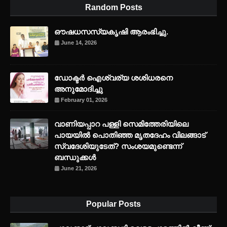
Random Posts
ഔഷധസസ്യകൃഷി ആരംഭിച്ചു.
June 14, 2026
ഡോക്ടർ ഐശ്വര്യ ശശിധരനെ
അനുമോദിച്ചു
February 01, 2026
വാണിയപ്പാറ പള്ളി സെമിത്തേരിയിലെ
പായയിൽ പൊതിഞ്ഞ മൃതദേഹം വിലങ്ങാട്
സ്വദേശിയുടേത്? സംശയമുണ്ടെന്ന്
ബന്ധുക്കൾ
June 21, 2026
Popular Posts