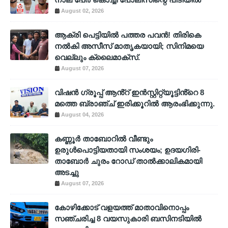
August 02, 2026
ആക്രി പെട്ടിയിൽ പത്തര പവൻ! തിരികെ
നൽകി അസീസ് മാതൃകയായി; സിനിമയെ
വെല്ലും ക്ലൈമാക്സ്.
August 07, 2026
വിഷൻ ഗ്രൂപ്പ് ആൻ്റ് ഇൻസ്റ്റിറ്റ്യൂട്ടിൻ്റെ 8
മത്തെ ബ്രാഞ്ച് ഇരിക്കൂറിൽ ആരംഭിക്കുന്നു.
August 04, 2026
കണ്ണൂർ താബോറിൽ വീണ്ടും
ഉരുൾപൊട്ടിയതായി സംശയം; ഉദയഗിരി-
താബോർ ചുരം റോഡ് താൽക്കാലികമായി
അടച്ചു
August 07, 2026
കോഴിക്കോട് വളയത്ത് മാതാവിനൊപ്പം
സഞ്ചരിച്ച 8 വയസുകാരി ബസിനടിയിൽ