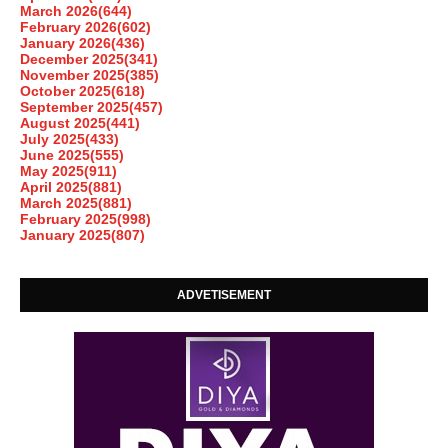
March 2026
(644)
February 2026
(602)
January 2026
(436)
December 2025
(341)
November 2025
(385)
October 2025
(618)
September 2025
(457)
August 2025
(441)
July 2025
(433)
June 2025
(555)
May 2025
(911)
April 2025
(881)
March 2025
(881)
February 2025
(998)
January 2025
(807)
ADVETISEMENT