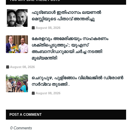
ഫുട്ബോൾ ഇതിഹാസം ലയണൽ
മെസ്സിയുടെ പിതാവ് അന്തരിച്ചു
August 08, 2026
കേരളവും അമേരിക്കയും സഹകരണം
ശക്തിപ്പെടുത്തും’; യുഎസ്
അംബാസിഡറുമായി ചർച്ച നടത്തി
മുഖ്യമന്ത്രി
August 08, 2026
ചെറുപുഴ, പുളിങ്ങോം വില്ലേജിൽ ഡ്രോൺ
സർവ്വേ തുടങ്ങി .
August 08, 2026
POST A COMMENT
0 Comments