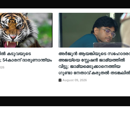
രിൽ കടുവയുടെ
അർജുൻ ആയങ്കിയുടെ സഹോദര
54കാരന് ദാരുണാന്ത്യം
അജയ്‌യെ സ്റ്റേഷൻ ജാമ്യത്തിൽ
വിട്ടു; ജാമ്യമെടുക്കാനെത്തിയ
026
ഗുണ്ടാ നേതാവ് കരുതൽ തടങ്കലി
August 09, 2026