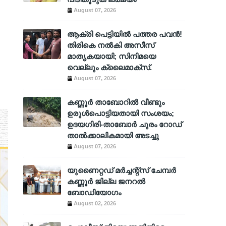
August 07, 2026
ആക്രി പെട്ടിയിൽ പത്തര പവൻ!
തിരികെ നൽകി അസീസ്
മാതൃകയായി; സിനിമയെ
വെല്ലും ക്ലൈമാക്സ്.
August 07, 2026
കണ്ണൂർ താബോറിൽ വീണ്ടും
ഉരുൾപൊട്ടിയതായി സംശയം;
ഉദയഗിരി-താബോർ ചുരം റോഡ്
താൽക്കാലികമായി അടച്ചു
August 07, 2026
യുണൈറ്റഡ് മർച്ചന്റ്സ് ചേമ്പർ
കണ്ണൂർ ജില്ല ജനറൽ
ബോഡിയോഗം
August 02, 2026