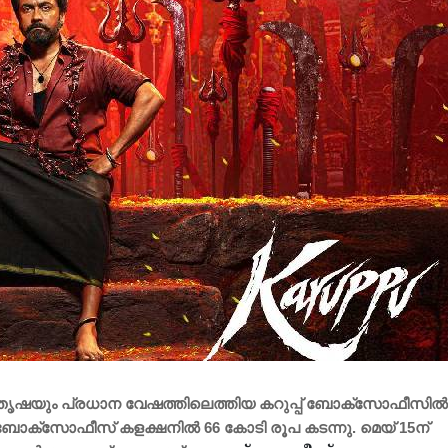
ൃഷയും പ്രധാന വേഷത്തിലെത്തിയ കറുപ്പ് ബോക്സോഫീസിൽ
ോള ബോക്സോഫീസ് കളക്ഷനിൽ 66 കോടി രൂപ കടന്നു. മെയ് 15ന്