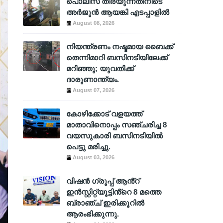
പൊലീസ് തിരയുന്നതിനിടെ
അര്‍ജുന്‍ ആയങ്കി എടപ്പാളില്‍
August 08, 2026
നിയന്ത്രണം നഷ്ടമായ ബൈക്ക്
തെന്നിമാറി ബസിനടിയിലേക്ക്
മറിഞ്ഞു; യുവതിക്ക്
ദാരുണാന്ത്യം.
August 07, 2026
കോഴിക്കോട് വളയത്ത്
മാതാവിനൊപ്പം സഞ്ചരിച്ച 8
വയസുകാരി ബസിനടിയിൽ
പെട്ടു മരിച്ചു.
August 03, 2026
വിഷൻ ഗ്രൂപ്പ് ആൻ്റ്
ഇൻസ്റ്റിറ്റ്യൂട്ടിൻ്റെ 8 മത്തെ
ബ്രാഞ്ച് ഇരിക്കൂറിൽ
ആരംഭിക്കുന്നു.