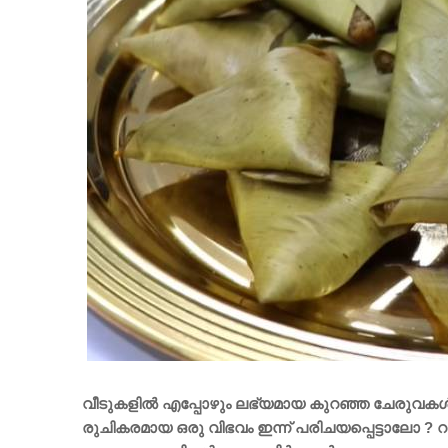
വീടുകളിൽ എപ്പോഴും ലഭ്യമായ കുറഞ്ഞ ചേരുവകൾ ക
രുചികരമായ ഒരു വിഭവം ഇന്ന് പരിചയപ്പെട്ടാലോ ? 