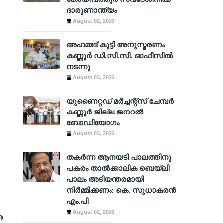
ദാരുണാന്ത്യം
August 02, 2026
അഹമ്മദ് കുട്ടി അനുസ്മരണം
കണ്ണൂർ ഡി.സി.സി. ഓഫീസിൽ
നടന്നു
August 02, 2026
യുണൈറ്റഡ് മർച്ചന്റ്സ് ചേമ്പർ
കണ്ണൂർ ജില്ല ജനറൽ
ബോഡിയോഗം
August 02, 2026
തകർന്ന ആനയടി പാലത്തിനു
പകരം താൽക്കാലിക ബെയ്‌ലി
പാലം അടിയന്തരമായി
നിർമ്മിക്കണം: കെ. സുധാകരൻ
എം.പി
August 02, 2026
ത