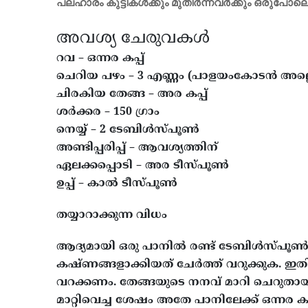
പലഹാരം കുട്ടികൾക്കും മുതിർന്നവർക്കും ഒരുപോലെ ഇ
അവശ്യ ചേരുവകൾ
റവ – ഒന്നര കപ്പ്
ചെറിയ പഴം – 3 എണ്ണം (പാളയംകോടൻ അല്ലെങ
ചിരകിയ തേങ്ങ – അര കപ്പ്
ശർക്കര – 150 ഗ്രാം
നെയ്യ് – 2 ടേബിൾസ്പൂൺ
അണ്ടിപ്പരിപ്പ് – ആവശ്യത്തിന്
ഏലക്കപ്പൊടി – അര ടീസ്പൂൺ
ഉപ്പ് – കാൽ ടീസ്പൂൺ
തയ്യാറാക്കുന്ന വിധം
ആദ്യമായി ഒരു പാനിൽ രണ്ട് ടേബിൾസ്പൂൺ നെയ്
കഷ്ണങ്ങളാക്കിയത് ചേർത്ത് വറുക്കുക. ഇതി
വറക്കണം. തേങ്ങയുടെ നനവ് മാറി ചെറുതായ
മാറ്റിവെച്ച ശേഷം അതേ പാനിലേക്ക് ഒന്നര കപ്