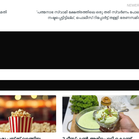
NEWE
 മതി
'പത്മനാഭ സ്വാമി ക്ഷേത്രത്തിലെ ഒരു തരി സ്വര്‍ണം പോല
നഷ്ടപ്പെട്ടിട്ടില്ല'; പൊലീസ് റിപ്പോര്‍ട്ട് തള്ളി ഭരണസമ
ുരൂപയ്ക്ക് വാങ്ങിയ
2 ടീസ്പൂൺ അരിപ്പൊടി കൊണ്ട്