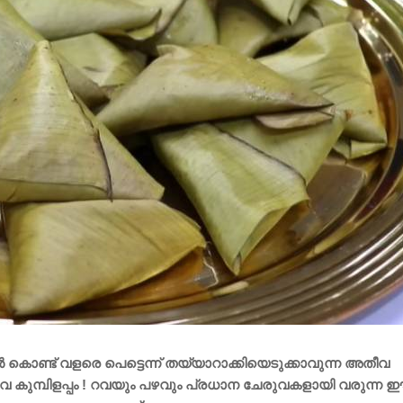
ൊണ്ട് വളരെ പെട്ടെന്ന് തയ്യാറാക്കിയെടുക്കാവുന്ന അതീവ
റവ കുമ്പിളപ്പം ! റവയും പഴവും പ്രധാന ചേരുവകളായി വരുന്ന 