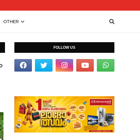
OTHER
FOLLOW US
ം