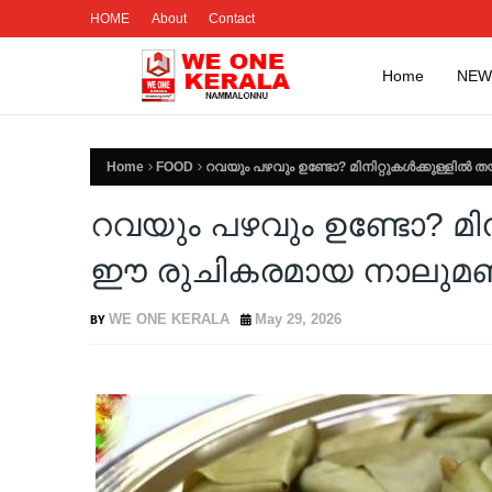
HOME
About
Contact
Home
NEW
Home
FOOD
റവയും പഴവും ഉണ്ടോ? മിനിറ്റുകൾക്കുള്ളി
റവയും പഴവും ഉണ്ടോ? മിന
ഈ രുചികരമായ നാലുമ
WE ONE KERALA
May 29, 2026