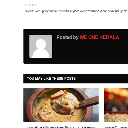
OLDER
ദഹന പ്രശ്നമാണോ? രാവിലെ ഈ കാര്യങ്ങൾ ഒന്ന് ശ്രദ്ധിച്ചാൽ
Posted by
WE ONE KERALA
YOU MAY LIKE THESE POSTS
ചിക്കൻ കറിയെ വെല്ലും; പച്ചക്കായ
അന്ന് പത്ത