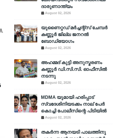
ദാരുണാന്ത്യം
August 02, 2026
യുണൈറ്റഡ് മർച്ചന്റ്സ് ചേമ്പർ
ൾ,
കണ്ണൂർ ജില്ല ജനറൽ
ബോഡിയോഗം
August 02, 2026
അഹമ്മദ് കുട്ടി അനുസ്മരണം
കണ്ണൂർ ഡി.സി.സി. ഓഫീസിൽ
നടന്നു
August 02, 2026
ൻ
MDMA യുമായി ഹരിപ്പാട്
സ്വദേശിനിയടക്കം നാല് പേർ
കൊച്ചി പോലീസിന്റെ പിടിയിൽ
August 02, 2026
തകർന്ന ആനയടി പാലത്തിനു