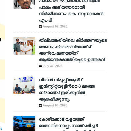
പകരം താൽക്കാലിക ബെയ്‌ലി
പാലം അടിയന്തരമായി
നിർമ്മിക്കണം: കെ. സുധാകരൻ
എം.പി
August 02, 2026
തില്ലങ്കേരിയിലെ കീർത്തനയുടെ
മരണം; ക്രൈംബ്രാഞ്ച്
അന്വേഷണത്തിന്
ആഭ്യന്തരമന്ത്രിയുടെ ഉത്തരവ്.
July 31, 2026
വിഷൻ ഗ്രൂപ്പ് ആൻ്റ്
ഇൻസ്റ്റിറ്റ്യൂട്ടിൻ്റെ 8 മത്തെ
ബ്രാഞ്ച് ഇരിക്കൂറിൽ
ആരംഭിക്കുന്നു.
August 04, 2026
കോഴിക്കോട് വളയത്ത്
മാതാവിനൊപ്പം സഞ്ചരിച്ച 8