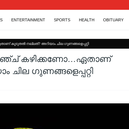
S
ENTERTAINMENT
SPORTS
HEALTH
OBITUARY
ണ് കൂടുതൽ നല്ലത്? അറിയാം ചില ​ഗുണങ്ങളെപ്പറ്റി
റഞ്ച് കഴിക്കണോ…ഏതാണ്
ചില ​ഗുണങ്ങളെപ്പറ്റി