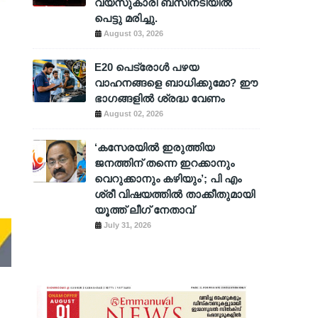
വയസുകാരി ബസിനടിയിൽ
പെട്ടു മരിച്ചു.
August 03, 2026
E20 പെട്രോൾ പഴയ
വാഹനങ്ങളെ ബാധിക്കുമോ? ഈ
ഭാഗങ്ങളിൽ ശ്രദ്ധ വേണം
August 02, 2026
‘കസേരയിൽ ഇരുത്തിയ
ജനത്തിന് തന്നെ ഇറക്കാനും
വെറുക്കാനും കഴിയും’; പി എം
ശ്രീ വിഷയത്തിൽ താക്കീതുമായി
യൂത്ത് ലീഗ് നേതാവ്
July 31, 2026