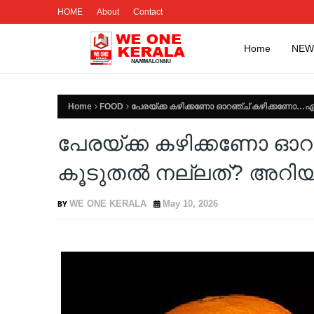
HOME
About
Contact
Home
NEW
Home
FOOD
പേരയ്ക്ക കഴിക്കണോ ഓറഞ്ച് കഴിക്കണോ…ഏതാ
പേരയ്ക്ക കഴിക്കണോ ഓ
കൂടുതൽ നല്ലത്? അറിയാം 
WE ONE KERALA
May 10, 2026