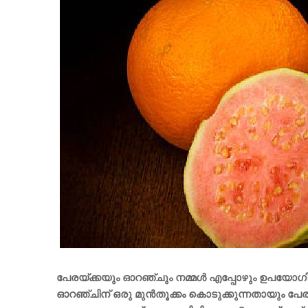
പേരയ്ക്കയും ഓറഞ്ചും നമ്മൾ എപ്പോഴും ഉപയോ​ഗിക്ക
ഓറഞ്ചിന് ഒരു മുൻതൂക്കം കൊടുക്കുന്നതായും പേ