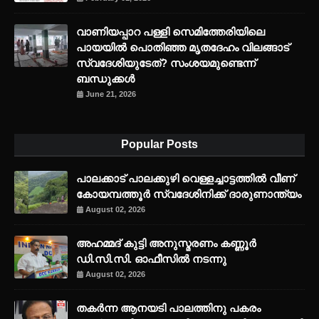
വാണിയപ്പാറ പള്ളി സെമിത്തേരിയിലെ
പായയിൽ പൊതിഞ്ഞ മൃതദേഹം വിലങ്ങാട്
സ്വദേശിയുടേത്? സംശയമുണ്ടെന്ന്
ബന്ധുക്കൾ
June 21, 2026
Popular Posts
പാലക്കാട് പാലക്കുഴി വെള്ളച്ചാട്ടത്തില്‍ വീണ്
കോയമ്പത്തൂര്‍ സ്വദേശിനിക്ക് ദാരുണാന്ത്യം
August 02, 2026
അഹമ്മദ് കുട്ടി അനുസ്മരണം കണ്ണൂർ
ഡി.സി.സി. ഓഫീസിൽ നടന്നു
August 02, 2026
തകർന്ന ആനയടി പാലത്തിനു പകരം