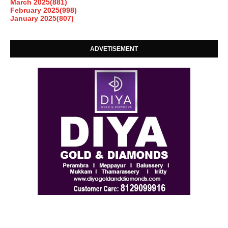
March 2025
(881)
February 2025
(998)
January 2025
(807)
ADVETISEMENT