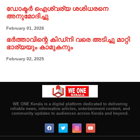
ഡോക്ടർ ഐശ്വര്യ ശശിധരനെ
അനുമോദിച്ചു
February 01, 2026
ഭർത്താവിന്റെ കിഡ്നി വരെ അടിച്ചു മാറ്റി
ഭാര്യയും കാമുകനും
February 02, 2025
WE ONE Kerala is a digital platform dedicated to delivering
reliable news, informative articles, entertainment content, and
community updates to audiences across Kerala and beyond.