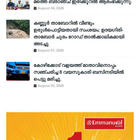
മത്തെ ബ്രാഞ്ച് ഇരിക്കൂറിൽ ആരംഭിക്കുന്നു.
August 04, 2026
കണ്ണൂർ താബോറിൽ വീണ്ടും
ഉരുൾപൊട്ടിയതായി സംശയം; ഉദയഗിരി-
താബോർ ചുരം റോഡ് താൽക്കാലികമായി
അടച്ചു
August 07, 2026
കോഴിക്കോട് വളയത്ത് മാതാവിനൊപ്പം
സഞ്ചരിച്ച 8 വയസുകാരി ബസിനടിയിൽ
പെട്ടു മരിച്ചു.
August 03, 2026