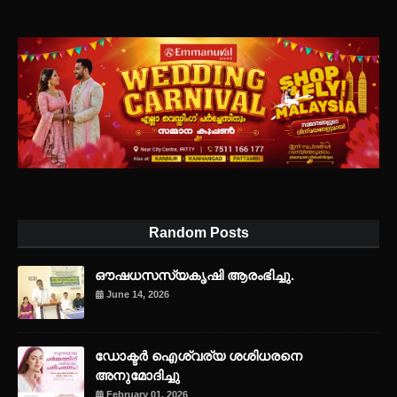
Random Posts
ഔഷധസസ്യകൃഷി ആരംഭിച്ചു.
June 14, 2026
ഡോക്ടർ ഐശ്വര്യ ശശിധരനെ
അനുമോദിച്ചു
February 01, 2026