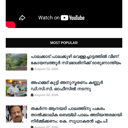
MOST POPULAR
പാലക്കാട് പാലക്കുഴി വെള്ളച്ചാട്ടത്തില്‍ വീണ്
കോയമ്പത്തൂര്‍ സ്വദേശിനിക്ക് ദാരുണാന്ത്യം
August 02, 2026
അഹമ്മദ് കുട്ടി അനുസ്മരണം കണ്ണൂർ
ഡി.സി.സി. ഓഫീസിൽ നടന്നു
August 02, 2026
തകർന്ന ആനയടി പാലത്തിനു പകരം
താൽക്കാലിക ബെയ്‌ലി പാലം അടിയന്തരമായി
നിർമ്മിക്കണം: കെ. സുധാകരൻ എം.പി
August 02, 2026