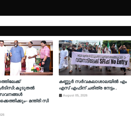
തിലേക്ക്
കണ്ണൂർ സർവകലാശാലയിൽ എം
ടിസി:കൂടുതൽ
എസ് എഫിന് ചരിത്ര നേട്ടം .
 സേവനങ്ങൾ
August 05, 2026
കെത്തിക്കും– മന്ത്രി സി
026