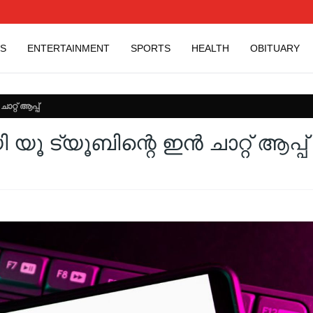
S
ENTERTAINMENT
SPORTS
HEALTH
OBITUARY
്റ് ആപ്പ്
ട്യൂബി​ന്റെ ഇൻ ചാറ്റ് ആപ്പ്