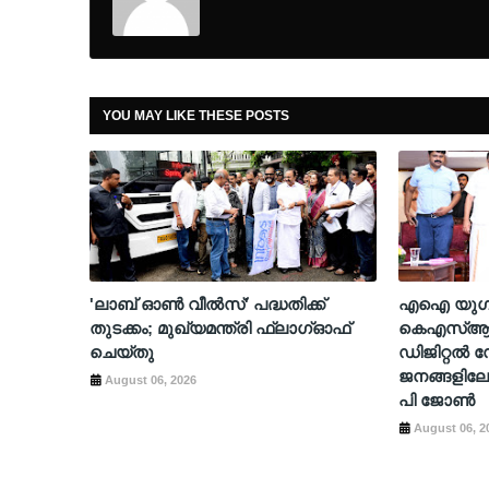
YOU MAY LIKE THESE POSTS
'ലാബ് ഓൺ വീൽസ്' പദ്ധതിക്ക്
എഐ യുഗത്
തുടക്കം; മുഖ്യമന്ത്രി ഫ്ലാഗ്ഓഫ്
കെഎസ്ആർ
ചെയ്തു
ഡിജിറ്റൽ
ജനങ്ങളിലേക്
August 06, 2026
പി ജോൺ
August 06, 2