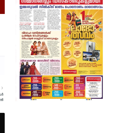
R
കൾ
ിൽ