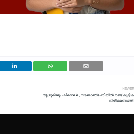
NEWE
തൃശൂരിലും ഷി​ഗെല്ല, വടക്കാഞ്ചേരിയിൽ രണ്ട് കുട്ടി
നിരീക്ഷണത്ത