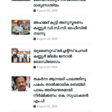
ദാരുണാന്ത്യം
August 02, 2026
അഹമ്മദ് കുട്ടി അനുസ്മരണം
കണ്ണൂർ ഡി.സി.സി. ഓഫീസിൽ
നടന്നു
August 02, 2026
യുണൈറ്റഡ് മർച്ചന്റ്സ് ചേമ്പർ
കണ്ണൂർ ജില്ല ജനറൽ
ബോഡിയോഗം
August 02, 2026
തകർന്ന ആനയടി പാലത്തിനു
പകരം താൽക്കാലിക ബെയ്‌ലി
പാലം അടിയന്തരമായി
നിർമ്മിക്കണം: കെ. സുധാകരൻ
എം.പി
August 02, 2026