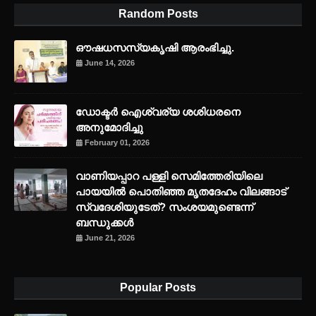
Random Posts
ഔഷധസസ്യകൃഷി ആരംഭിച്ചു.
June 14, 2026
ഡോക്ടർ ഐശ്വര്യ ശശിധരനെ
അനുമോദിച്ചു
February 01, 2026
വാണിയപ്പാറ പള്ളി സെമിത്തേരിയിലെ
പായയിൽ പൊതിഞ്ഞ മൃതദേഹം വിലങ്ങാട്
സ്വദേശിയുടേത്? സംശയമുണ്ടെന്ന്
ബന്ധുക്കൾ
June 21, 2026
Popular Posts