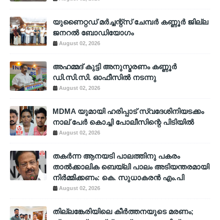
യുണൈറ്റഡ് മർച്ചന്റ്സ് ചേമ്പർ കണ്ണൂർ ജില്ല
ജനറൽ ബോഡിയോഗം
August 02, 2026
അഹമ്മദ് കുട്ടി അനുസ്മരണം കണ്ണൂർ
ഡി.സി.സി. ഓഫീസിൽ നടന്നു
August 02, 2026
MDMA യുമായി ഹരിപ്പാട് സ്വദേശിനിയടക്കം
നാല് പേർ കൊച്ചി പോലീസിന്റെ പിടിയിൽ
August 02, 2026
തകർന്ന ആനയടി പാലത്തിനു പകരം
താൽക്കാലിക ബെയ്‌ലി പാലം അടിയന്തരമായി
നിർമ്മിക്കണം: കെ. സുധാകരൻ എം.പി
August 02, 2026
തില്ലങ്കേരിയിലെ കീർത്തനയുടെ മരണം;