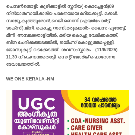
ചെമ്പൻതൊട്ടി: കുഴിക്കാട്ടിൽ സ്കറിയ( കൊച്ചേട്ടൻ)89
നിര്യാതനായി.ഭാര്യ പരേതയായ മറിയക്കുട്ടി. മക്കൾ:
സാജു,കുഞ്ഞുമോൻ,റെജി,ബെന്നി (എയർപോർട്ട്
ടാക്സി),മിനി, കൊച്ചു റാണി.മരുമക്കൾ:- ലൈസ പുന്തേട്ട്,
മിനി അമ്പലതാെട്ടിയിൽ, മരിയ കാെച്ചു വേലിക്കകത്ത്,
ബീന ചേരിക്കത്തടത്തിൽ, ജയിംസ് കൊളുത്താപ്പള്ളി,
ജോസുകുട്ടി വടക്കേടത്ത്. ശവസംസ്കാരം (11/6/2025)
11.30 ന് ചെമ്പന്തതൊട്ടി സെന്റ് ജോർജ് ഫൊറോനാ
ദേവാലയത്തിൽ.
WE ONE KERALA -NM