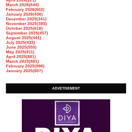
April 2026
(221)
March 2026
(644)
February 2026
(602)
January 2026
(436)
December 2025
(341)
November 2025
(385)
October 2025
(618)
September 2025
(457)
August 2025
(441)
July 2025
(433)
June 2025
(555)
May 2025
(911)
April 2025
(881)
March 2025
(881)
February 2025
(998)
January 2025
(807)
ADVETISEMENT