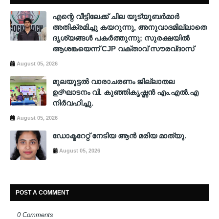
എന്റെ വീട്ടിലേക്ക് ചില യൂട്യൂബർമാർ
അതിക്രമിച്ചു കയറുന്നു, അനുവാദമില്ലാതെ
ദൃശ്യങ്ങൾ പകർത്തുന്നു; സുരക്ഷയിൽ
ആശങ്കയെന്ന് CJP വക്താവ് സൗരവ്ദാസ്
August 05, 2026
മുലയൂട്ടൽ വാരാചരണം ജില്ലാതല
ഉദ്ഘാടനം വി. കുഞ്ഞികൃഷ്ണൻ എം.എൽ.എ
നിർവഹിച്ചു.
August 05, 2026
ഡോക്ടറേറ്റ് നേടിയ ആൻ മരിയ മാത്യു.
August 05, 2026
POST A COMMENT
0 Comments